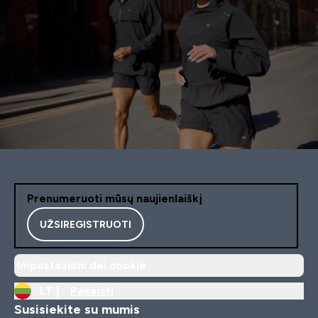
Prenumeruoti mūsų naujienlaiškį
UŽSIREGISTRUOTI
Impostazioni dei cookie
LT |
Pakeisti
Susisiekite su mumis