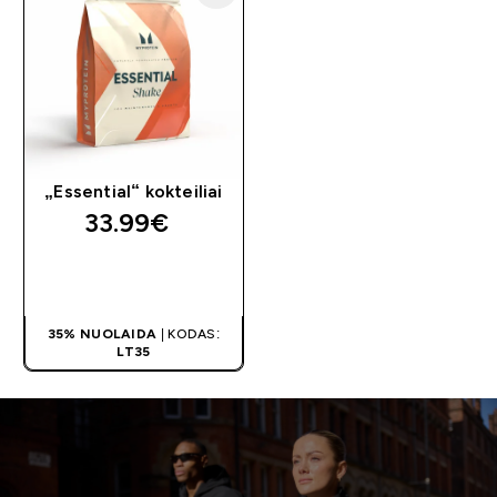
„Essential“ kokteiliai
33.99€‎
GREITAS
PIRKIMAS
35% NUOLAIDA
| KODAS:
LT35