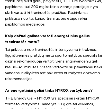
treniruotę skirti geliai, pavyzdžiui, THE Pre Workout Gel,
papildomai turi 200 mg kofeino vienoje porcijoje ir yra
skirti vartoti iki treniruotės pradžios. Pasirinkimas
priklauso nuo to, kuriuo treniruotės etapu reikia
papildomos medžiagos.
Kaip dažnai galima vartoti energetinius gelius
treniruotės metu?
Tai priklauso nuo treniruotės intensyvumo ir trukmės.
Ilgų ištvermės pratybų metu sporto mitybos specialistai
dažnai rekomenduoja vartoti vieną angliavandenių gelį
kas 30–45 minutes. Visada vartokite su pakankamu kiekiu
vandens ir laikykitės ant pakuotės nurodytos dozavimo
rekomendacijos.
Ar energetiniai geliai tinka HYROX varžyboms?
THE Energy Gel - HYROX yra specialiai skirtas HYROX
formato varžyboms. Jame yra 30 g greitai veikiančių