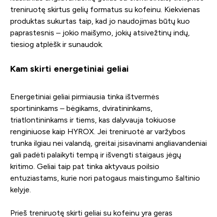
treniruotę skirtus gelių formatus su kofeinu. Kiekvienas
produktas sukurtas taip, kad jo naudojimas būtų kuo
paprastesnis – jokio maišymo, jokių atsivežtinų indų,
tiesiog atplėšk ir sunaudok.
Kam skirti energetiniai geliai
Energetiniai geliai pirmiausia tinka ištvermės
sportininkams – bėgikams, dviratininkams,
triatlontininkams ir tiems, kas dalyvauja tokiuose
renginiuose kaip HYROX. Jei treniruotė ar varžybos
trunka ilgiau nei valandą, greitai įsisavinami angliavandeniai
gali padėti palaikyti tempą ir išvengti staigaus jėgų
kritimo. Geliai taip pat tinka aktyvaus poilsio
entuziastams, kurie nori patogaus maistingumo šaltinio
kelyje.
Prieš treniruotę skirti geliai su kofeinu yra geras