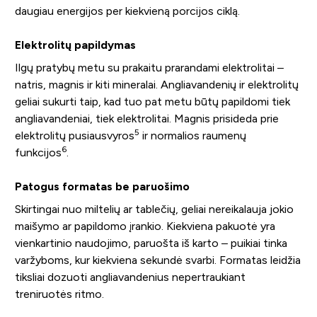
daugiau energijos per kiekvieną porcijos ciklą.
Elektrolitų papildymas
Ilgų pratybų metu su prakaitu prarandami elektrolitai –
natris, magnis ir kiti mineralai. Angliavandenių ir elektrolitų
geliai sukurti taip, kad tuo pat metu būtų papildomi tiek
angliavandeniai, tiek elektrolitai. Magnis prisideda prie
5
elektrolitų pusiausvyros
ir normalios raumenų
6
funkcijos
.
Patogus formatas be paruošimo
Skirtingai nuo miltelių ar tablečių, geliai nereikalauja jokio
maišymo ar papildomo įrankio. Kiekviena pakuotė yra
vienkartinio naudojimo, paruošta iš karto – puikiai tinka
varžyboms, kur kiekviena sekundė svarbi. Formatas leidžia
tiksliai dozuoti angliavandenius nepertraukiant
treniruotės ritmo.