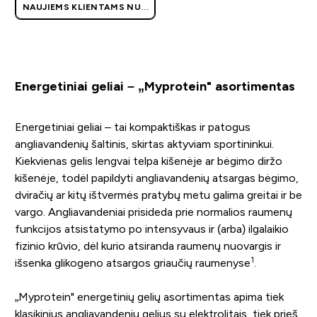
NAUJIEMS KLIENTAMS NUO
40 €
| AKCIJA TAIKOMA
AUTOMATIŠKAI
Energetiniai geliai – „Myprotein" asortimentas
Energetiniai geliai – tai kompaktiškas ir patogus
angliavandenių šaltinis, skirtas aktyviam sportininkui.
Kiekvienas gelis lengvai telpa kišenėje ar bėgimo diržo
kišenėje, todėl papildyti angliavandenių atsargas bėgimo,
dviračių ar kitų ištvermės pratybų metu galima greitai ir be
vargo. Angliavandeniai prisideda prie normalios raumenų
funkcijos atsistatymo po intensyvaus ir (arba) ilgalaikio
fizinio krūvio, dėl kurio atsiranda raumenų nuovargis ir
1
išsenka glikogeno atsargos griaučių raumenyse
.
„Myprotein" energetinių gelių asortimentas apima tiek
klasikinius angliavandenių gelius su elektrolitais, tiek prieš