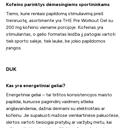
Kofeino parinktys dėmesingiems sportininkams
Tiems, kurie renkasi papildomą stimuliavimą prieš
treniruotę, asortimente yra THE Pre Workout Gel su
200 mg kofeino viename porcijoje. Kofeinas yra
stimuliantas, o gelio formatas leidžia jį patogiai vartoti
tiek sporto salėje, tiek lauke, be jokio papildomos
įrangos.
DUK
Kas yra energetiniai geliai?
Energetiniai geliai – tai tirštos konsistencijos maisto
papildai, kuriuose pagrindinį vaidmenį atlieka
angliavandeniai, dažnai derinami su elektrolitais ar
kofeinu. Jie supakuoti mažose vienkartinėse pakuotėse,
skirtos vartoti tiesiogiai pratybų ar varžybų metu, kai