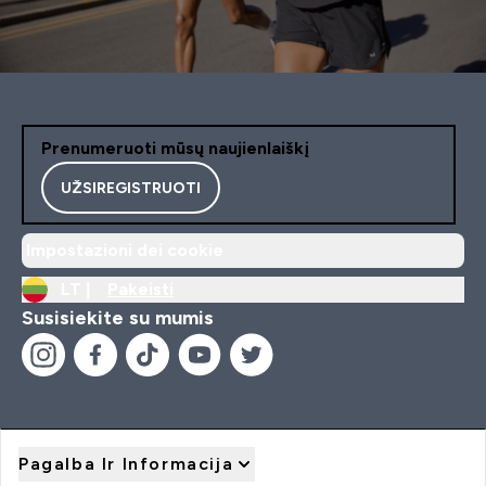
Prenumeruoti mūsų naujienlaiškį
UŽSIREGISTRUOTI
Impostazioni dei cookie
LT |
Pakeisti
Susisiekite su mumis
Pagalba Ir Informacija