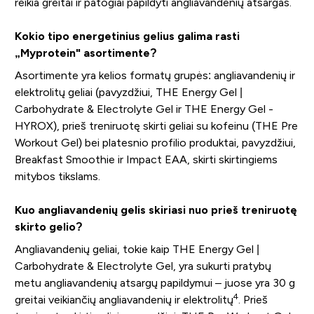
reikia greitai ir patogiai papildyti angliavandenių atsargas.
Kokio tipo energetinius gelius galima rasti
„Myprotein" asortimente?
Asortimente yra kelios formatų grupės: angliavandenių ir
elektrolitų geliai (pavyzdžiui, THE Energy Gel |
Carbohydrate & Electrolyte Gel ir THE Energy Gel -
HYROX), prieš treniruotę skirti geliai su kofeinu (THE Pre
Workout Gel) bei platesnio profilio produktai, pavyzdžiui,
Breakfast Smoothie ir Impact EAA, skirti skirtingiems
mitybos tikslams.
Kuo angliavandenių gelis skiriasi nuo prieš treniruotę
skirto gelio?
Angliavandenių geliai, tokie kaip THE Energy Gel |
Carbohydrate & Electrolyte Gel, yra sukurti pratybų
metu angliavandenių atsargų papildymui – juose yra 30 g
4
greitai veikiančių angliavandenių ir elektrolitų
. Prieš