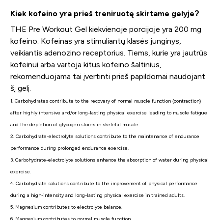
Kiek kofeino yra prieš treniruotę skirtame gelyje?
THE Pre Workout Gel kiekvienoje porcijoje yra 200 mg
kofeino. Kofeinas yra stimuliantų klasės junginys,
veikiantis adenozino receptorius. Tiems, kurie yra jautrūs
kofeinui arba vartoja kitus kofeino šaltinius,
rekomenduojama tai įvertinti prieš papildomai naudojant
šį gelį.
1. Carbohydrates contribute to the recovery of normal muscle function (contraction)
after highly intensive and/or long-lasting physical exercise leading to muscle fatigue
and the depletion of glycogen stores in skeletal muscle.
2. Carbohydrate-electrolyte solutions contribute to the maintenance of endurance
performance during prolonged endurance exercise.
3. Carbohydrate-electrolyte solutions enhance the absorption of water during physical
exercise.
4. Carbohydrate solutions contribute to the improvement of physical performance
during a high-intensity and long-lasting physical exercise in trained adults.
5. Magnesium contributes to electrolyte balance.
6. Magnesium contributes to normal muscle function.