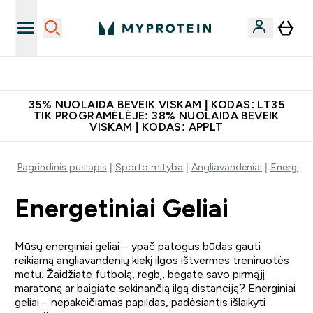
Papildų kokybė
35% NUOLAIDA BEVEIK VISKAM | KODAS: LT35
TIK PROGRAMĖLĖJE: 38% NUOLAIDA BEVEIK
VISKAM | KODAS: APPLT
Pagrindinis puslapis
Sporto mityba
Angliavandeniai
Energetini
Energetiniai Geliai
Mūsų energiniai geliai – ypač patogus būdas gauti
reikiamą angliavandenių kiekį ilgos ištvermės treniruotės
metu. Žaidžiate futbolą, regbį, bėgate savo pirmąjį
maratoną ar baigiate sekinančią ilgą distanciją? Energiniai
geliai – nepakeičiamas papildas, padėsiantis išlaikyti