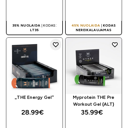
GREITAS
GREITAS
PIRKIMAS
PIRKIMAS
35% NUOLAIDA
| KODAS:
45% NUOLAIDA
|
KODAS
LT35
NEREIKALAUJAMAS
„THE Energy Gel“
Myprotein THE Pre
Workout Gel (ALT)
28.99€‎
35.99€‎
GREITAS
GREITAS