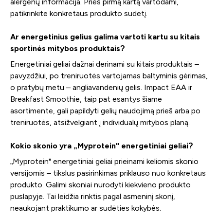
alergenų informacija. Prieš pirmą kartą vartodami,
patikrinkite konkretaus produkto sudėtį.
Ar energetinius gelius galima vartoti kartu su kitais
sportinės mitybos produktais?
Energetiniai geliai dažnai derinami su kitais produktais –
pavyzdžiui, po treniruotės vartojamas baltyminis gėrimas,
o pratybų metu – angliavandenių gelis. Impact EAA ir
Breakfast Smoothie, taip pat esantys šiame
asortimente, gali papildyti gelių naudojimą prieš arba po
treniruotės, atsižvelgiant į individualų mitybos planą.
Kokio skonio yra „Myprotein" energetiniai geliai?
„Myprotein" energetiniai geliai prieinami keliomis skonio
versijomis – tikslus pasirinkimas priklauso nuo konkretaus
produkto. Galimi skoniai nurodyti kiekvieno produkto
puslapyje. Tai leidžia rinktis pagal asmeninį skonį,
neaukojant praktikumo ar sudėties kokybės.