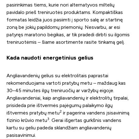
pasirinkimas tiems, kurie nori alternatyvos miltelių
pavidalo prieš treniruotės produktams. Kompaktiškas
formatas leidžia juos pasiimti į sporto salę ar startinę
zoną be jokių papildomų priemonių. Nesvarbu, ar esi
patyręs maratono bėgikas, ar tik pradedi dirbti su ilgomis
treniruotėmis – šiame asortimente rasite tinkamą gelį.
Kada naudoti energetinius gelius
Angliavandenių gelius su elektrolitais paprastai
rekomenduojama vartoti pratybų metu – maždaug kas
30–45 minutes ilgų treniruočių ar varžybų eigoje.
Angliavandeniai, kaip angliavandenių ir elektrolitų tirpalai,
prisideda prie ištvermės pajėgumų palaikymo ilgų
2
ištvermės pratybų metu
ir pagerina vandens įsisavinimą
3
fizinio krūvio metu
. Gerai išgertas gurkšnis vandens
kartu su geliu padeda sklandžiam angliavandenių
pasisavinimui.