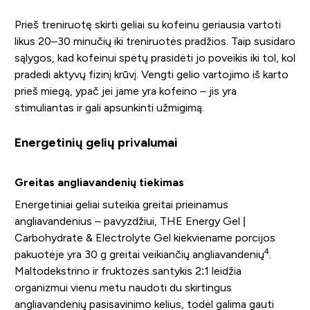
Prieš treniruotę skirti geliai su kofeinu geriausia vartoti
likus 20–30 minučių iki treniruotės pradžios. Taip susidaro
sąlygos, kad kofeinui spėtų prasidėti jo poveikis iki tol, kol
pradedi aktyvų fizinį krūvį. Vengti gelio vartojimo iš karto
prieš miegą, ypač jei jame yra kofeino – jis yra
stimuliantas ir gali apsunkinti užmigimą.
Energetinių gelių privalumai
Greitas angliavandenių tiekimas
Energetiniai geliai suteikia greitai prieinamus
angliavandenius – pavyzdžiui, THE Energy Gel |
Carbohydrate & Electrolyte Gel kiekviename porcijos
4
pakuotėje yra 30 g greitai veikiančių angliavandenių
.
Maltodekstrino ir fruktozės santykis 2:1 leidžia
organizmui vienu metu naudoti du skirtingus
angliavandenių pasisavinimo kelius, todėl galima gauti