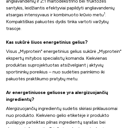
angliavandenių ir 2:1 maltodekstrino bei fruktozės
santykis, leidžiantis efektyviai papildyti angliavandenių
1
atsargas intensyvaus ir kombinuoto krūvio metu
.
Kompaktiškas pakuotės dydis tinka vartoti varžybų
trasoje.
Kas sukūrė šiuos energetinius gelius?
Visus „Myprotein" energetinius gelius sukūrė „Myprotein"
ekspertų mitybos specialistų komanda. Kiekvienas
produktas suprojektuotas atsižvelgiant į aktyvių
sportininkų poreikius – nuo sudėties parinkimo iki
pakuotės praktikumo pratybų metu.
Ar energetiniuose geliuose yra alergizuojančių
ingredientų?
Alergizuojančių ingredientų sudėtis skiriasi priklausomai
nuo produkto. Kiekvieno gelio etiketėje ir produkto
puslapyje pateiktas pilnas ingredientų sąrašas bei