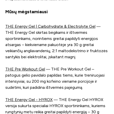
Mūsų mėgstamiausi
THE Energy Gel | Carbohydrate & Electrolyte Gel
—
THE Energy Gel skirtas bėgikams ir ištvermės
sportininkams, norintiems greitai papildyti energijos
atsargas – kiekviename pakuotėje yra 30 g greitai
veikiančių angliavandenių, 2:1 maltodekstrino ir fruktozės
santykis bei elektrolitai, įskaitant magnį.
THE Pre Workout Gel
— THE Pre Workout Gel –
patogus gelio pavidalo papildas tiems, kurie treniruojasi
intensyviai, su 200 mg kofeino viename porcijoje ir
sudėtimi, kuri padidina ištvermės pajėgumą.
THE Energy Gel - HYROX
— THE Energy Gel HYROX
versija sukurta specialiai HYROX sportininkams, kuriems
rungtynių metu reikia greitai papildyti energiją – 30 g