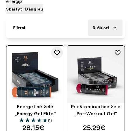
energiją.
Skaityti Daugiau
Filtrai
Rūšiuoti
Energetinė želė
Prieštreniruotinė želė
„Energy Gel Elite“
„Pre-Workout Gel“
(1)
5 out of 5 stars
28.15€‎
25.29€‎