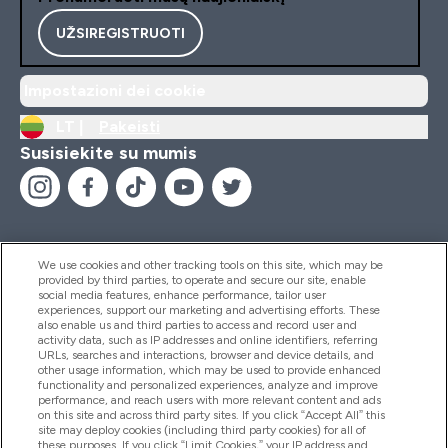
UŽSIREGISTRUOTI
Impostazioni dei cookie
LT |
Pakeisti
Susisiekite su mumis
We use cookies and other tracking tools on this site, which may be
provided by third parties, to operate and secure our site, enable
Pagalba Ir Informacija
social media features, enhance performance, tailor user
experiences, support our marketing and advertising efforts. These
also enable us and third parties to access and record user and
activity data, such as IP addresses and online identifiers, referring
Produktai
URLs, searches and interactions, browser and device details, and
other usage information, which may be used to provide enhanced
functionality and personalized experiences, analyze and improve
performance, and reach users with more relevant content and ads
on this site and across third party sites. If you click “Accept All” this
Informacija Apie Kompaniją
site may deploy cookies (including third party cookies) for all of
these purposes. If you click “Limit Cookies,” your IP address and