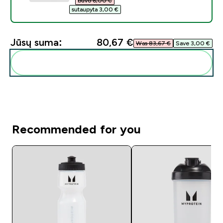
buvo 6,00 €‎
sutaupyta 3,00 €‎
Jūsų suma:
80,67 €‎
Was 83,67 €‎
Save 3,00 €‎
Pridėti šiuos produktus prie savo rutinos
Recommended for you