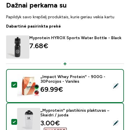
Dažnai perkama su
Papildyk savo krepšelį produktais, kurie geriau veikia kartu
Dabartinė pasirinkta prekė
Myprotein HYROX Sports Water Bottle - Black
7.68€‎
„Impact Whey Protein“ - 900G -
30Porcijos - Vanilės
Pasirinkti šį produktą - „Impact Whey Protein“ - 900G 
69.99€‎
„Myprotein“ plastikinis plaktuvas –
Skaidri / juoda
discounted price
3.00€‎
Pasirinkti šį produktą - „Myprotein“ plastikinis plaktuvas