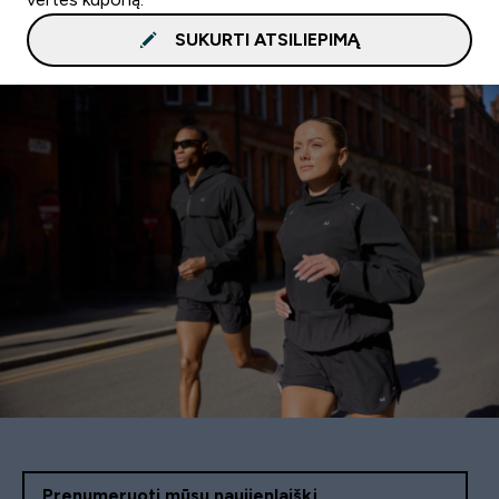
SUKURTI ATSILIEPIMĄ
Prenumeruoti mūsų naujienlaiškį