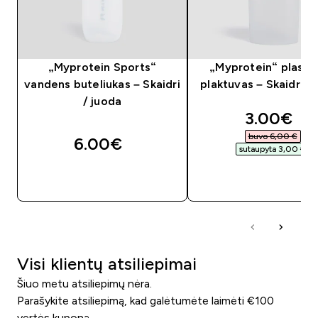
„Myprotein Sports“
„Myprotein“ plastik
vandens buteliukas – Skaidri
plaktuvas – Skaidri /
/ juoda
discounte
3.00€‎
buvo 6,00 €‎
6.00€‎
sutaupyta 3,00 €‎
GREITAS PIRKIMAS
GREITAS PIRKIM
Visi klientų atsiliepimai
Šiuo metu atsiliepimų nėra.
Parašykite atsiliepimą, kad galėtumėte laimėti €100
vertės kuponą.