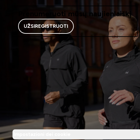
Prenumeruoti mūsų naujienlaiškį
UŽSIREGISTRUOTI
Impostazioni dei cookie