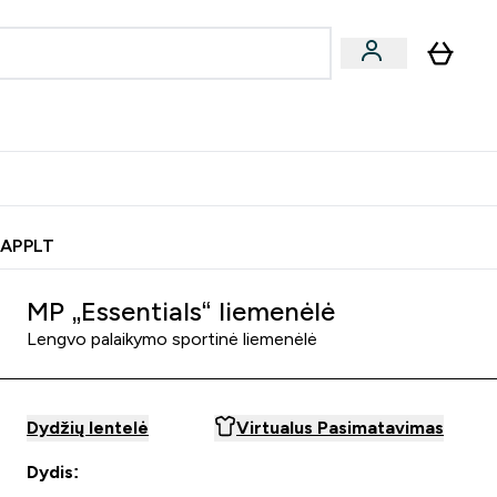
& užkandžiai
Veganiški produktai
nu
Enter Batonėliai, gėrimai & užkandžiai submenu
Enter Veganiški produktai s
⌄
⌄
0€ kredito?
Pagalbos Centras
 APPLT
MP „Essentials“ liemenėlė
Lengvo palaikymo sportinė liemenėlė
Dydžių lentelė
Virtualus Pasimatavimas
Dydis: