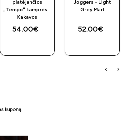
platėjančios
Joggers - Light
„Tempo“ tamprės –
Grey Marl
price
Kakavos
54.00€‎
52.00€‎
GREITAS
GREITAS
PIRKIMAS
PIRKIMAS
ės kuponą.