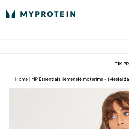
Ekspertų patarimai
Baltymai
Enter Ekspertų 
Ent
⌄
⌄
Nemokamas pristatymas, iš
TIK P
Home
MP Essentials liemenėlė moterims - šviesiai ža