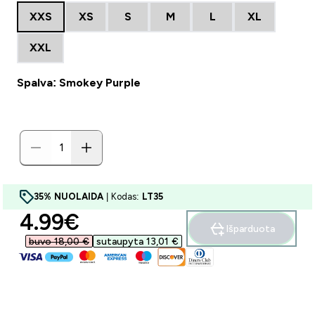
XXS
XS
S
M
L
XL
XXL
Spalva: Smokey Purple
35% NUOLAIDA
| Kodas:
LT35
discounted price
4.99€‎
Išparduota
buvo 18,00 €‎
sutaupyta 13,01 €‎