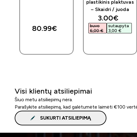
plastikinis plaktuvas
– Skaidri / juoda
discounted 
3.00€‎
buvo
sutaupyta
80.99€‎
6,00 €‎
3,00 €‎
GREITAS
GREITAS
PIRKIMAS
PIRKIMAS
Visi klientų atsiliepimai
Šiuo metu atsiliepimų nėra.
Parašykite atsiliepimą, kad galėtumėte laimėti €100 vert
SUKURTI ATSILIEPIMĄ