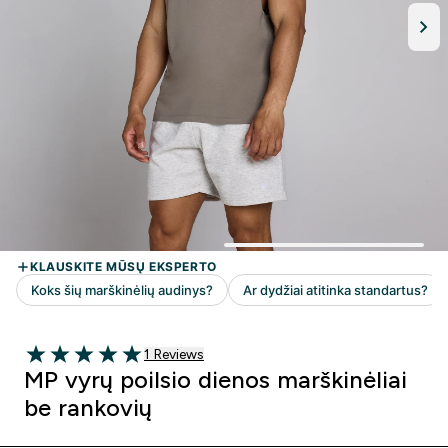
1 customer reviews
1 Reviews
5 out of 5 stars
MP vyrų poilsio dienos marškinėliai
be rankovių