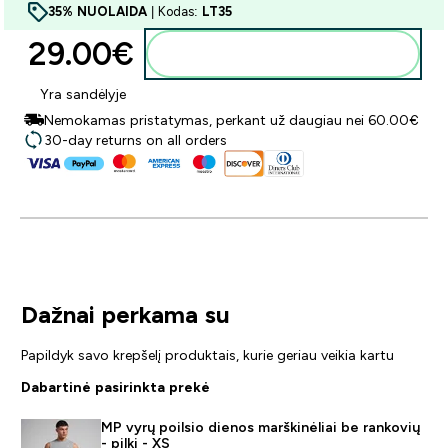
35% NUOLAIDA
| Kodas:
LT35
29.00€‎
Į krepšelį
Yra sandėlyje
Nemokamas pristatymas, perkant už daugiau nei 60.00€
30-day returns on all orders
Dažnai perkama su
Papildyk savo krepšelį produktais, kurie geriau veikia kartu
Dabartinė pasirinkta prekė
MP vyrų poilsio dienos marškinėliai be rankovių
- pilki - XS