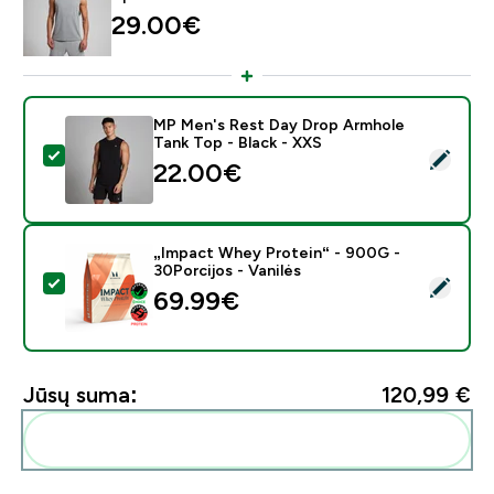
29.00€‎
MP Men's Rest Day Drop Armhole
Tank Top - Black - XXS
Pasirinkti šį produktą - MP Men's Rest Day Drop Armho
22.00€‎
„Impact Whey Protein“ - 900G -
30Porcijos - Vanilės
Pasirinkti šį produktą - „Impact Whey Protein“ - 900G 
69.99€‎
Jūsų suma:
120,99 €‎
Pridėti šiuos produktus prie savo rutinos