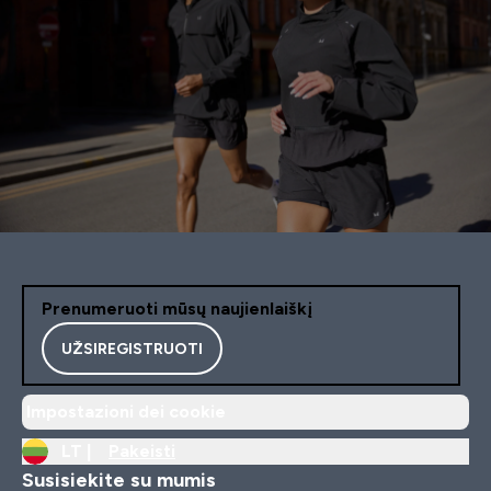
Prenumeruoti mūsų naujienlaiškį
UŽSIREGISTRUOTI
Impostazioni dei cookie
LT |
Pakeisti
Susisiekite su mumis