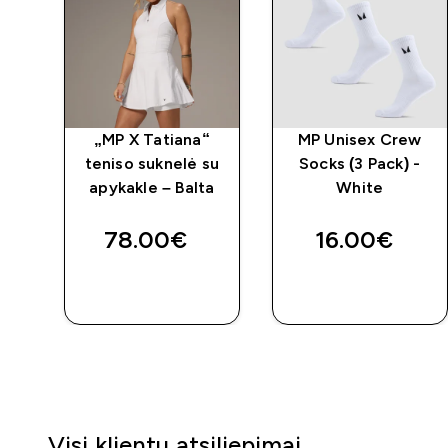
„MP X Tatiana“
MP Unisex Crew
o
teniso suknelė su
Socks (3 Pack) -
a
apykakle – Balta
White
78.00€‎
16.00€‎
GREITAS
GREITAS
PIRKIMAS
PIRKIMAS
Visi klientų atsiliepimai