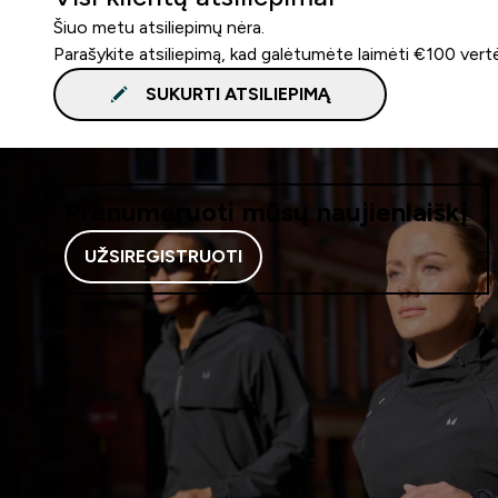
Šiuo metu atsiliepimų nėra.
Parašykite atsiliepimą, kad galėtumėte laimėti €100 vert
SUKURTI ATSILIEPIMĄ
Prenumeruoti mūsų naujienlaiškį
UŽSIREGISTRUOTI