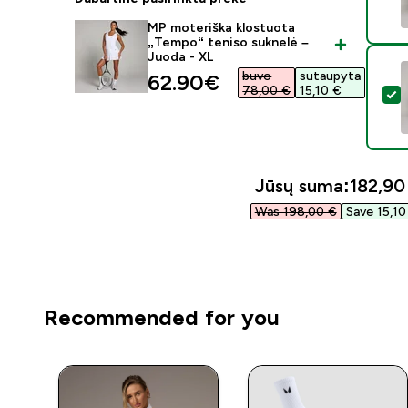
MP moteriška klostuota
„Tempo“ teniso suknelė –
Juoda - XL
buvo
sutaupyta
discounted price
62.90€‎
78,00 €‎
15,10 €‎
P
Jūsų suma:
182,90 
Was 198,00 €‎
Save 15,10 
Recommended for you