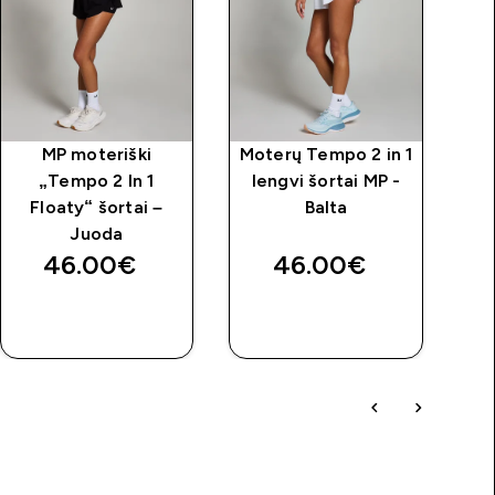
MP moteriški
Moterų Tempo 2 in 1
M
„Tempo 2 In 1
lengvi šortai MP -
t
Floaty“ šortai –
Balta
rai
Juoda
46.00€‎
46.00€‎
GREITAS
GREITAS
PIRKIMAS
PIRKIMAS