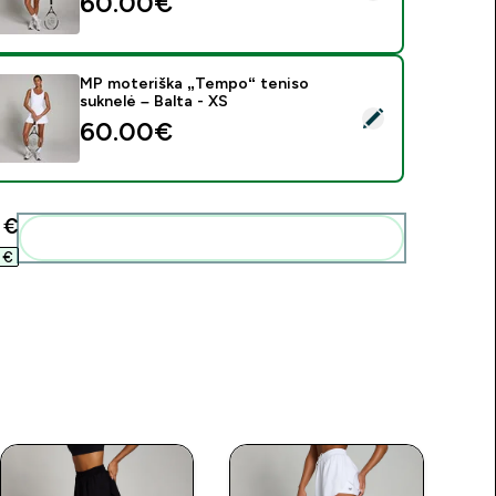
60.00€‎
MP moteriška „Tempo“ teniso
suknelė – Balta - XS
asirinkti šį produktą - MP moteriška „Tempo“ teniso suknelė – B
60.00€‎
€‎
Pridėti šiuos produktus prie savo rutinos
€‎