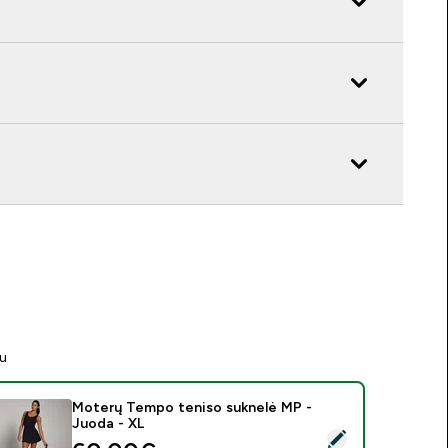
tu
Moterų Tempo teniso suknelė MP -
Juoda - XL
asirinkti šį produktą - Moterų Tempo teniso suknelė MP - Juod