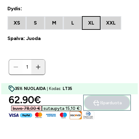
Dydis:
XS
S
M
L
XL
XXL
Spalva: Juoda
35% NUOLAIDA
| Kodas:
LT35
discounted price
62.90€‎
Išparduota
buvo 78,00 €‎
sutaupyta 15,10 €‎