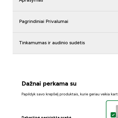
Aprašymas
Pagrindiniai Privalumai
Tinkamumas ir audinio sudėtis
Dažnai perkama su
Papildyk savo krepšelį produktais, kurie geriau veikia kar
P
Dabartinė pasirinkta prekė