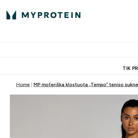
Ekspertų patarimai
Baltymai
Enter Ekspertų 
Ent
⌄
⌄
Nemokamas pristatymas, iš
TIK P
Home
MP moteriška klostuota „Tempo“ teniso suknel