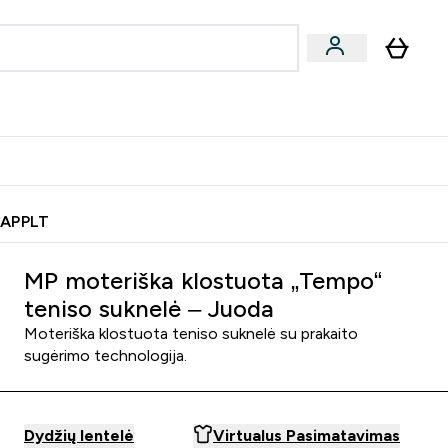
& užkandžiai
Veganiški produktai
nu
Enter Batonėliai, gėrimai & užkandžiai submenu
Enter Veganiški produktai s
⌄
⌄
0€ kredito?
Pagalbos Centras
 APPLT
MP moteriška klostuota „Tempo“
teniso suknelė – Juoda
Moteriška klostuota teniso suknelė su prakaito
sugėrimo technologija.
Dydžių lentelė
Virtualus Pasimatavimas