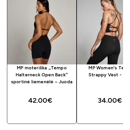
MP moteriška „Tempo
MP Women's Tem
Halterneck Open Back“
Strappy Vest - Bla
sportinė liemenėlė – Juoda
42.00€‎
34.00€‎
GREITAS PIRKIMAS
GREITAS PIRKIM