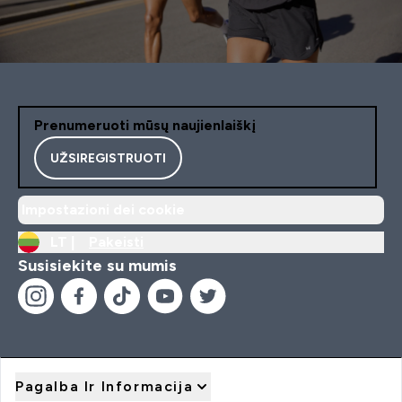
Prenumeruoti mūsų naujienlaiškį
UŽSIREGISTRUOTI
Impostazioni dei cookie
LT |
Pakeisti
Susisiekite su mumis
Pagalba Ir Informacija