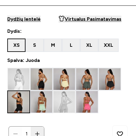
Dydžių lentelė
Virtualus Pasimatavimas
Dydis:
XS
S
M
L
XL
XXL
Spalva: Juoda