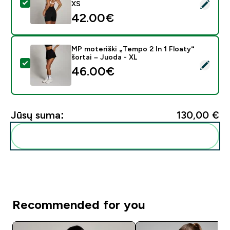
Pasirinkti šį produktą - MP Moteriška sportinė liemenė
XS
42.00€‎
MP moteriški „Tempo 2 In 1 Floaty“
šortai – Juoda - XL
Pasirinkti šį produktą - MP moteriški „Tempo 2 In 1 Floa
46.00€‎
Jūsų suma:
130,00 €‎
Pridėti šiuos produktus prie savo rutinos
Recommended for you