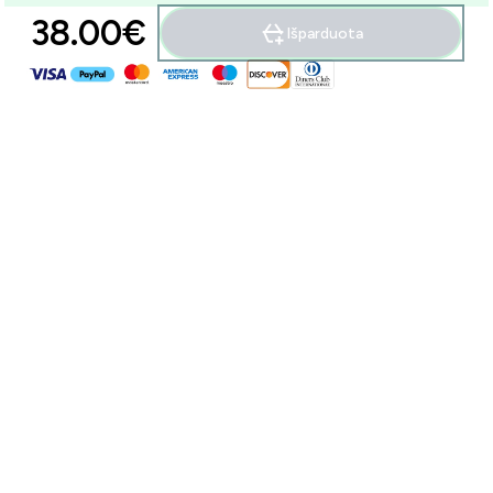
38.00€‎
Išparduota