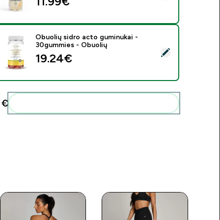
11.99€‎
Obuolių sidro acto guminukai -
30gummies - Obuolių
asirinkti šį produktą - Obuolių sidro acto guminukai - 30gummi
19.24€‎
€‎
Pridėti šiuos produktus prie savo rutinos