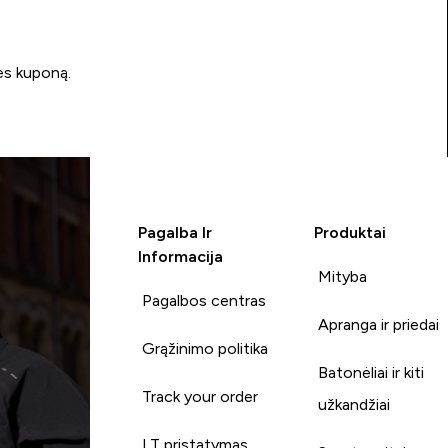
ės kuponą.
Pagalba Ir
Produktai
Informacija
Mityba
Pagalbos centras
Apranga ir priedai
Grąžinimo politika
Batonėliai ir kiti
Track your order
užkandžiai
LT pristatymas