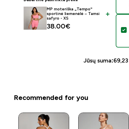
MP moteriška „Tempo“
sportinė liemenėlė – Tamsi
safyro - XS
38.00€‎
P
Jūsų suma:
69,23 
Recommended for you