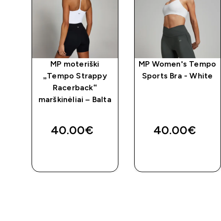
MP moteriški
MP Women's Tempo
„Tempo Strappy
Sports Bra - White
Racerback“
marškinėliai – Balta
40.00€‎
40.00€‎
GREITAS
GREITAS
PIRKIMAS
PIRKIMAS