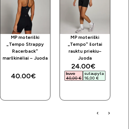
MP moteriški
MP moteriški
„Tempo Strappy
„Tempo“ šortai
„
Racerback“
rauktu priekiu–
marškinėliai – Juoda
Juoda
discounted price
24.00€‎
buvo
sutaupyta
40.00€‎
40,00 €‎
16,00 €‎
GREITAS
GREITAS
PIRKIMAS
PIRKIMAS