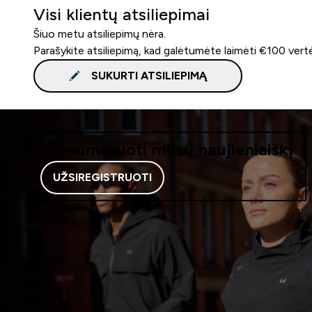
Visi klientų atsiliepimai
Šiuo metu atsiliepimų nėra.
Parašykite atsiliepimą, kad galėtumėte laimėti €100 vert
SUKURTI ATSILIEPIMĄ
Prenumeruoti mūsų naujienlaiškį
UŽSIREGISTRUOTI