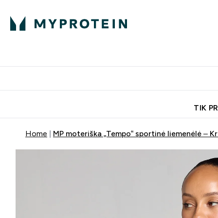
Ekspertų patarimai
Baltymai
Enter Ekspertų 
Ent
⌄
⌄
Nemokamas pristatymas, iš
TIK P
Home
MP moteriška „Tempo“ sportinė liemenėlė –