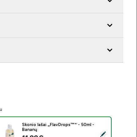
tu
Skonio lašai „FlavDrops™“ - 50ml -
Bananų
asirinkti šį produktą - Skonio lašai „FlavDrops™“ - 50ml - Banan