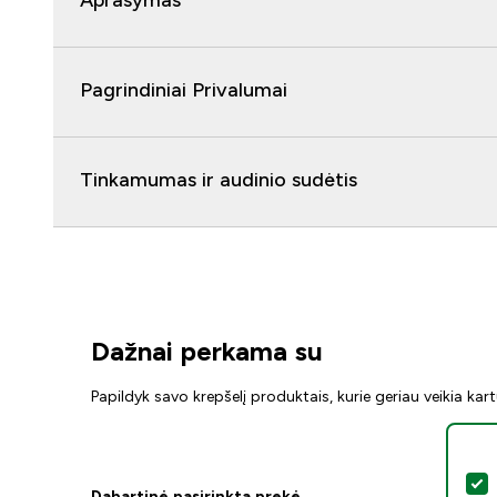
Aprašymas
Pagrindiniai Privalumai
Tinkamumas ir audinio sudėtis
Dažnai perkama su
Papildyk savo krepšelį produktais, kurie geriau veikia kar
P
Dabartinė pasirinkta prekė