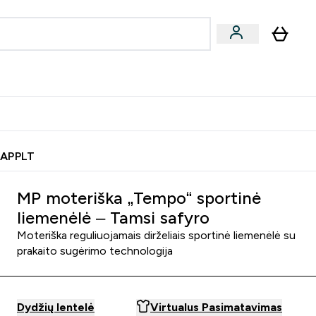
& užkandžiai
Veganiški produktai
nu
Enter Batonėliai, gėrimai & užkandžiai submenu
Enter Veganiški produktai s
⌄
⌄
0€ kredito?
Pagalbos Centras
 APPLT
MP moteriška „Tempo“ sportinė
liemenėlė – Tamsi safyro
Moteriška reguliuojamais dirželiais sportinė liemenėlė su
prakaito sugėrimo technologija
Dydžių lentelė
Virtualus Pasimatavimas