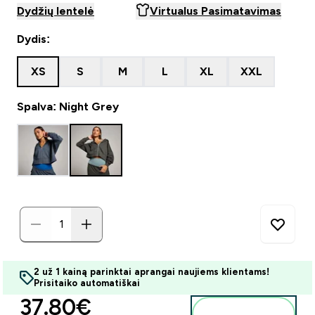
Dydžių lentelė
Virtualus Pasimatavimas
Dydis:
XS
S
M
L
XL
XXL
Spalva: Night Grey
2 už 1 kainą parinktai aprangai naujiems klientams!
Prisitaiko automatiškai
discounted price
37.80€‎
Į krepšelį