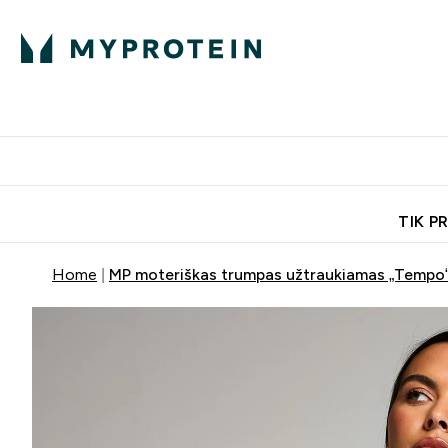
Ekspertų patarimai
Baltymai
Enter Ekspertų 
Ent
⌄
⌄
Nemokamas pristatymas, iš
TIK P
Home
MP moteriškas trumpas užtraukiamas „Tempo“ 