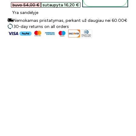
buvo 54,00 €‎
sutaupyta 16,20 €‎
Yra sandėlyje
Nemokamas pristatymas, perkant už daugiau nei 60.00€
30-day returns on all orders