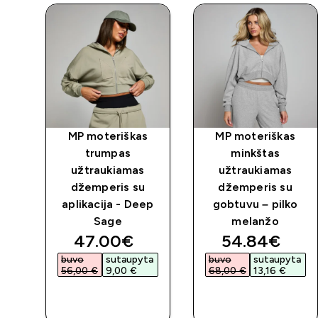
s
MP moteriškas
MP moteriškas
trumpas
minkštas
užtraukiamas
užtraukiamas
ris
džemperis su
džemperis su
aplikacija - Deep
gobtuvu – pilko
Sage
melanžo
discounted price
discounted 
47.00€‎
54.84€‎
buvo
sutaupyta
buvo
sutaupyta
56,00 €‎
9,00 €‎
68,00 €‎
13,16 €‎
GREITAS
GREITAS
PIRKIMAS
PIRKIMAS