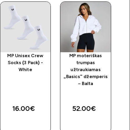
MP Unisex Crew
MP moteriškas
MP
Socks (3 Pack) -
trumpas
White
užtraukiamas
„Basics“ džemperis
– Balta
price
16.00€‎
52.00€‎
GREITAS
GREITAS
PIRKIMAS
PIRKIMAS