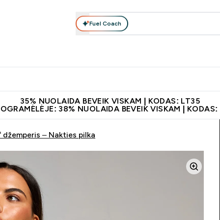
Fuel Coach
Maisto papildai
Apranga
Vitaminai
Batonėliai, gėrimai 
patarimai submenu
er Baltymai submenu
Enter Maisto papildai submenu
Enter Apranga submenu
Enter Vitaminai subme
⌄
⌄
⌄
leidus 60€
Papildų kokybė
Atsisiųskite programėlę
Norite 1
35% NUOLAIDA BEVEIK VISKAM | KODAS: LT35
ROGRAMĖLĖJE: 38% NUOLAIDA BEVEIK VISKAM | KODAS:
džemperis – Nakties pilka