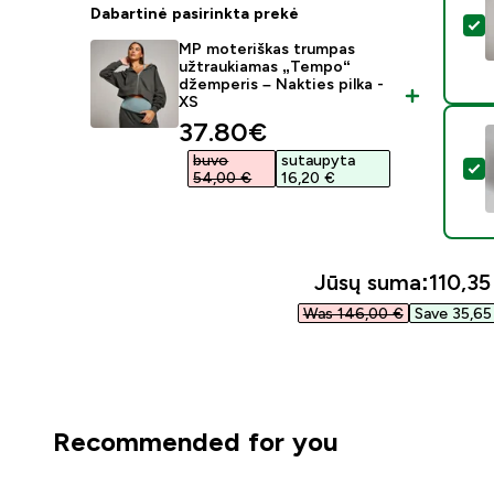
Dabartinė pasirinkta prekė
P
MP moteriškas trumpas
užtraukiamas „Tempo“
džemperis – Nakties pilka -
XS
discounted price
37.80€‎
buvo
sutaupyta
P
54,00 €‎
16,20 €‎
Jūsų suma:
110,35 
Was 146,00 €‎
Save 35,65 
Recommended for you