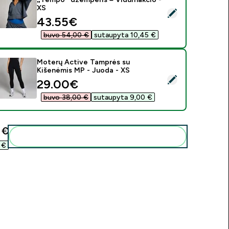
XS
asirinkti šį produktą - MP moteriškas trumpas užtraukiamas „T
discounted price
43.55€‎
buvo 54,00 €‎
sutaupyta 10,45 €‎
Moterų Active Tamprės su
Kišenėmis MP - Juoda - XS
asirinkti šį produktą - Moterų Active Tamprės su Kišenėmis MP
discounted price
29.00€‎
buvo 38,00 €‎
sutaupyta 9,00 €‎
€‎
Pridėti šiuos produktus prie savo rutinos
€‎