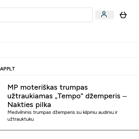
& užkandžiai
Veganiški produktai
nu
Enter Batonėliai, gėrimai & užkandžiai submenu
Enter Veganiški produktai s
⌄
⌄
0€ kredito?
Pagalbos Centras
 APPLT
MP moteriškas trumpas
užtraukiamas „Tempo“ džemperis –
Nakties pilka
Medvilninis trumpas džemperis su kilpiniu audiniu ir
užtrauktuku