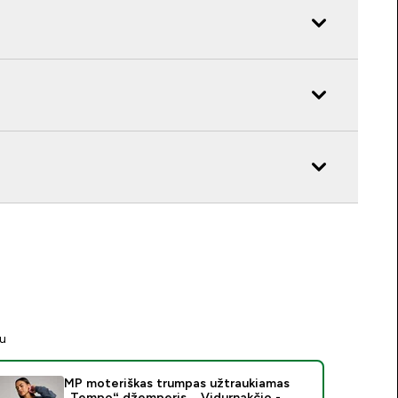
tu
MP moteriškas trumpas užtraukiamas
„Tempo“ džemperis – Vidurnakčio -