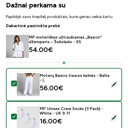
Dažnai perkama su
Papildyk savo krepšelį produktais, kurie geriau veikia kartu
Dabartinė pasirinkta prekė
MP moteriškas užtraukiamas „Basics“
džemperis – Šokolado - XS
54.00€‎
Moterų Basics tiesios kelnės - Balta
- L
Pasirinkti šį produktą - Moterų Basics tiesios kelnės - B
56.00€‎
MP Unisex Crew Socks (3 Pack) -
White - UK 9-11
Pasirinkti šį produktą - MP Unisex Crew Socks (3 Pack)
16.00€‎