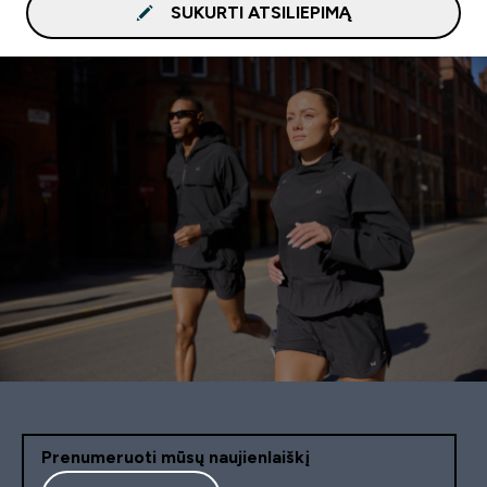
SUKURTI ATSILIEPIMĄ
Prenumeruoti mūsų naujienlaiškį