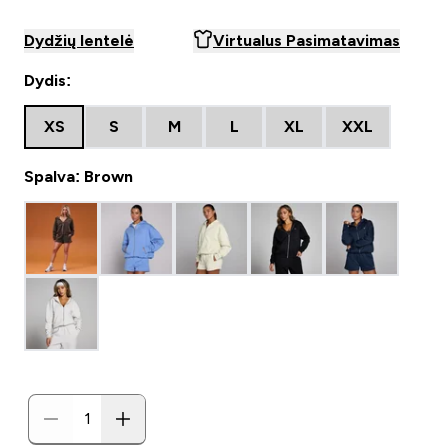
Dydžių lentelė
Virtualus Pasimatavimas
Dydis:
XS
S
M
L
XL
XXL
Spalva: Brown