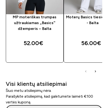
MP moteriškas trumpas
Moterų Basics tiesios 
užtraukiamas „Basics“
- Balta
džemperis – Balta
52.00€‎
56.00€‎
GREITAS PIRKIMAS
GREITAS PIRKIM
Visi klientų atsiliepimai
Šiuo metu atsiliepimų nėra.
Parašykite atsiliepimą, kad galėtumėte laimėti €100
vertės kuponą.