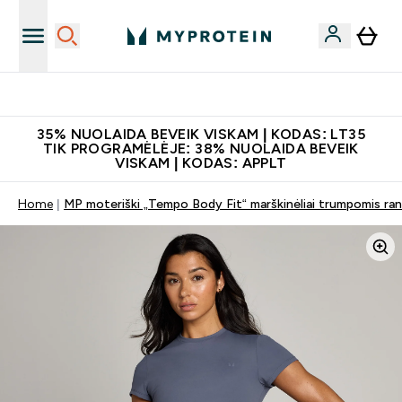
Atsisiųskite programėlę
35% NUOLAIDA BEVEIK VISKAM | KODAS: LT35
TIK PROGRAMĖLĖJE: 38% NUOLAIDA BEVEIK
VISKAM | KODAS: APPLT
Home
MP moteriški „Tempo Body Fit“ marškinėliai trumpomis ra