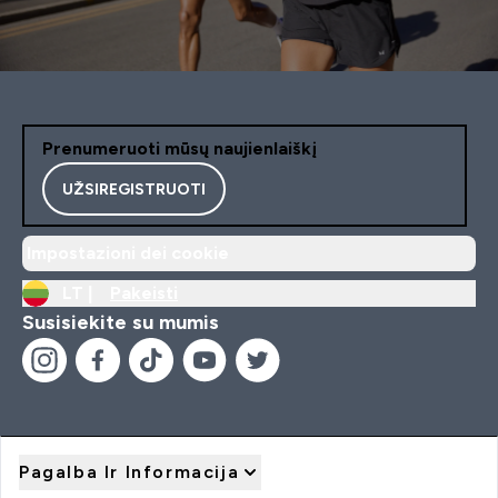
Prenumeruoti mūsų naujienlaiškį
UŽSIREGISTRUOTI
Impostazioni dei cookie
LT |
Pakeisti
Susisiekite su mumis
Pagalba Ir Informacija