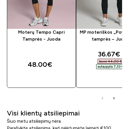
Moterų Tempo Capri
MP moteriškos „Powe
Tamprės - Juoda
tamprės – Juod
discounte
36.67€‎
buvo 44,00 €‎
48.00€‎
sutaupyta 7,33 €‎
GREITAS PIRKIMAS
GREITAS PIRKIM
Visi klientų atsiliepimai
Šiuo metu atsiliepimų nėra.
Parašykite atsiliepimą, kad galėtumėte laimėti €100