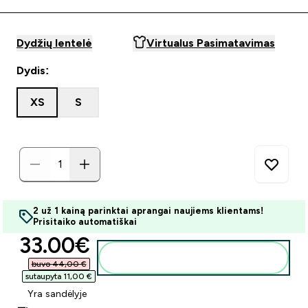
Dydžių lentelė
Virtualus Pasimatavimas
Dydis:
XS
S
2 už 1 kainą parinktai aprangai naujiems klientams!
Prisitaiko automatiškai
discounted price
33.00€‎
Į krepšelį
buvo 44,00 €‎
sutaupyta 11,00 €‎
Yra sandėlyje