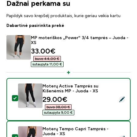
Dažnai perkama su
Papildyk savo krepšelį produktais, kurie geriau veikia kartu
Dabartinė pasirinkta prekė
MP moteriškos „Power“ 3/4 tamprės – Juoda -
XS
discounted price
33.00€‎
buvo 44,00 €‎
sutaupyta 11,00 €‎
Moterų Active Tamprės su
Kišenėmis MP - Juoda - XS
discounted price
29.00€‎
Pasirinkti šį produktą - Moterų Active Tamprės su Kiš
buvo 38,00 €‎
sutaupyta 9,00 €‎
Moterų Tempo Capri Tamprės -
Juoda - XS