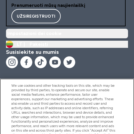
Prenumeruoti mūsų naujienlaiškį
UŽSIREGISTRUOTI
Impostazioni dei cookie
LT |
Pakeisti
Susisiekite su mumis
We use cookies and other tracking tools on this site, which may be
provided by third parties, to operate and secure our site, enable
Pagalba Ir Informacija
social media features, enhance performance, tailor user
experiences, support our marketing and advertising efforts. These
also enable us and third parties to access and record user and
activity data, such as IP addresses and online identifiers, referring
Produktai
URLs, searches and interactions, browser and device details, and
other usage information, which may be used to provide enhanced
functionality and personalized experiences, analyze and improve
performance, and reach users with more relevant content and ads
on this site and across third party sites. If you click “Accept All” this
Informacija Apie Kompaniją