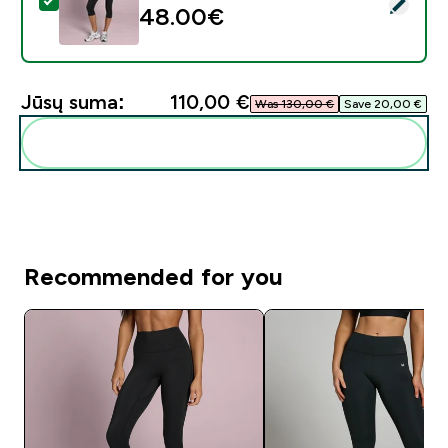
Pasirinkti šį produktą - Moterų Tempo Capri Tamprės -
48.00€‎
Jūsų suma:
110,00 €‎
Was 130,00 €‎
Save 20,00 €‎
Pridėti šiuos produktus prie savo rutinos
Recommended for you