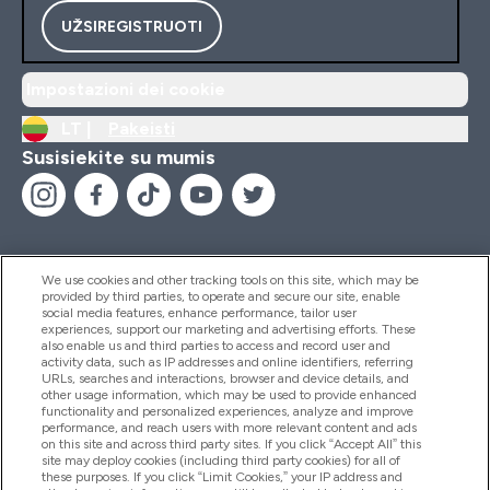
UŽSIREGISTRUOTI
Impostazioni dei cookie
LT |
Pakeisti
Susisiekite su mumis
We use cookies and other tracking tools on this site, which may be
provided by third parties, to operate and secure our site, enable
Pagalba Ir Informacija
social media features, enhance performance, tailor user
experiences, support our marketing and advertising efforts. These
also enable us and third parties to access and record user and
activity data, such as IP addresses and online identifiers, referring
Produktai
URLs, searches and interactions, browser and device details, and
other usage information, which may be used to provide enhanced
functionality and personalized experiences, analyze and improve
performance, and reach users with more relevant content and ads
on this site and across third party sites. If you click “Accept All” this
Informacija Apie Kompaniją
site may deploy cookies (including third party cookies) for all of
these purposes. If you click “Limit Cookies,” your IP address and