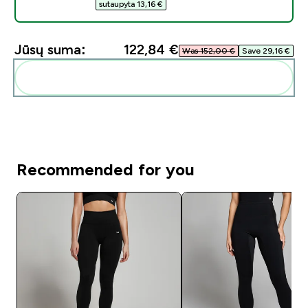
sutaupyta 13,16 €‎
Jūsų suma:
122,84 €‎
Was 152,00 €‎
Save 29,16 €‎
Pridėti šiuos produktus prie savo rutinos
Recommended for you