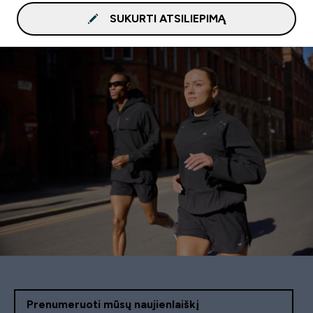
SUKURTI ATSILIEPIMĄ
Prenumeruoti mūsų naujienlaiškį