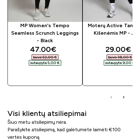
MP Women's Tempo
Moterų Active Tampr
Seamless Scrunch Leggings
Kišenėmis MP - Ju
- Black
discounted price
discounte
47.00€‎
29.00€‎
buvo 52,00 €‎
buvo 38,00 €‎
sutaupyta 5,00 €‎
sutaupyta 9,00 €‎
GREITAS PIRKIMAS
GREITAS PIRKIM
Visi klientų atsiliepimai
Šiuo metu atsiliepimų nėra.
Parašykite atsiliepimą, kad galėtumėte laimėti €100
vertės kuponą.