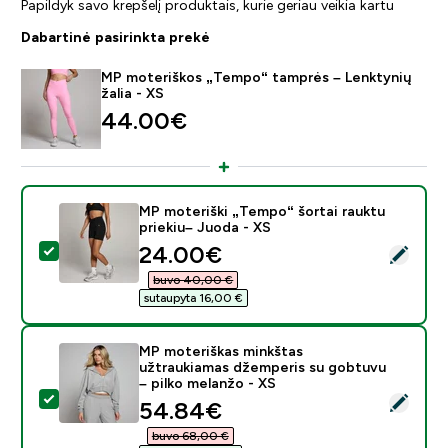
Papildyk savo krepšelį produktais, kurie geriau veikia kartu
Dabartinė pasirinkta prekė
MP moteriškos „Tempo“ tamprės – Lenktynių
žalia - XS
44.00€‎
MP moteriški „Tempo“ šortai rauktu
priekiu– Juoda - XS
discounted price
24.00€‎
Pasirinkti šį produktą - MP moteriški „Tempo“ šortai ra
buvo 40,00 €‎
sutaupyta 16,00 €‎
MP moteriškas minkštas
užtraukiamas džemperis su gobtuvu
– pilko melanžo - XS
Pasirinkti šį produktą - MP moteriškas minkštas užtra
discounted price
54.84€‎
buvo 68,00 €‎