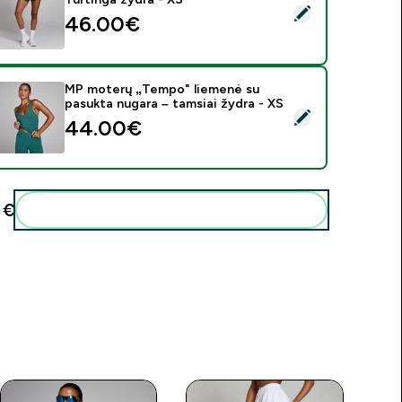
asirinkti šį produktą - MP moterų austiniai lengvi šortai - Turtin
46.00€‎
MP moterų „Tempo" liemenė su
pasukta nugara – tamsiai žydra - XS
asirinkti šį produktą - MP moterų „Tempo" liemenė su pasukta n
44.00€‎
€‎
Pridėti šiuos produktus prie savo rutinos