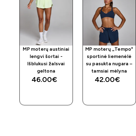
po"
MP moterų austiniai
MP moterų „Tempo"
kta
lengvi šortai -
sportinė liemenėlė
i
Išblukusi žalsvai
su pasukta nugara –
geltona
tamsiai mėlyna
46.00€‎
42.00€‎
GREITAS
GREITAS
PIRKIMAS
PIRKIMAS