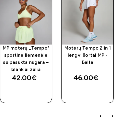
MP moterų „Tempo"
Moterų Tempo 2 in 1
MP
sportinė liemenėlė
lengvi šortai MP -
su pasukta nugara –
Balta
blankiai žalia
42.00€‎
46.00€‎
GREITAS
GREITAS
PIRKIMAS
PIRKIMAS