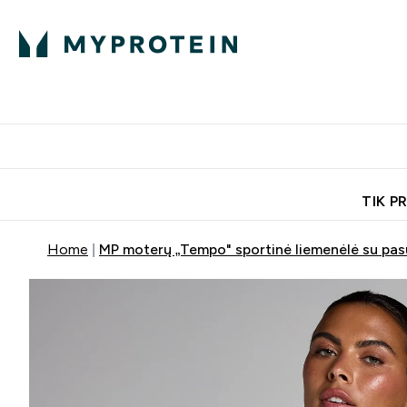
Ekspertų patarimai
Baltymai
Enter Ekspertų 
Ent
⌄
⌄
Nemokamas pristatymas, iš
TIK P
Home
MP moterų „Tempo" sportinė liemenėlė su pas