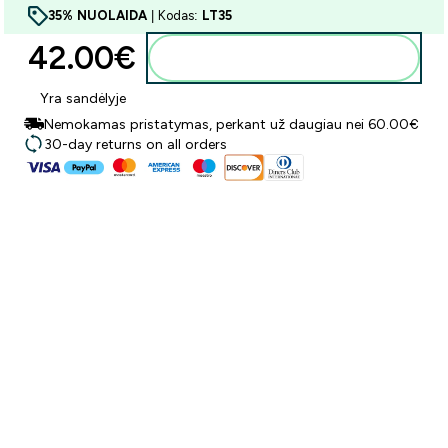
35% NUOLAIDA
| Kodas:
LT35
42.00€‎
Į krepšelį
Yra sandėlyje
Nemokamas pristatymas, perkant už daugiau nei 60.00€
30-day returns on all orders