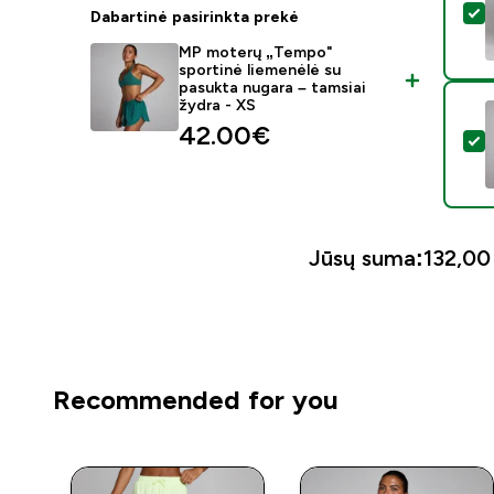
P
Dabartinė pasirinkta prekė
MP moterų „Tempo"
sportinė liemenėlė su
pasukta nugara – tamsiai
žydra - XS
42.00€‎
P
Jūsų suma:
132,00 
Recommended for you