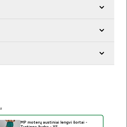
tu
MP moterų austiniai lengvi šortai -
Turtinga žydra - XS