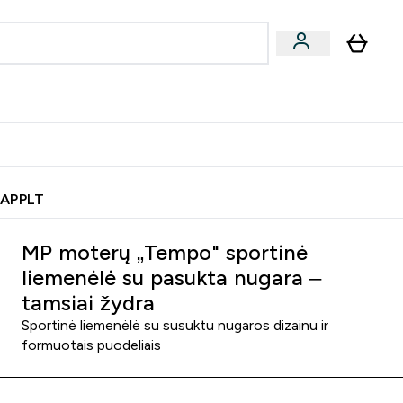
& užkandžiai
Veganiški produktai
nu
Enter Batonėliai, gėrimai & užkandžiai submenu
Enter Veganiški produktai s
⌄
⌄
0€ kredito?
Pagalbos Centras
 APPLT
MP moterų „Tempo" sportinė
liemenėlė su pasukta nugara –
tamsiai žydra
Sportinė liemenėlė su susuktu nugaros dizainu ir
formuotais puodeliais