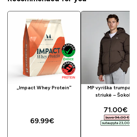
„Impact Whey Protein“
MP vyriška trumpa p
striukė – Šokolad
discounte
71.00€‎
buvo 94,00 €‎
69.99€‎
sutaupyta 23,00 €‎
GREITAS PIRKIMAS
GREITAS PIRKIM