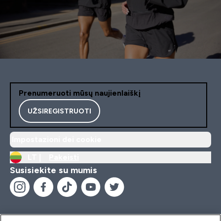
Prenumeruoti mūsų naujienlaiškį
UŽSIREGISTRUOTI
Impostazioni dei cookie
LT |
Pakeisti
Susisiekite su mumis