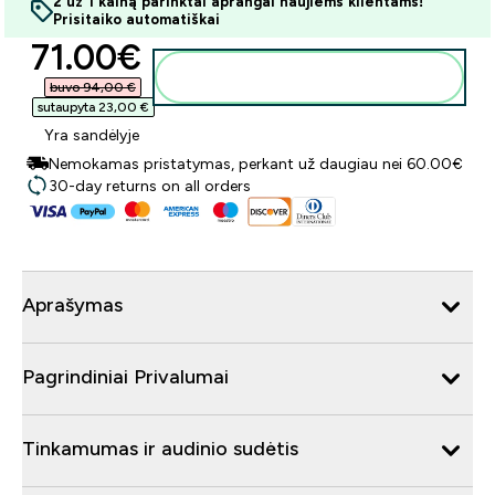
2 už 1 kainą parinktai aprangai naujiems klientams!
Prisitaiko automatiškai
discounted price
71.00€‎
Į krepšelį
buvo 94,00 €‎
sutaupyta 23,00 €‎
Yra sandėlyje
Nemokamas pristatymas, perkant už daugiau nei 60.00€
30-day returns on all orders
Aprašymas
Pagrindiniai Privalumai
Tinkamumas ir audinio sudėtis