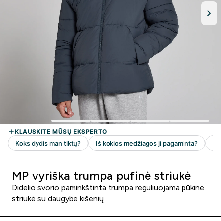
MP vyriška trumpa pufinė striukė
Didelio svorio paminkštinta trumpa reguliuojama pūkinė
striukė su daugybe kišenių