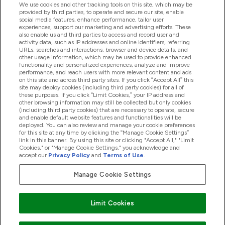
We use cookies and other tracking tools on this site, which may be
provided by third parties, to operate and secure our site, enable
Pagalba Ir Informacija
social media features, enhance performance, tailor user
experiences, support our marketing and advertising efforts. These
also enable us and third parties to access and record user and
activity data, such as IP addresses and online identifiers, referring
Produktai
URLs, searches and interactions, browser and device details, and
other usage information, which may be used to provide enhanced
functionality and personalized experiences, analyze and improve
performance, and reach users with more relevant content and ads
on this site and across third party sites. If you click “Accept All” this
Informacija Apie Kompaniją
site may deploy cookies (including third party cookies) for all of
these purposes. If you click “Limit Cookies,” your IP address and
other browsing information may still be collected but only cookies
(including third party cookies) that are necessary to operate, secure
Lojalumas Ir Atlygis
and enable default website features and functionalities will be
deployed. You can also review and manage your cookie preferences
for this site at any time by clicking the “Manage Cookie Settings”
link in this banner. By using this site or clicking "Accept All," "Limit
Cookies," or "Manage Cookie Settings," you acknowledge and
2026 The Hut.com Ltd
accept our
Privacy Policy
and
Terms of Use
.
Manage Cookie Settings
Mokėkite su
Limit Cookies