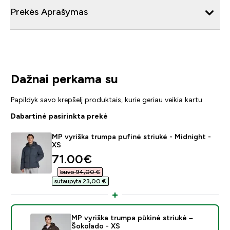
Prekės Aprašymas
Dažnai perkama su
Papildyk savo krepšelį produktais, kurie geriau veikia kartu
Dabartinė pasirinkta prekė
MP vyriška trumpa pufinė striukė - Midnight -
XS
discounted price
71.00€‎
buvo 94,00 €‎
sutaupyta 23,00 €‎
MP vyriška trumpa pūkinė striukė –
Šokolado - XS