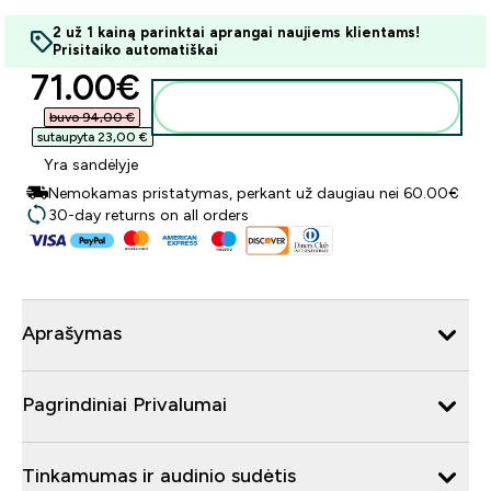
2 už 1 kainą parinktai aprangai naujiems klientams!
Prisitaiko automatiškai
discounted price
71.00€‎
Į krepšelį
buvo 94,00 €‎
sutaupyta 23,00 €‎
Yra sandėlyje
Nemokamas pristatymas, perkant už daugiau nei 60.00€
30-day returns on all orders
Aprašymas
Pagrindiniai Privalumai
Tinkamumas ir audinio sudėtis