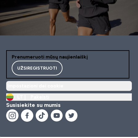
Prenumeruoti mūsų naujienlaiškį
UŽSIREGISTRUOTI
Impostazioni dei cookie
LT |
Pakeisti
Susisiekite su mumis