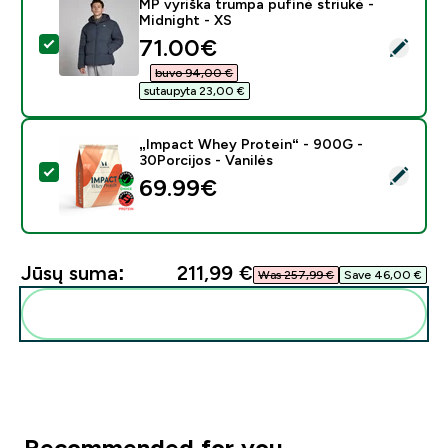
MP vyriška trumpa pufinė striukė -
Midnight - XS
discounted price
71.00€‎
Pasirinkti šį produktą - MP vyriška trumpa pufinė striuk
buvo 94,00 €‎
sutaupyta 23,00 €‎
„Impact Whey Protein“ - 900G -
30Porcijos - Vanilės
Pasirinkti šį produktą - „Impact Whey Protein“ - 900G 
69.99€‎
Jūsų suma:
211,99 €‎
Was 257,99 €‎
Save 46,00 €‎
Pridėti šiuos produktus prie savo rutinos
Recommended for you