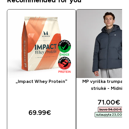
„Impact Whey Protein“
MP vyriška trumpa p
striukė - Midnigh
discounte
71.00€‎
buvo 94,00 €‎
69.99€‎
sutaupyta 23,00 €‎
GREITAS PIRKIMAS
GREITAS PIRKIM