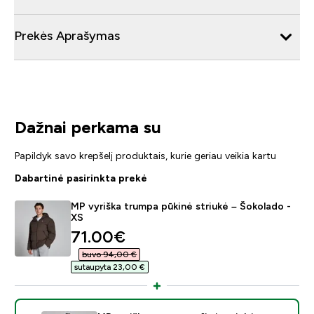
Prekės Aprašymas
Dažnai perkama su
Papildyk savo krepšelį produktais, kurie geriau veikia kartu
Dabartinė pasirinkta prekė
MP vyriška trumpa pūkinė striukė – Šokolado -
XS
discounted price
71.00€‎
buvo 94,00 €‎
sutaupyta 23,00 €‎