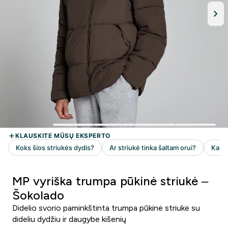
MP vyriška trumpa pūkinė striukė –
Šokolado
Didelio svorio paminkštinta trumpa pūkinė striukė su
dideliu dydžiu ir daugybe kišenių