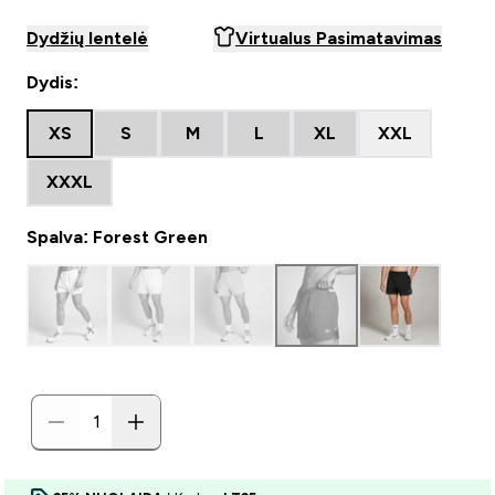
Dydžių lentelė
Virtualus Pasimatavimas
Dydis:
XS
S
M
L
XL
XXL
XXXL
Spalva: Forest Green