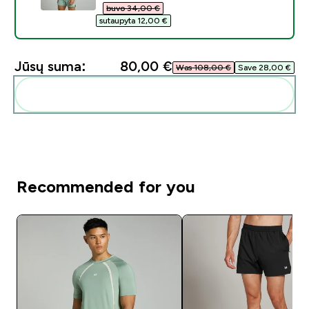
buvo 34,00 €‎
sutaupyta 12,00 €‎
Jūsų suma:
80,00 €‎
Was 108,00 €‎
Save 28,00 €‎
Pridėti šiuos produktus prie savo rutinos
Recommended for you