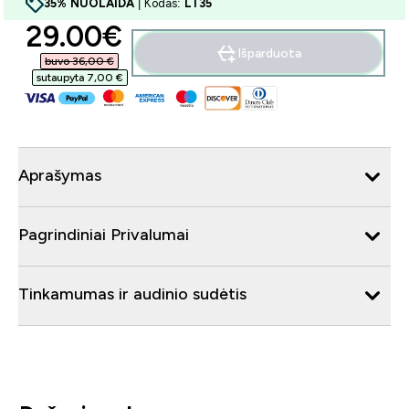
35% NUOLAIDA
| Kodas:
LT35
discounted price
29.00€‎
Išparduota
buvo 36,00 €‎
sutaupyta 7,00 €‎
Aprašymas
Pagrindiniai Privalumai
Tinkamumas ir audinio sudėtis