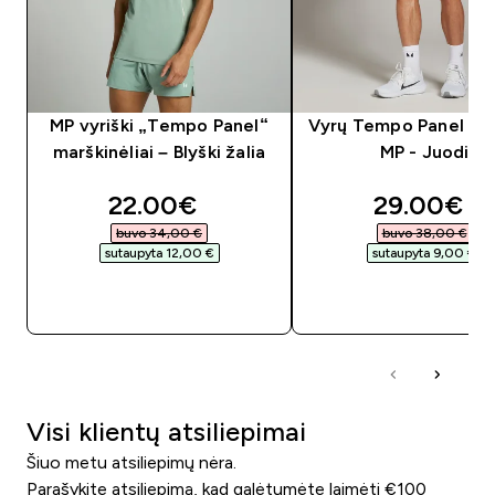
MP vyriški „Tempo Panel“
Vyrų Tempo Panel 5" 
marškinėliai – Blyški žalia
MP - Juodi
discounted price
discounte
22.00€‎
29.00€‎
buvo 34,00 €‎
buvo 38,00 €‎
sutaupyta 12,00 €‎
sutaupyta 9,00 €‎
GREITAS PIRKIMAS
GREITAS PIRKIM
Visi klientų atsiliepimai
Šiuo metu atsiliepimų nėra.
Parašykite atsiliepimą, kad galėtumėte laimėti €100