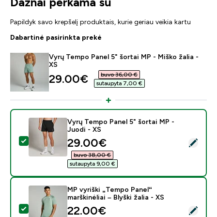
Dažnai perkama su
Papildyk savo krepšelį produktais, kurie geriau veikia kartu
Dabartinė pasirinkta prekė
Vyrų Tempo Panel 5" šortai MP - Miško žalia -
XS
buvo 36,00 €‎
discounted price
29.00€‎
sutaupyta 7,00 €‎
Vyrų Tempo Panel 5" šortai MP -
Juodi - XS
discounted price
29.00€‎
Pasirinkti šį produktą - Vyrų Tempo Panel 5" šortai MP 
buvo 38,00 €‎
sutaupyta 9,00 €‎
MP vyriški „Tempo Panel“
marškinėliai – Blyški žalia - XS
discounted price
22.00€‎
Pasirinkti šį produktą - MP vyriški „Tempo Panel“ marškinė