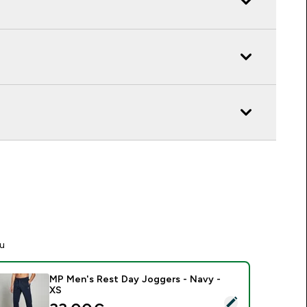
tu
MP Men's Rest Day Joggers - Navy -
XS
asirinkti šį produktą - MP Men's Rest Day Joggers - Navy - XS