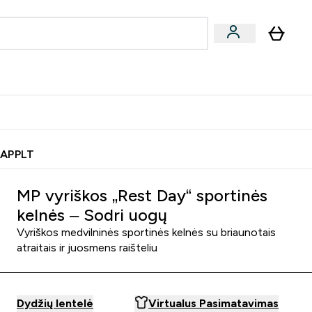
& užkandžiai
Veganiški produktai
nu
Enter Batonėliai, gėrimai & užkandžiai submenu
Enter Veganiški produktai s
⌄
⌄
0€ kredito?
Pagalbos Centras
 APPLT
MP vyriškos „Rest Day“ sportinės
kelnės – Sodri uogų
Vyriškos medvilninės sportinės kelnės su briaunotais
atraitais ir juosmens raišteliu
Dydžių lentelė
Virtualus Pasimatavimas