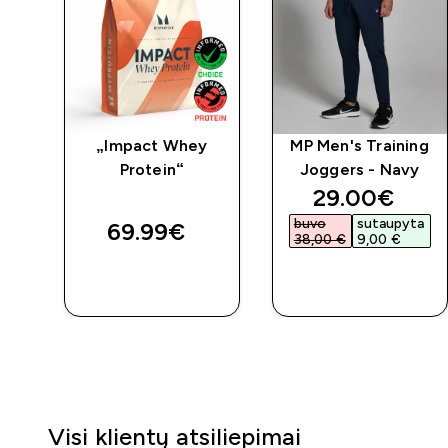
ay
„Impact Whey
MP Men's Training
y
Protein“
Joggers - Navy
ed price
discounted 
29.00€‎
ta
buvo
sutaupyta
69.99€‎
38,00 €‎
9,00 €‎
GREITAS
GREITAS
PIRKIMAS
PIRKIMAS
Visi klientų atsiliepimai