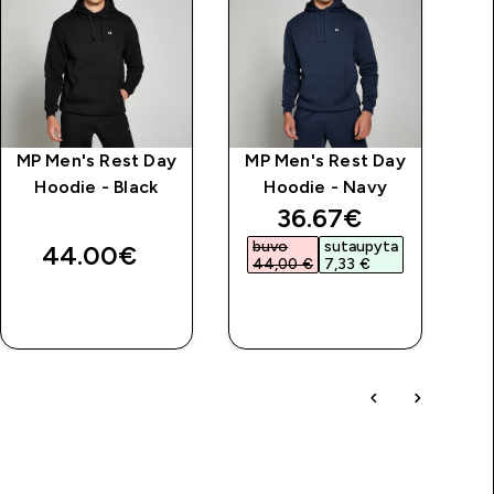
MP Men's Rest Day
MP Men's Rest Day
M
Hoodie - Black
Hoodie - Navy
price
discounted price
36.67€‎
buvo
sutaupyta
44.00€‎
44,00 €‎
7,33 €‎
GREITAS
GREITAS
PIRKIMAS
PIRKIMAS