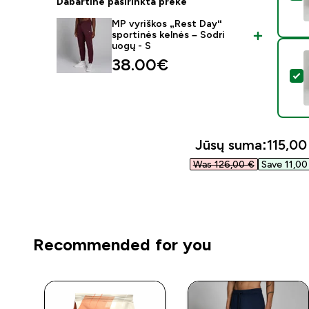
Dabartinė pasirinkta prekė
MP vyriškos „Rest Day“
sportinės kelnės – Sodri
uogų - S
38.00€‎
P
Jūsų suma:
115,00 
Was 126,00 €‎
Save 11,00 
Recommended for you