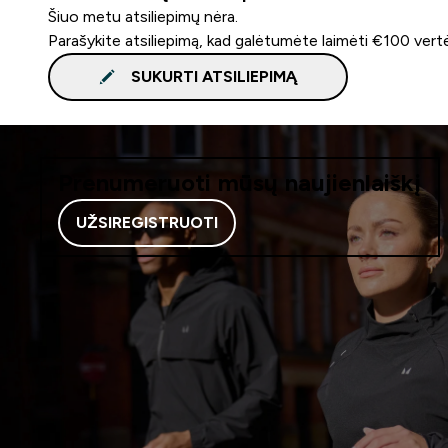
Šiuo metu atsiliepimų nėra.
Parašykite atsiliepimą, kad galėtumėte laimėti €100 vert
SUKURTI ATSILIEPIMĄ
Prenumeruoti mūsų naujienlaiškį
UŽSIREGISTRUOTI