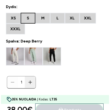
Dydis:
XS
S
M
L
XL
XXL
XXXL
Spalva: Deep Berry
35% NUOLAIDA
| Kodas:
LT35
38.00€‎
Išparduota