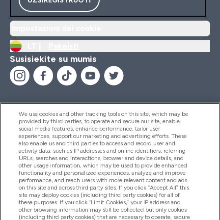
Impostazioni dei cookie
LT |
Pakeisti
Susisiekite su mumis
We use cookies and other tracking tools on this site, which may be
provided by third parties, to operate and secure our site, enable
Pagalba Ir Informacija
social media features, enhance performance, tailor user
experiences, support our marketing and advertising efforts. These
also enable us and third parties to access and record user and
activity data, such as IP addresses and online identifiers, referring
Produktai
URLs, searches and interactions, browser and device details, and
other usage information, which may be used to provide enhanced
functionality and personalized experiences, analyze and improve
performance, and reach users with more relevant content and ads
on this site and across third party sites. If you click “Accept All” this
Informacija Apie Kompaniją
site may deploy cookies (including third party cookies) for all of
these purposes. If you click “Limit Cookies,” your IP address and
other browsing information may still be collected but only cookies
(including third party cookies) that are necessary to operate, secure