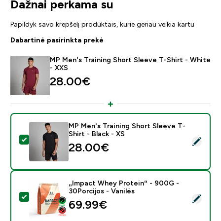
Dažnai perkama su
Papildyk savo krepšelį produktais, kurie geriau veikia kartu
Dabartinė pasirinkta prekė
MP Men's Training Short Sleeve T-Shirt - White
- XXS
28.00€‎
MP Men's Training Short Sleeve T-
Shirt - Black - XS
Pasirinkti šį produktą - MP Men's Training Short Sleeve 
28.00€‎
„Impact Whey Protein“ - 900G -
30Porcijos - Vanilės
Pasirinkti šį produktą - „Impact Whey Protein“ - 900G 
69.99€‎