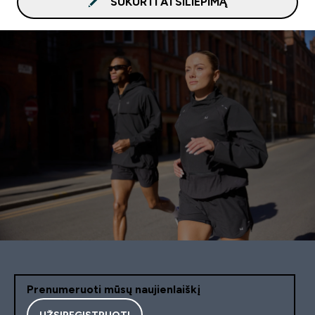
SUKURTI ATSILIEPIMĄ
Prenumeruoti mūsų naujienlaiškį
UŽSIREGISTRUOTI