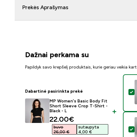
Prekės Aprašymas
Dažnai perkama su
Papildyk savo krepšelį produktais, kurie geriau veikia kar
Dabartinė pasirinkta prekė
P
MP Women's Basic Body Fit
Short Sleeve Crop T-Shirt -
Black - L
discounted price
22.00€‎
buvo
sutaupyta
P
26,00 €‎
4,00 €‎