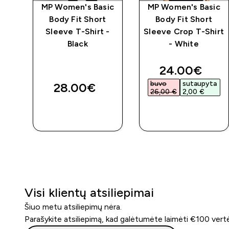
er"
MP Women's Basic
MP Women's Basic
Body Fit Short
Body Fit Short
Sleeve T-Shirt -
Sleeve Crop T-Shirt
lta
Black
- White
ed price
discounted 
24.00€‎
ta
buvo
sutaupyta
28.00€‎
26,00 €‎
2,00 €‎
GREITAS
GREITAS
PIRKIMAS
PIRKIMAS
Visi klientų atsiliepimai
Šiuo metu atsiliepimų nėra.
Parašykite atsiliepimą, kad galėtumėte laimėti €100 vert