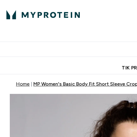
Ekspertų patarimai
Baltymai
Enter Ekspertų 
Ent
⌄
⌄
Nemokamas pristatymas, iš
TIK P
Home
MP Women's Basic Body Fit Short Sleeve Crop 