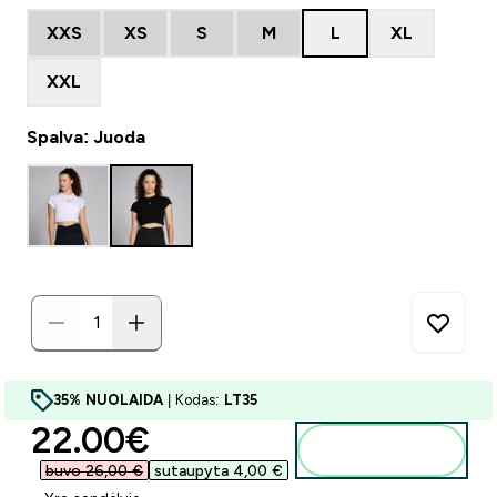
XXS
XS
S
M
L
XL
XXL
Spalva: Juoda
35% NUOLAIDA
| Kodas:
LT35
discounted price
22.00€‎
Į krepšelį
buvo 26,00 €‎
sutaupyta 4,00 €‎