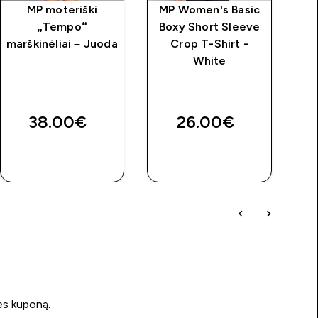
MP moteriški
MP Women's Basic
MP
„Tempo“
Boxy Short Sleeve
marškinėliai – Juoda
Crop T-Shirt -
mar
White
price
38.00€‎
26.00€‎
GREITAS
GREITAS
PIRKIMAS
PIRKIMAS
ės kuponą.