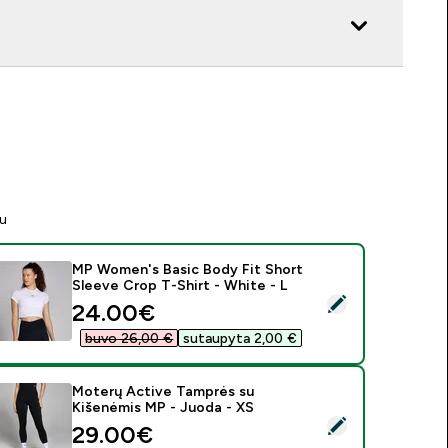
tu
MP Women's Basic Body Fit Short
Sleeve Crop T-Shirt - White - L
asirinkti šį produktą - MP Women's Basic Body Fit Short Sleeve
discounted price
24.00€‎
buvo 26,00 €‎
sutaupyta 2,00 €‎
Moterų Active Tamprės su
Kišenėmis MP - Juoda - XS
asirinkti šį produktą - Moterų Active Tamprės su Kišenėmis MP
discounted price
29.00€‎