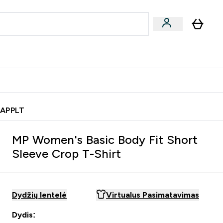
& užkandžiai
Veganiški produktai
nu
Enter Batonėliai, gėrimai & užkandžiai submenu
Enter Veganiški produktai s
⌄
⌄
0€ kredito?
Pagalbos Centras
 APPLT
MP Women's Basic Body Fit Short
Sleeve Crop T-Shirt
Dydžių lentelė
Virtualus Pasimatavimas
Dydis: