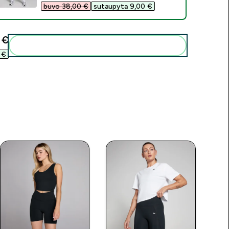
buvo 38,00 €‎
sutaupyta 9,00 €‎
€‎
Pridėti šiuos produktus prie savo rutinos
€‎