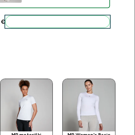
€‎
Pridėti šiuos produktus prie savo rutinos
MP moteriški
MP Women's Basic