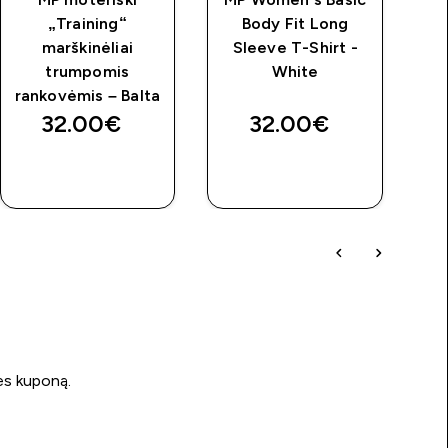
„Training“
Body Fit Long
marškinėliai
Sleeve T-Shirt -
trumpomis
White
rankovėmis – Balta
32.00€‎
32.00€‎
GREITAS
GREITAS
PIRKIMAS
PIRKIMAS
ės kuponą.