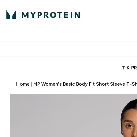
Ekspertų patarimai
Baltymai
Enter Ekspertų 
Ent
⌄
⌄
Nemokamas pristatymas, iš
TIK P
Home
MP Women's Basic Body Fit Short Sleeve T-Sh