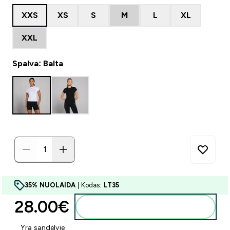
XXS
XS
S
M
L
XL
XXL
Spalva: Balta
35% NUOLAIDA
| Kodas:
LT35
28.00€‎
Į krepšelį
Yra sandėlyje