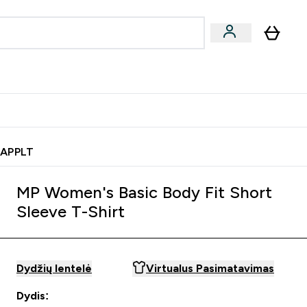
& užkandžiai
Veganiški produktai
nu
Enter Batonėliai, gėrimai & užkandžiai submenu
Enter Veganiški produktai s
⌄
⌄
0€ kredito?
Pagalbos Centras
 APPLT
MP Women's Basic Body Fit Short
Sleeve T-Shirt
Dydžių lentelė
Virtualus Pasimatavimas
Dydis: