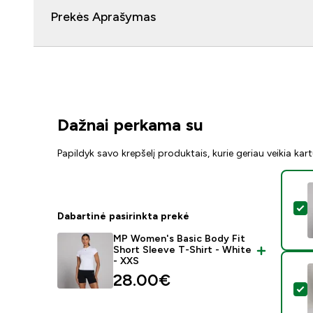
Prekės Aprašymas
Dažnai perkama su
Papildyk savo krepšelį produktais, kurie geriau veikia kar
P
Dabartinė pasirinkta prekė
MP Women's Basic Body Fit
Short Sleeve T-Shirt - White
- XXS
28.00€‎
P