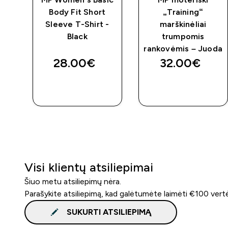
t“
Body Fit Short
„Training“
Sleeve T-Shirt -
marškinėliai
Black
trumpomis
lta
rankovėmis – Juoda
28.00€‎
32.00€‎
GREITAS
GREITAS
PIRKIMAS
PIRKIMAS
Visi klientų atsiliepimai
Šiuo metu atsiliepimų nėra.
Parašykite atsiliepimą, kad galėtumėte laimėti €100 vert
SUKURTI ATSILIEPIMĄ