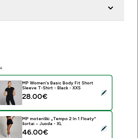
tu
MP Women's Basic Body Fit Short
Sleeve T-Shirt - Black - XXS
asirinkti šį produktą - MP Women's Basic Body Fit Short Sleeve 
28.00€‎
MP moteriški „Tempo 2 In 1 Floaty“
šortai – Juoda - XL
asirinkti šį produktą - MP moteriški „Tempo 2 In 1 Floaty“ šorta
46.00€‎