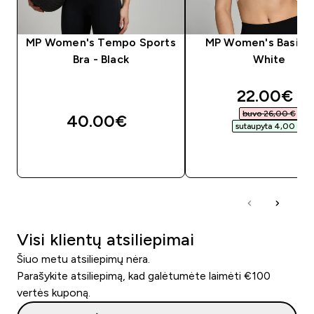
MP Women's Tempo Sports
MP Women's Basic B
Bra - Black
White
discounte
22.00€‎
buvo 26,00 €‎
40.00€‎
sutaupyta 4,00 €‎
GREITAS PIRKIMAS
GREITAS PIRKIM
Visi klientų atsiliepimai
Šiuo metu atsiliepimų nėra.
Parašykite atsiliepimą, kad galėtumėte laimėti €100
vertės kuponą.