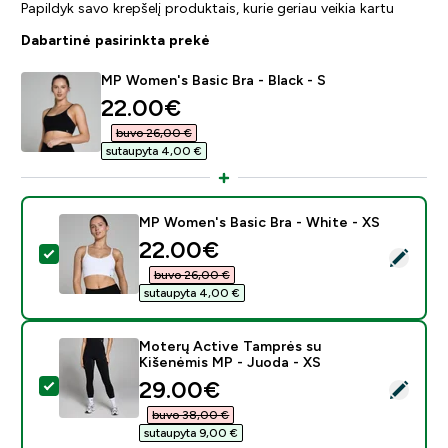
Papildyk savo krepšelį produktais, kurie geriau veikia kartu
Dabartinė pasirinkta prekė
MP Women's Basic Bra - Black - S
discounted price
22.00€‎
buvo 26,00 €‎
sutaupyta 4,00 €‎
MP Women's Basic Bra - White - XS
discounted price
22.00€‎
Pasirinkti šį produktą - MP Women's Basic Bra - White 
buvo 26,00 €‎
sutaupyta 4,00 €‎
Moterų Active Tamprės su
Kišenėmis MP - Juoda - XS
discounted price
29.00€‎
Pasirinkti šį produktą - Moterų Active Tamprės su Kiš
buvo 38,00 €‎
sutaupyta 9,00 €‎