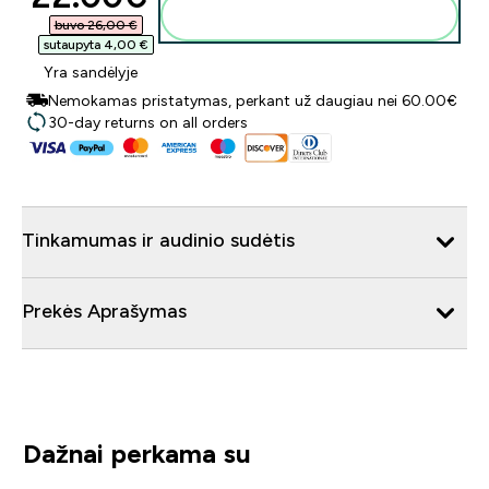
Į krepšelį
buvo 26,00 €‎
sutaupyta 4,00 €‎
Yra sandėlyje
Nemokamas pristatymas, perkant už daugiau nei 60.00€
30-day returns on all orders
Tinkamumas ir audinio sudėtis
Prekės Aprašymas
Dažnai perkama su