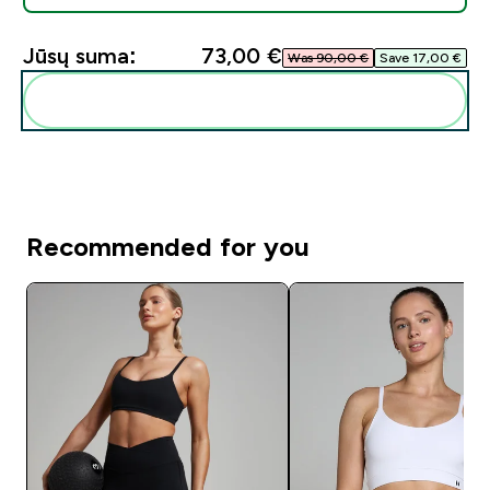
Jūsų suma:
73,00 €‎
Was 90,00 €‎
Save 17,00 €‎
Pridėti šiuos produktus prie savo rutinos
Recommended for you