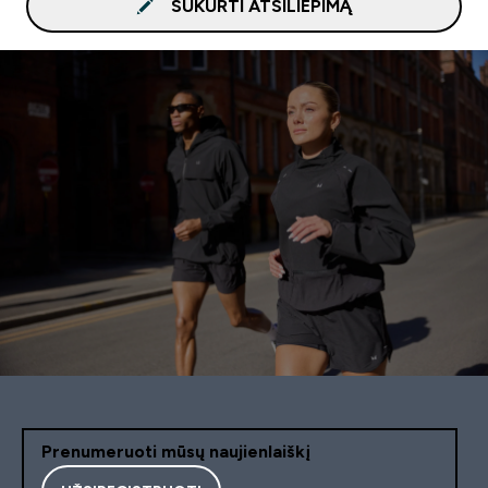
SUKURTI ATSILIEPIMĄ
Prenumeruoti mūsų naujienlaiškį