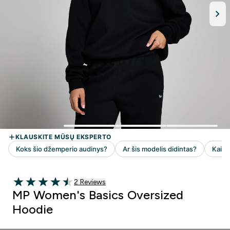
2 customer reviews
2 Reviews
4.5 out of 5 stars
MP Women's Basics Oversized
Hoodie