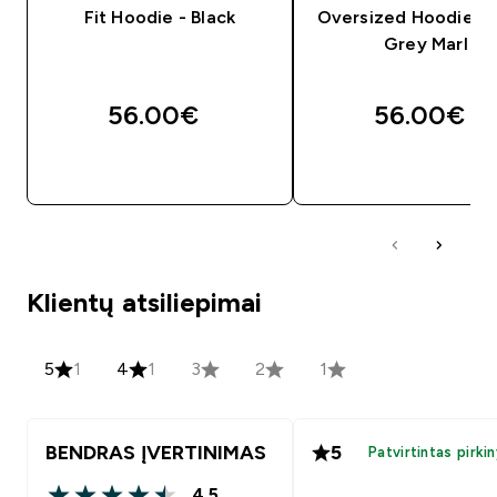
Fit Hoodie - Black
Oversized Hoodie - 
Grey Marl
56.00€‎
56.00€‎
GREITAS PIRKIMAS
GREITAS PIRKIM
Klientų atsiliepimai
5
1
4
1
3
2
1
BENDRAS ĮVERTINIMAS
5
Patvirtintas pirki
4.5