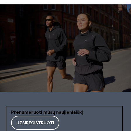
Prenumeruoti mūsų naujienlaiškį
UŽSIREGISTRUOTI