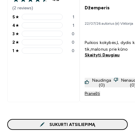
4.5 out of 5 stars
Džemperis
(2 reviews)
5
★
1
5 stars rating 1 reviews
22/07/26 autorius (ė) Viktorija
4
★
1
4 stars rating 1 reviews
3
★
0
3 stars rating 0 reviews
2
★
0
Puikios kokybės,L dydis k
2 stars rating 0 reviews
tik,malonus prie kūno
1
★
0
1 stars rating 0 reviews
Skaityti Daugiau
Naudinga
Nenau
(0)
(0
Pranešti
SUKURTI ATSILIEPIMĄ