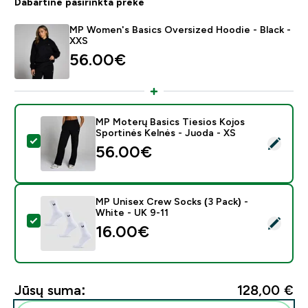
Dabartinė pasirinkta prekė
MP Women's Basics Oversized Hoodie - Black -
XXS
56.00€‎
MP Moterų Basics Tiesios Kojos
Sportinės Kelnės - Juoda - XS
Pasirinkti šį produktą - MP Moterų Basics Tiesios Kojo
56.00€‎
MP Unisex Crew Socks (3 Pack) -
White - UK 9-11
Pasirinkti šį produktą - MP Unisex Crew Socks (3 Pack)
16.00€‎
Jūsų suma:
128,00 €‎