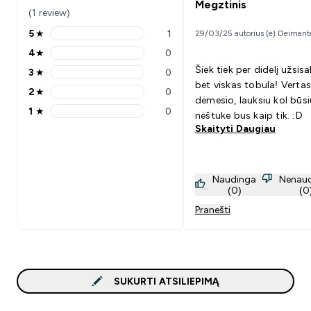
Megztinis
(1 review)
5
★
1
29/03/25 autorius (ė) Deimant
5 stars rating 1 reviews
4
★
0
4 stars rating 0 reviews
Šiek tiek per didelį užsis
3
★
0
3 stars rating 0 reviews
bet viskas tobula! Vertas
2
★
0
2 stars rating 0 reviews
dėmesio, lauksiu kol būsi
1
★
0
nėštuke bus kaip tik. :D
1 stars rating 0 reviews
Skaityti Daugiau
Naudinga
Nenau
(0)
(0
Pranešti
SUKURTI ATSILIEPIMĄ