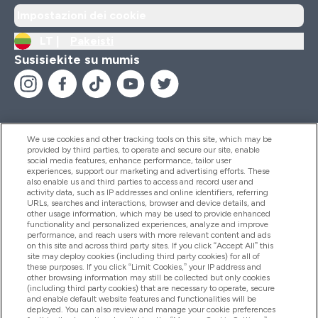
Impostazioni dei cookie
LT |
Pakeisti
Susisiekite su mumis
We use cookies and other tracking tools on this site, which may be
provided by third parties, to operate and secure our site, enable
Pagalba Ir Informacija
social media features, enhance performance, tailor user
experiences, support our marketing and advertising efforts. These
also enable us and third parties to access and record user and
activity data, such as IP addresses and online identifiers, referring
Produktai
URLs, searches and interactions, browser and device details, and
other usage information, which may be used to provide enhanced
functionality and personalized experiences, analyze and improve
performance, and reach users with more relevant content and ads
on this site and across third party sites. If you click “Accept All” this
Informacija Apie Kompaniją
site may deploy cookies (including third party cookies) for all of
these purposes. If you click “Limit Cookies,” your IP address and
other browsing information may still be collected but only cookies
(including third party cookies) that are necessary to operate, secure
Lojalumas Ir Atlygis
and enable default website features and functionalities will be
deployed. You can also review and manage your cookie preferences