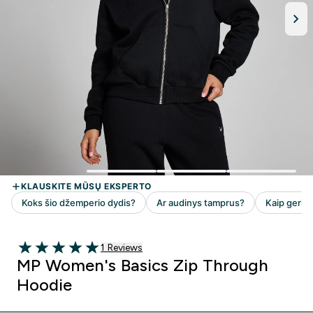
1 customer reviews
1 Reviews
5 out of 5 stars
MP Women's Basics Zip Through
Hoodie