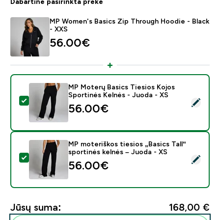
Dabartinė pasirinkta prekė
MP Women's Basics Zip Through Hoodie - Black
- XXS
56.00€‎
MP Moterų Basics Tiesios Kojos
Sportinės Kelnės - Juoda - XS
Pasirinkti šį produktą - MP Moterų Basics Tiesios Kojo
56.00€‎
MP moteriškos tiesios „Basics Tall“
sportinės kelnės – Juoda - XS
Pasirinkti šį produktą - MP moteriškos tiesios „Basics T
56.00€‎
Jūsų suma:
168,00 €‎