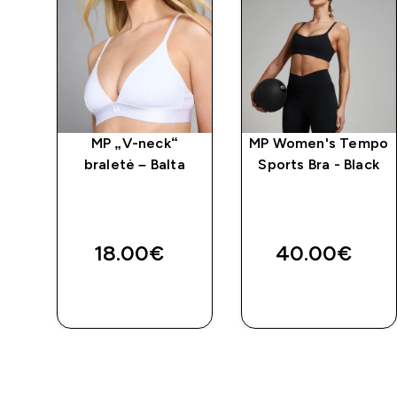
-
MP „V-neck“
MP Women's Tempo
-
braletė – Balta
Sports Bra - Black
18.00€‎
40.00€‎
GREITAS
GREITAS
PIRKIMAS
PIRKIMAS