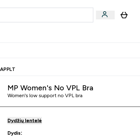
& užkandžiai
Veganiški produktai
nu
Enter Batonėliai, gėrimai & užkandžiai submenu
Enter Veganiški produktai s
⌄
⌄
0€ kredito?
Pagalbos Centras
 APPLT
MP Women's No VPL Bra
Women's low support no VPL bra
Dydžių lentelė
Dydis: