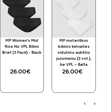
MP Women's Mid
MP moteriškos
Rise No VPL Bikini
bikinio kelnaitės
Brief (3 Pack) - Black
vidutinio aukščio
juosmeniu (3 vnt.),
be VPL – Balta
26.00€‎
26.00€‎
GREITAS
GREITAS
PIRKIMAS
PIRKIMAS