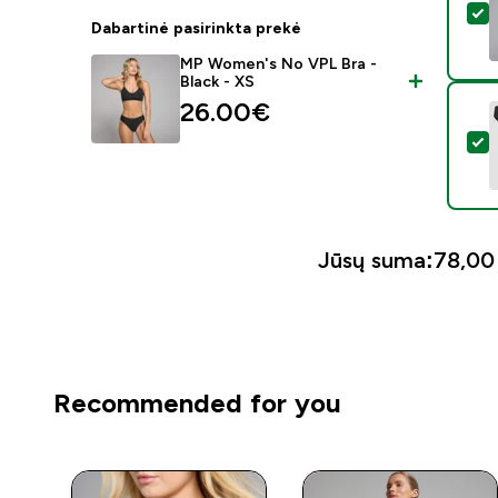
P
Dabartinė pasirinkta prekė
MP Women's No VPL Bra -
Black - XS
26.00€‎
P
Jūsų suma:
78,00 
Recommended for you