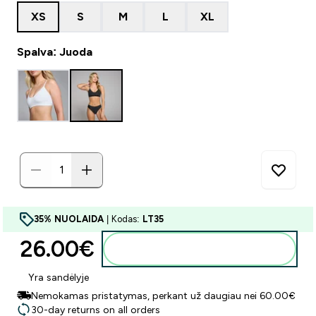
XS
S
M
L
XL
Spalva: Juoda
35% NUOLAIDA
| Kodas:
LT35
26.00€‎
Į krepšelį
Yra sandėlyje
Nemokamas pristatymas, perkant už daugiau nei 60.00€
30-day returns on all orders