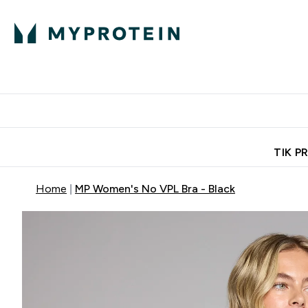
Ekspertų patarimai
Baltymai
Enter Ekspertų 
Ent
⌄
⌄
Nemokamas pristatymas, iš
TIK P
Home
MP Women's No VPL Bra - Black