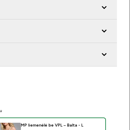
tu
MP liemenėlė be VPL – Balta - L