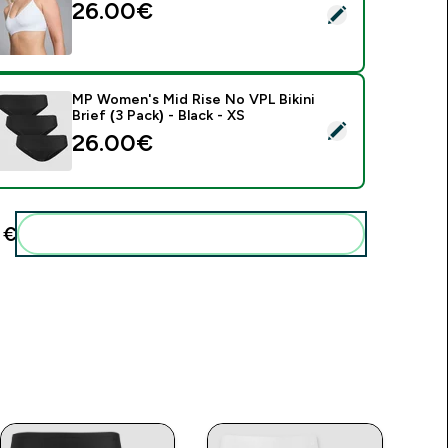
26.00€‎
asirinkti šį produktą - MP liemenėlė be VPL – Balta - L
MP Women's Mid Rise No VPL Bikini
Brief (3 Pack) - Black - XS
asirinkti šį produktą - MP Women's Mid Rise No VPL Bikini Brief 
26.00€‎
€‎
Pridėti šiuos produktus prie savo rutinos