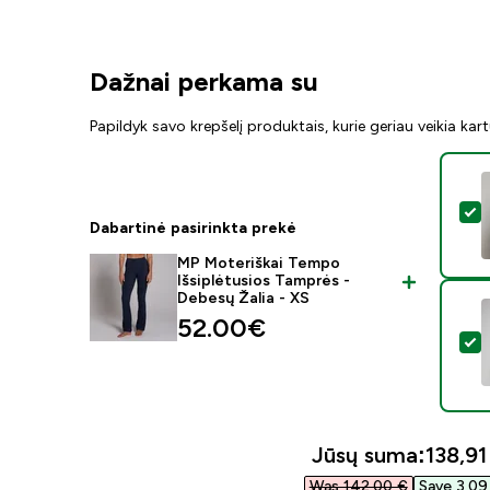
Dažnai perkama su
Papildyk savo krepšelį produktais, kurie geriau veikia kar
P
Dabartinė pasirinkta prekė
MP Moteriškai Tempo
Išsiplėtusios Tamprės -
Debesų Žalia - XS
52.00€‎
P
Jūsų suma:
138,91 
Was 142,00 €‎
Save 3,09 