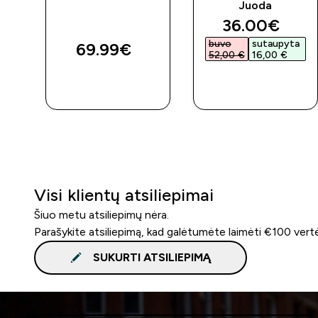
Juoda
discounted 
36.00€‎
buvo
sutaupyta
69.99€‎
52,00 €‎
16,00 €‎
GREITAS
GREITAS
PIRKIMAS
PIRKIMAS
Visi klientų atsiliepimai
Šiuo metu atsiliepimų nėra.
Parašykite atsiliepimą, kad galėtumėte laimėti €100 vert
SUKURTI ATSILIEPIMĄ