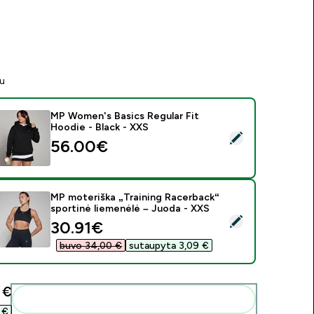
tu
MP Women's Basics Regular Fit
Hoodie - Black - XXS
asirinkti šį produktą - MP Women's Basics Regular Fit Hoodie -
56.00€‎
MP moteriška „Training Racerback“
sportinė liemenėlė – Juoda - XXS
asirinkti šį produktą - MP moteriška „Training Racerback“ sport
discounted price
30.91€‎
buvo 34,00 €‎
sutaupyta 3,09 €‎
€‎
Pridėti šiuos produktus prie savo rutinos
€‎