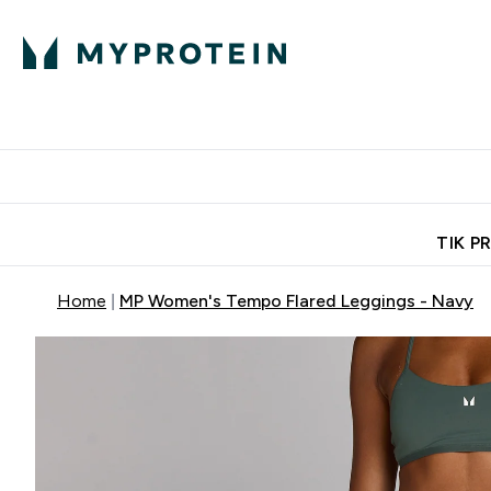
Ekspertų patarimai
Baltymai
Enter Ekspertų 
Ent
⌄
⌄
Nemokamas pristatymas, iš
TIK P
Home
MP Women's Tempo Flared Leggings - Navy