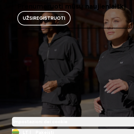
Prenumeruoti mūsų naujienlaiškį
UŽSIREGISTRUOTI
Impostazioni dei cookie
LT |
Pakeisti