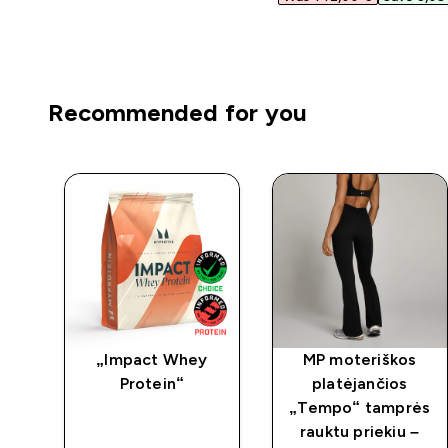
Recommended for you
s
„Impact Whey
MP moteriškos
Protein“
platėjančios
s –
„Tempo“ tamprės
rauktu priekiu –