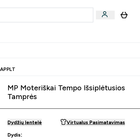
& užkandžiai
Veganiški produktai
nu
Enter Batonėliai, gėrimai & užkandžiai submenu
Enter Veganiški produktai s
⌄
⌄
0€ kredito?
Pagalbos Centras
 APPLT
MP Moteriškai Tempo Išsiplėtusios
Tamprės
Dydžių lentelė
Virtualus Pasimatavimas
Dydis: