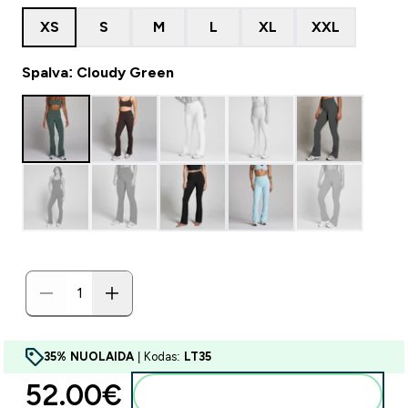
XS
S
M
L
XL
XXL
Spalva: Cloudy Green
35% NUOLAIDA
| Kodas:
LT35
52.00€‎
Į krepšelį