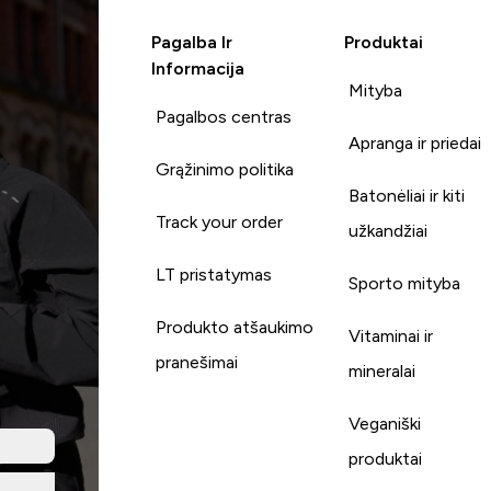
Pagalba Ir
Produktai
Informacija
Mityba
Pagalbos centras
Apranga ir priedai
Grąžinimo politika
Batonėliai ir kiti
Track your order
užkandžiai
LT pristatymas
Sporto mityba
Produkto atšaukimo
Vitaminai ir
pranešimai
mineralai
Veganiški
produktai