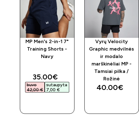
MP Men's 2-in-1 7"
Vyrų Velocity
 -
Training Shorts -
Graphic medvilnės
 /
Navy
ir modalo
marškinėliai MP -
Tamsiai pilka /
discounted price
35.00€‎
Rožinė
buvo
sutaupyta
40.00€‎
42,00 €‎
7,00 €‎
GREITAS
GREITAS
PIRKIMAS
PIRKIMAS