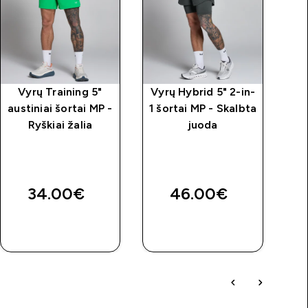
Vyrų Training 5"
Vyrų Hybrid 5" 2-in-
M
austiniai šortai MP -
1 šortai MP - Skalbta
Ryškiai žalia
juoda
34.00€‎
46.00€‎
GREITAS
GREITAS
PIRKIMAS
PIRKIMAS