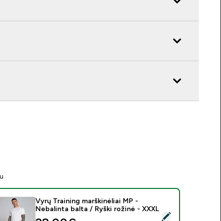
tu
Vyrų Training marškinėliai MP -
Nebalinta balta / Ryški rožinė - XXXL
asirinkti šį produktą - Vyrų Training marškinėliai MP - Nebalinta 