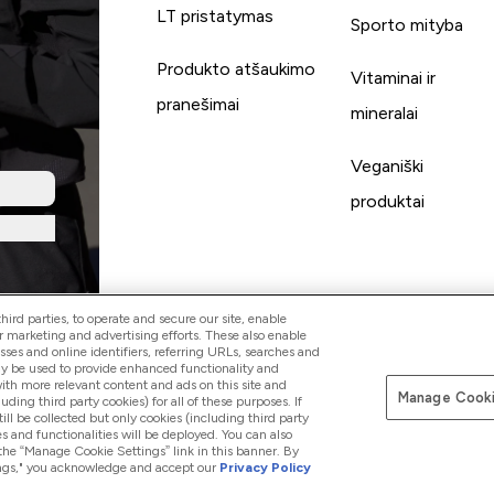
LT pristatymas
Sporto mityba
Produkto atšaukimo
Vitaminai ir
pranešimai
mineralai
Veganiški
produktai
ird parties, to operate and secure our site, enable
r marketing and advertising efforts. These also enable
esses and online identifiers, referring URLs, searches and
ay be used to provide enhanced functionality and
th more relevant content and ads on this site and
Manage Cooki
Mokėkite su
luding third party cookies) for all of these purposes. If
ll be collected but only cookies (including third party
s and functionalities will be deployed. You can also
 the “Manage Cookie Settings” link in this banner. By
ttings," you acknowledge and accept our
Privacy Policy