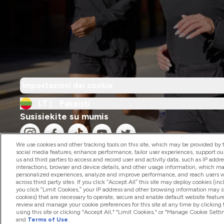
Impostazioni dei cookie
LT |
Pakeisti
Susisiekite su mumis
We use cookies and other tracking tools on this site, which may be provided by th
social media features, enhance performance, tailor user experiences, support ou
us and third parties to access and record user and activity data, such as IP addr
interactions, browser and device details, and other usage information, which m
personalized experiences, analyze and improve performance, and reach users wi
2026 The Hut.com Ltd
across third party sites. If you click “Accept All” this site may deploy cookies (inc
you click “Limit Cookies,” your IP address and other browsing information may sti
cookies) that are necessary to operate, secure and enable default website feature
review and manage your cookie preferences for this site at any time by clicking
using this site or clicking "Accept All," "Limit Cookies," or "Manage Cookie Se
and
Terms of Use
.