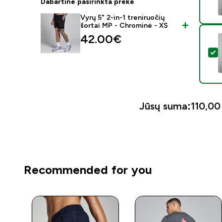
Dabartinė pasirinkta prekė
Vyrų 5" 2-in-1 treniruočių
šortai MP - Chrominė - XS
42.00€‎
P
Jūsų suma:
110,00 
Recommended for you