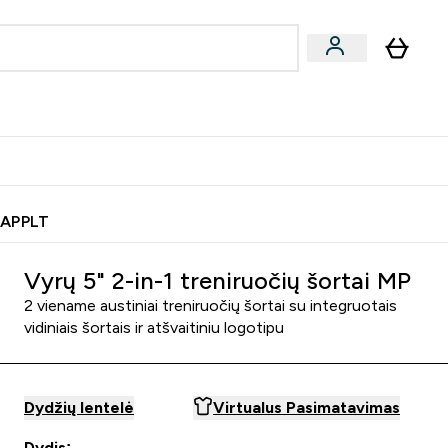
& užkandžiai
Veganiški produktai
nu
Enter Batonėliai, gėrimai & užkandžiai submenu
Enter Veganiški produktai s
⌄
⌄
0€ kredito?
Pagalbos Centras
 APPLT
Vyrų 5" 2-in-1 treniruočių šortai MP
2 viename austiniai treniruočių šortai su integruotais
vidiniais šortais ir atšvaitiniu logotipu
Dydžių lentelė
Virtualus Pasimatavimas
Dydis: