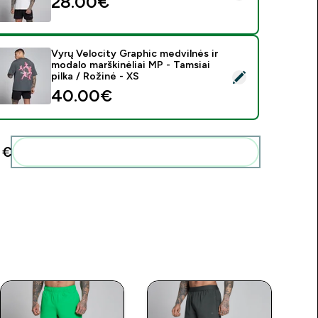
28.00€‎
Vyrų Velocity Graphic medvilnės ir
modalo marškinėliai MP - Tamsiai
asirinkti šį produktą - Vyrų Velocity Graphic medvilnės ir modalo
pilka / Rožinė - XS
40.00€‎
€‎
Pridėti šiuos produktus prie savo rutinos