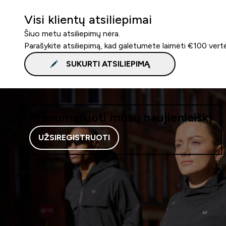
Visi klientų atsiliepimai
Šiuo metu atsiliepimų nėra.
Parašykite atsiliepimą, kad galėtumėte laimėti €100 vert
SUKURTI ATSILIEPIMĄ
Prenumeruoti mūsų naujienlaiškį
UŽSIREGISTRUOTI