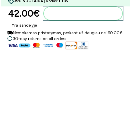
35% NUOLAIDA
| Kodas:
LT35
42.00€‎
Į krepšelį
Yra sandėlyje
Nemokamas pristatymas, perkant už daugiau nei 60.00€
30-day returns on all orders