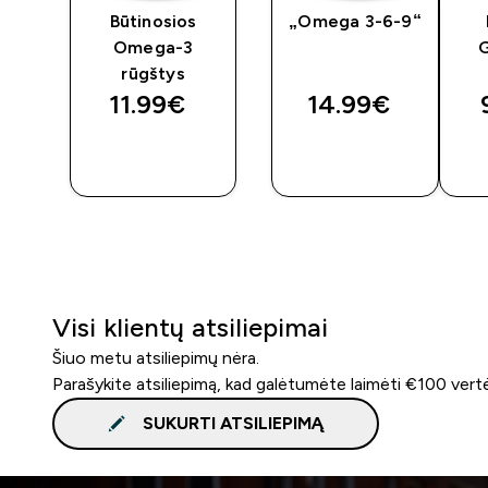
ey
Būtinosios
„Omega 3-6-9“
Omega-3
G
rūgštys
11.99€‎
14.99€‎
GREITAS
GREITAS
PIRKIMAS
PIRKIMAS
Visi klientų atsiliepimai
Šiuo metu atsiliepimų nėra.
Parašykite atsiliepimą, kad galėtumėte laimėti €100 vert
SUKURTI ATSILIEPIMĄ