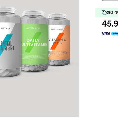
35% N
45.9