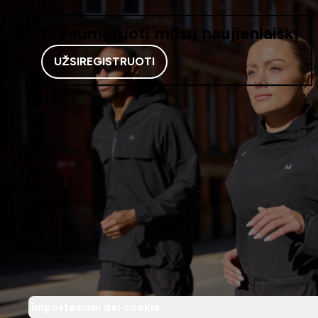
Prenumeruoti mūsų naujienlaiškį
UŽSIREGISTRUOTI
Impostazioni dei cookie