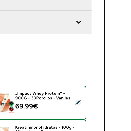
„Impact Whey Protein“ -
900G - 30Porcijos - Vanilės
rinkti šį produktą - „Impact Whey Protein“ - 900G - 30Porcijos 
69.99€‎
Kreatinmonohidratas - 100g -