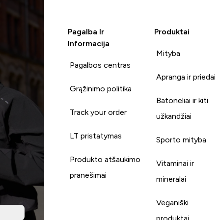
Pagalba Ir
Produktai
Informacija
Mityba
Pagalbos centras
Apranga ir priedai
Grąžinimo politika
Batonėliai ir kiti
Track your order
užkandžiai
LT pristatymas
Sporto mityba
Produkto atšaukimo
Vitaminai ir
pranešimai
mineralai
Veganiški
produktai