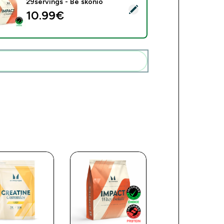
29servings - Be skonio
rinkti šį produktą - Kreatinmonohidratas - 100g - 29servings - 
10.99€‎
Pridėti šiuos produktus prie savo rutinos