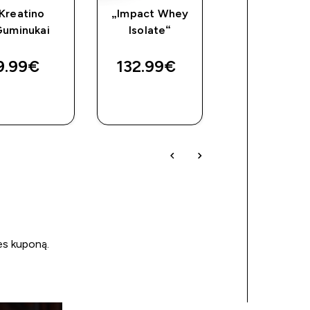
Kreatino
„Impact Whey
Vitamino D3 ir
uminukai
Isolate“
kapsulės
9.99€‎
132.99€‎
7.99€‎
GREITAS
GREITAS
GREITAS
PIRKIMAS
PIRKIMAS
PIRKIMAS
ės kuponą.