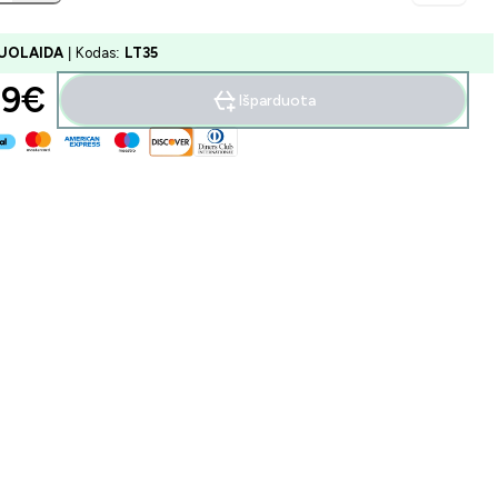
UOLAIDA
| Kodas:
LT35
9€‎
Išparduota