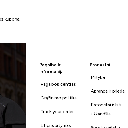
ės kuponą.
Pagalba Ir
Produktai
Informacija
Mityba
Pagalbos centras
Apranga ir priedai
Grąžinimo politika
Batonėliai ir kiti
Track your order
užkandžiai
LT pristatymas
Sporto mityba