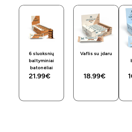
6 sluoksnių
Vaflis su įdaru
baltyminiai
batonėliai
21.99€‎
18.99€‎
1
GREITAS
GREITAS
PIRKIMAS
PIRKIMAS