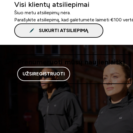
Visi klientų atsiliepimai
Šiuo metu atsiliepimų nėra.
Parašykite atsiliepimą, kad galėtumėte laimėti €100 vert
SUKURTI ATSILIEPIMĄ
Prenumeruoti mūsų naujienlaiškį
UŽSIREGISTRUOTI