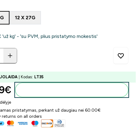
7G
12 X 27G
 'už kg' - 'su PVM, plius pristatymo mokestis'
UOLAIDA
| Kodas:
LT35
9€‎
Į krepšelį
dėlyje
mas pristatymas, perkant už daugiau nei 60.00€
 returns on all orders