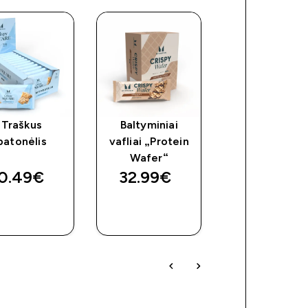
Traškus
Baltyminiai
„Lean Layere
batonėlis
vafliai „Protein
batonėlis
Wafer“
0.49€‎
32.99€‎
9.99€‎
GREITAS
GREITAS
GREITAS
PIRKIMAS
PIRKIMAS
PIRKIMAS