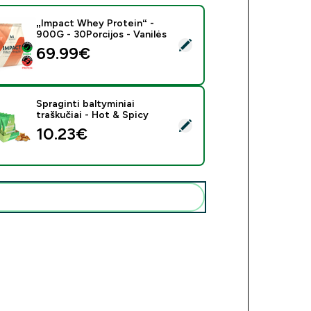
„Impact Whey Protein“ -
900G - 30Porcijos - Vanilės
rinkti šį produktą - „Impact Whey Protein“ - 900G - 30Porcijos 
69.99€‎
Spraginti baltyminiai
traškučiai - Hot & Spicy
rinkti šį produktą - Spraginti baltyminiai traškučiai - Hot & Spicy
10.23€‎
Pridėti šiuos produktus prie savo rutinos