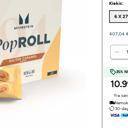
Kiekis:
6 X 2
407,04 €‎
35% N
10.9
Yra san
Nemoka
30-day