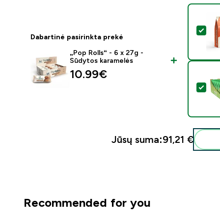
Pasi
Dabartinė pasirinkta prekė
„Pop Rolls“ - 6 x 27g -
Sūdytos karamelės
10.99€‎
Pasi
Jūsų suma:
91,21 €‎
Recommended for you