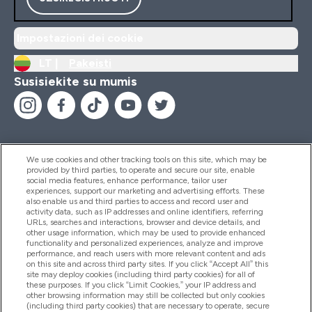
Impostazioni dei cookie
LT |
Pakeisti
Susisiekite su mumis
We use cookies and other tracking tools on this site, which may be
provided by third parties, to operate and secure our site, enable
Pagalba Ir Informacija
social media features, enhance performance, tailor user
experiences, support our marketing and advertising efforts. These
also enable us and third parties to access and record user and
activity data, such as IP addresses and online identifiers, referring
Produktai
URLs, searches and interactions, browser and device details, and
other usage information, which may be used to provide enhanced
functionality and personalized experiences, analyze and improve
performance, and reach users with more relevant content and ads
on this site and across third party sites. If you click “Accept All” this
Informacija Apie Kompaniją
site may deploy cookies (including third party cookies) for all of
these purposes. If you click “Limit Cookies,” your IP address and
other browsing information may still be collected but only cookies
(including third party cookies) that are necessary to operate, secure