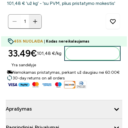
101,48 €‎ 'už kg' - 'su PVM, plius pristatymo mokestis'
45% NUOLAIDA
|
Kodas nereikalaujamas
33.49€‎
101,48 €‎/kg
Į krepšelį
Yra sandėlyje
Nemokamas pristatymas, perkant už daugiau nei 60.00€
30-day returns on all orders
Aprašymas
Pagrindiniai Privalumai