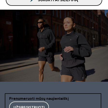
Prenumeruoti mūsų naujienlaiškį
UŽSIREGISTRUOTI