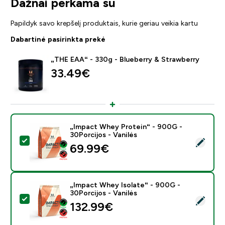
Dažnai perkama su
Papildyk savo krepšelį produktais, kurie geriau veikia kartu
Dabartinė pasirinkta prekė
„THE EAA“ - 330g - Blueberry & Strawberry
33.49€‎
„Impact Whey Protein“ - 900G -
30Porcijos - Vanilės
Pasirinkti šį produktą - „Impact Whey Protein“ - 900G 
69.99€‎
„Impact Whey Isolate“ - 900G -
30Porcijos - Vanilės
Pasirinkti šį produktą - „Impact Whey Isolate“ - 900G -
132.99€‎