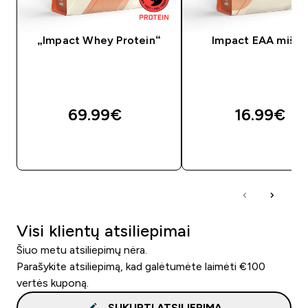
„Impact Whey Protein“
Impact EAA mišin
69.99€‎
16.99€‎
GREITAS PIRKIMAS
GREITAS PIRKIM
Visi klientų atsiliepimai
Šiuo metu atsiliepimų nėra.
Parašykite atsiliepimą, kad galėtumėte laimėti €100
vertės kuponą.
SUKURTI ATSILIEPIMĄ