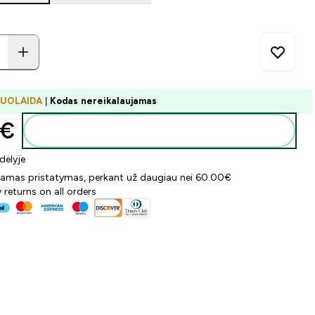
NUOLAIDA
|
Kodas nereikalaujamas
€‎
Į krepšelį
dėlyje
mas pristatymas, perkant už daugiau nei 60.00€
 returns on all orders