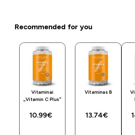
Recommended for you
nis
Vitaminai
Vitaminas B
V
„Vitamin C Plus“
10.99€‎
13.74€‎
1
GREITAS
GREITAS
PIRKIMAS
PIRKIMAS