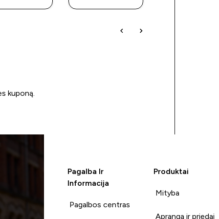
ės kuponą.
Pagalba Ir
Produktai
Informacija
Mityba
Pagalbos centras
Apranga ir priedai