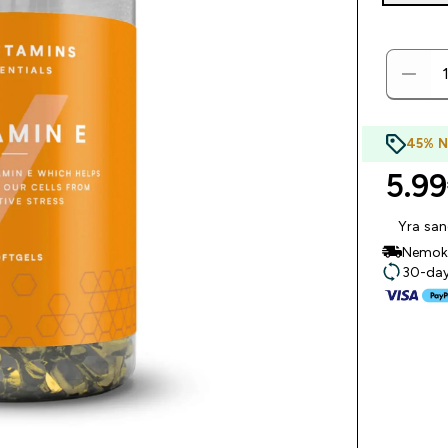
45% 
5.99
Yra san
Nemoka
30-day