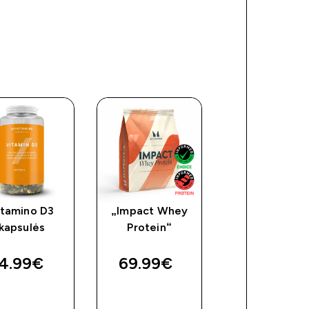
itamino D3
„Impact Whey
Cinkas
kapsulės
Protein“
4.99€‎
69.99€‎
8.99€‎
GREITAS
GREITAS
GREITAS
PIRKIMAS
PIRKIMAS
PIRKIMAS