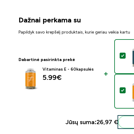
Dažnai perkama su
Papildyk savo krepšelį produktais, kurie geriau veikia kartu
Pasi
Dabartinė pasirinkta prekė
Vitaminas E - 60kapsulės
5.99€‎
Pasi
Jūsų suma:
26,97 €‎