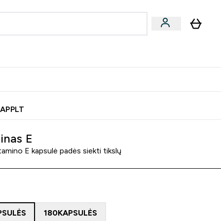
& užkandžiai
Veganiški produktai
nu
Enter Batonėliai, gėrimai & užkandžiai submenu
Enter Veganiški produktai s
⌄
⌄
0€ kredito?
Pagalbos Centras
 APPLT
inas E
tamino E kapsulė padės siekti tikslų
PSULĖS
180KAPSULĖS