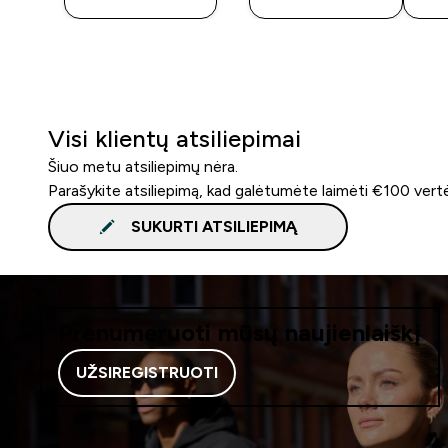
Visi klientų atsiliepimai
Šiuo metu atsiliepimų nėra.
Parašykite atsiliepimą, kad galėtumėte laimėti €100 vert
SUKURTI ATSILIEPIMĄ
Prenumeruoti mūsų naujienlaiškį
UŽSIREGISTRUOTI