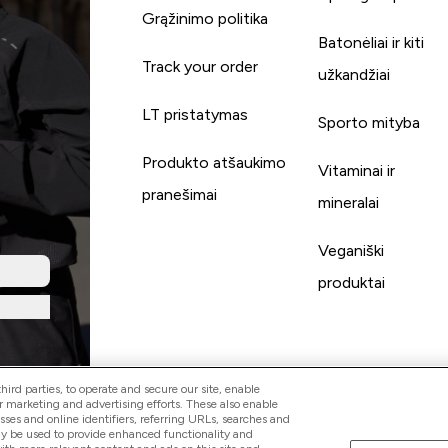
Grąžinimo politika
Batonėliai ir kiti
Track your order
užkandžiai
LT pristatymas
Sporto mityba
Produkto atšaukimo
Vitaminai ir
pranešimai
mineralai
Veganiški
produktai
ird parties, to operate and secure our site, enable
r marketing and advertising efforts. These also enable
esses and online identifiers, referring URLs, searches and
ay be used to provide enhanced functionality and