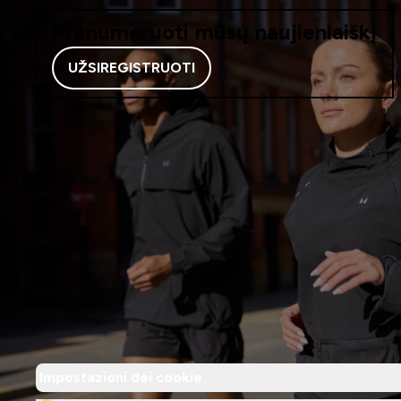
Prenumeruoti mūsų naujienlaiškį
UŽSIREGISTRUOTI
Impostazioni dei cookie