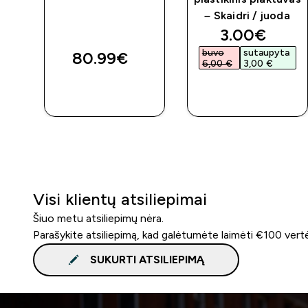
– Skaidri / juoda
discounted 
3.00€‎
buvo
sutaupyta
80.99€‎
6,00 €‎
3,00 €‎
GREITAS
GREITAS
PIRKIMAS
PIRKIMAS
Visi klientų atsiliepimai
Šiuo metu atsiliepimų nėra.
Parašykite atsiliepimą, kad galėtumėte laimėti €100 vert
SUKURTI ATSILIEPIMĄ