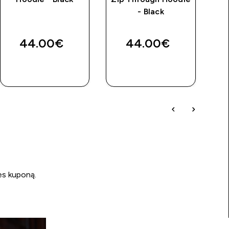
- Black
price
44.00€‎
44.00€‎
GREITAS
GREITAS
PIRKIMAS
PIRKIMAS
ės kuponą.