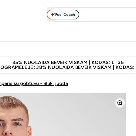
Fuel Coach
Maisto papildai
Apranga
Vitaminai
Batonėliai, gėrimai 
patarimai submenu
er Baltymai submenu
Enter Maisto papildai submenu
Enter Apranga submenu
Enter Vitaminai subme
⌄
⌄
⌄
leidus 60€
Papildų kokybė
Atsisiųskite programėlę
Norite 1
35% NUOLAIDA BEVEIK VISKAM | KODAS: LT35
ROGRAMĖLĖJE: 38% NUOLAIDA BEVEIK VISKAM | KODAS:
mperis su gobtuvu - Bluki juoda