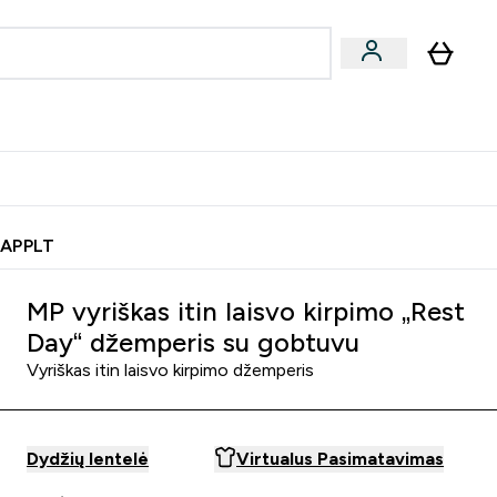
& užkandžiai
Veganiški produktai
nu
Enter Batonėliai, gėrimai & užkandžiai submenu
Enter Veganiški produktai s
⌄
⌄
0€ kredito?
Pagalbos Centras
 APPLT
MP vyriškas itin laisvo kirpimo „Rest
Day“ džemperis su gobtuvu
Vyriškas itin laisvo kirpimo džemperis
Dydžių lentelė
Virtualus Pasimatavimas