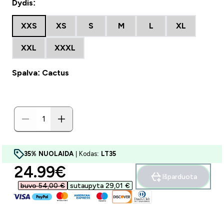
Dydis:
XXS
XS
S
M
L
XL
XXL
XXXL
Spalva: Cactus
35% NUOLAIDA
| Kodas:
LT35
discounted price
24.99€‎
Išparduota
buvo 54,00 €‎
sutaupyta 29,01 €‎