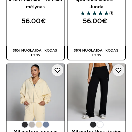
mėlynas
Juoda
(1)
5 out of 5 stars
56.00€‎
56.00€‎
GREITAS
GREITAS
PIRKIMAS
PIRKIMAS
35% NUOLAIDA
| KODAS:
35% NUOLAIDA
| KODAS:
LT35
LT35
MP moterų lengvas
MP moteriškos tiesios