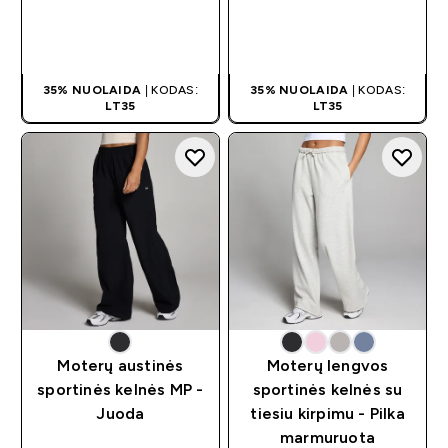
GREITAS
GREITAS
PIRKIMAS
PIRKIMAS
35% NUOLAIDA
| KODAS:
35% NUOLAIDA
| KODAS:
LT35
LT35
Moterų austinės
Moterų lengvos
sportinės kelnės MP -
sportinės kelnės su
Juoda
tiesiu kirpimu - Pilka
marmuruota