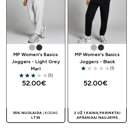
MP Women's Basics
MP Women's Basics
Joggers - Light Grey
Joggers - Black
(1)
Marl
1 out of 5 stars
(5)
3 out of 5 stars
52.00€‎
52.00€‎
GREITAS
GREITAS
PIRKIMAS
PIRKIMAS
35% NUOLAIDA
| KODAS:
2 UŽ 1 KAINĄ PARINKTAI
LT35
APRANGAI NAUJIEMS
KLIENTAMS! PRISITAIKO
AUTOMATIŠKAI