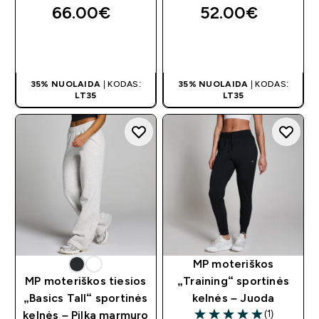
66.00€‎
52.00€‎
GREITAS
GREITAS
PIRKIMAS
PIRKIMAS
35% NUOLAIDA
| KODAS:
35% NUOLAIDA
| KODAS:
LT35
LT35
MP moteriškos
MP moteriškos tiesios
„Training“ sportinės
„Basics Tall“ sportinės
kelnės – Juoda
(1)
kelnės – Pilka marmuro