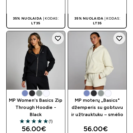
GREITAS
GREITAS
PIRKIMAS
PIRKIMAS
35% NUOLAIDA
| KODAS:
35% NUOLAIDA
| KODAS:
LT35
LT35
MP Women's Basics Zip
MP moterų „Basics"
Through Hoodie -
džemperis su gobtuvu
Black
ir užtrauktuku – smėlio
(1)
5 out of 5 stars
56.00€‎
56.00€‎