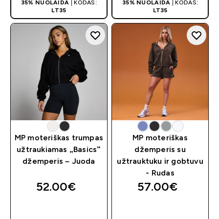
35% NUOLAIDA
| KODAS:
35% NUOLAIDA
| KODAS:
LT35
LT35
MP moteriškas trumpas
MP moteriškas
užtraukiamas „Basics“
džemperis su
džemperis – Juoda
užtrauktuku ir gobtuvu
- Rudas
52.00€‎
57.00€‎
GREITAS
GREITAS
PIRKIMAS
PIRKIMAS