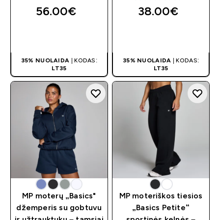
5 out of 5 stars
56.00€‎
38.00€‎
GREITAS
GREITAS
PIRKIMAS
PIRKIMAS
35% NUOLAIDA
| KODAS:
35% NUOLAIDA
| KODAS:
LT35
LT35
MP moterų „Basics"
MP moteriškos tiesios
džemperis su gobtuvu
„Basics Petite“
ir užtrauktuku – tamsiai
sportinės kelnės –