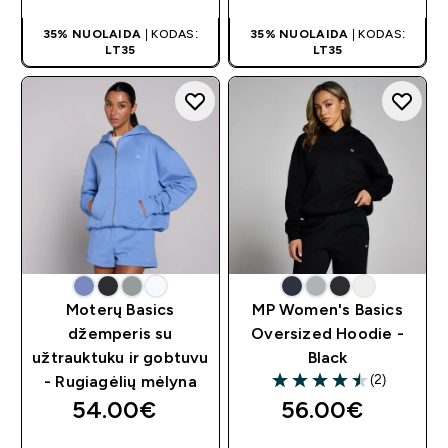
35% NUOLAIDA
| KODAS:
35% NUOLAIDA
| KODAS:
LT35
LT35
Moterų Basics
MP Women's Basics
džemperis su
Oversized Hoodie -
užtrauktuku ir gobtuvu
Black
(2)
- Rugiagėlių mėlyna
4.5 out of 5 stars
54.00€‎
56.00€‎