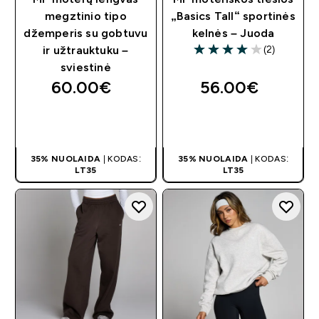
megztinio tipo
„Basics Tall“ sportinės
džemperis su gobtuvu
kelnės – Juoda
(2)
ir užtrauktuku –
4 out of 5 stars
sviestinė
60.00€‎
56.00€‎
GREITAS
GREITAS
PIRKIMAS
PIRKIMAS
35% NUOLAIDA
| KODAS:
35% NUOLAIDA
| KODAS:
LT35
LT35