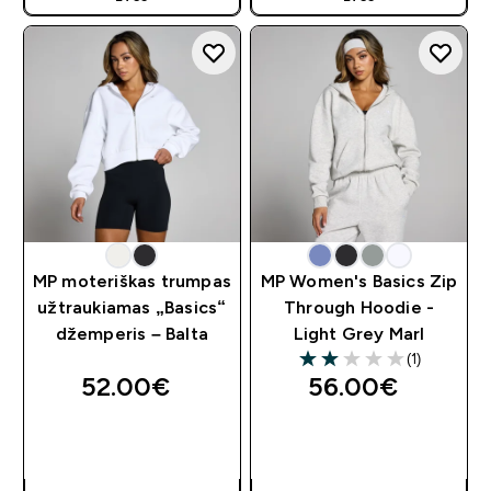
MP moteriškas trumpas
MP Women's Basics Zip
užtraukiamas „Basics“
Through Hoodie -
džemperis – Balta
Light Grey Marl
(1)
2 out of 5 stars
52.00€‎
56.00€‎
GREITAS
GREITAS
PIRKIMAS
PIRKIMAS