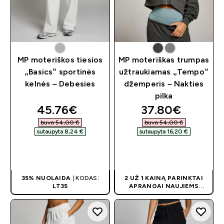
MP moteriškos tiesios
MP moteriškas trumpas
„Basics“ sportinės
užtraukiamas „Tempo“
kelnės – Debesies
džemperis – Nakties
pilka
discounted price
discounted pri
45.76€‎
37.80€‎
buvo 54,00 €‎
buvo 54,00 €‎
sutaupyta 8,24 €‎
sutaupyta 16,20 €‎
GREITAS
GREITAS
PIRKIMAS
PIRKIMAS
35% NUOLAIDA
| KODAS:
2 UŽ 1 KAINĄ PARINKTAI
LT35
APRANGAI NAUJIEMS
KLIENTAMS! PRISITAIKO
AUTOMATIŠKAI