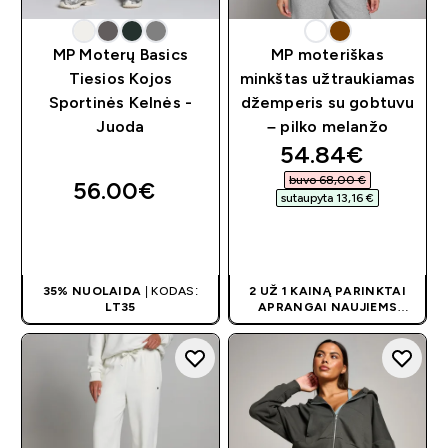
MP Moterų Basics
MP moteriškas
Tiesios Kojos
minkštas užtraukiamas
Sportinės Kelnės -
džemperis su gobtuvu
Juoda
– pilko melanžo
discounted pri
54.84€‎
buvo 68,00 €‎
56.00€‎
sutaupyta 13,16 €‎
GREITAS
GREITAS
PIRKIMAS
PIRKIMAS
35% NUOLAIDA
| KODAS:
2 UŽ 1 KAINĄ PARINKTAI
LT35
APRANGAI NAUJIEMS
KLIENTAMS! PRISITAIKO
AUTOMATIŠKAI