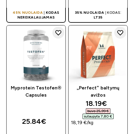
45% NUOLAIDA
|
KODAS
35% NUOLAIDA
| KODAS:
NEREIKALAUJAMAS
LT35
Myprotein Testofen®
„Perfect“ baltymų
Capsules
avižos
discounted pri
18.19€‎
buvo 25,99 €‎
sutaupyta 7,80 €‎
25.84€‎
18,19 €‎/kg
GREITAS
GREITAS