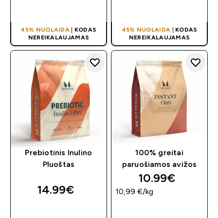
GREITAS
GREITAS
PIRKIMAS
PIRKIMAS
45% NUOLAIDA
|
KODAS
45% NUOLAIDA
|
KODAS
NEREIKALAUJAMAS
NEREIKALAUJAMAS
Prebiotinis Inulino
100% greitai
Pluoštas
paruošiamos avižos
10.99€‎
14.99€‎
10,99 €‎/kg
GREITAS
GREITAS
PIRKIMAS
PIRKIMAS