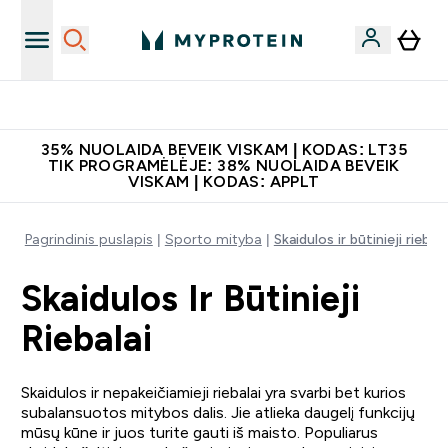
Papildų kokybė
35% NUOLAIDA BEVEIK VISKAM | KODAS: LT35
TIK PROGRAMĖLĖJE: 38% NUOLAIDA BEVEIK
VISKAM | KODAS: APPLT
Pagrindinis puslapis
Sporto mityba
Skaidulos ir būtinieji riebala
Skaidulos Ir Būtinieji
Riebalai
Skaidulos ir nepakeičiamieji riebalai yra svarbi bet kurios
subalansuotos mitybos dalis. Jie atlieka daugelį funkcijų
mūsų kūne ir juos turite gauti iš maisto. Populiarus