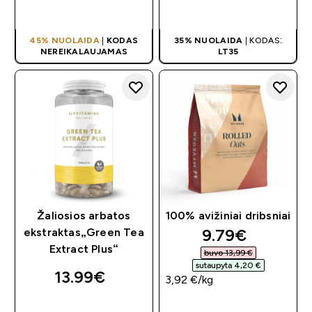
PIRKIMAS
PIRKIMAS
45% NUOLAIDA
|
KODAS
35% NUOLAIDA
| KODAS:
NEREIKALAUJAMAS
LT35
Žaliosios arbatos
100% avižiniai dribsniai
discounted pr
9.79€‎
ekstraktas„Green Tea
Extract Plus“
buvo 13,99 €‎
sutaupyta 4,20 €‎
13.99€‎
3,92 €‎/kg
GREITAS
GREITAS