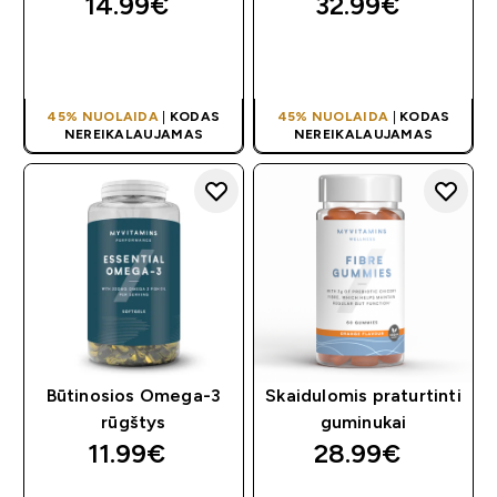
14.99€‎
32.99€‎
GREITAS
GREITAS
PIRKIMAS
PIRKIMAS
45% NUOLAIDA
|
KODAS
45% NUOLAIDA
|
KODAS
NEREIKALAUJAMAS
NEREIKALAUJAMAS
Būtinosios Omega-3
Skaidulomis praturtinti
rūgštys
guminukai
11.99€‎
28.99€‎