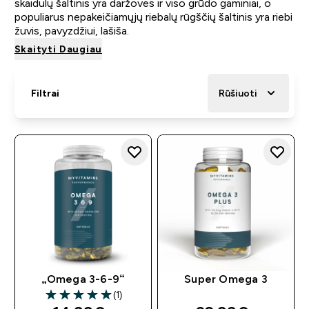
skaidulų šaltinis yra daržovės ir viso grūdo gaminiai, o
populiarus nepakeičiamųjų riebalų rūgščių šaltinis yra riebi
žuvis, pavyzdžiui, lašiša.
Skaityti Daugiau
Filtrai
Rūšiuoti
„Omega 3-6-9“
Super Omega 3
(1)
5 out of 5 stars