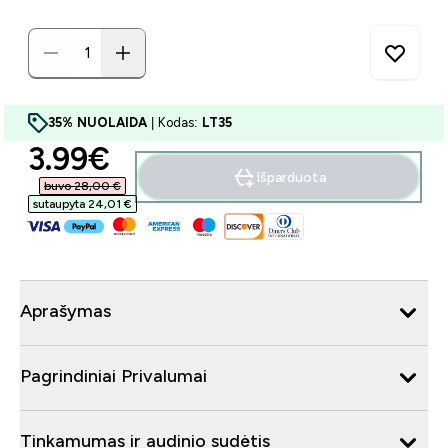
35% NUOLAIDA
| Kodas:
LT35
discounted price
3.99€‎
Išparduota
buvo 28,00 €‎
sutaupyta 24,01 €‎
Aprašymas
Pagrindiniai Privalumai
Tinkamumas ir audinio sudėtis