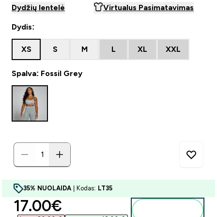
Dydžių lentelė
Virtualus Pasimatavimas
Dydis:
XS
S
M
L
XL
XXL
Spalva: Fossil Grey
35% NUOLAIDA
| Kodas:
LT35
discounted price
17.00€‎
Į krepšelį