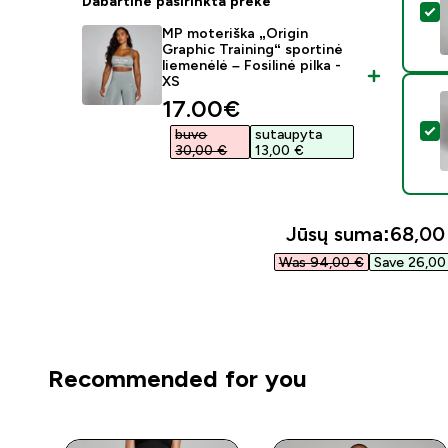
Dabartinė pasirinkta prekė
P
MP moteriška „Origin
Graphic Training“ sportinė
liemenėlė – Fosilinė pilka -
XS
discounted price
17.00€‎
P
buvo
sutaupyta
30,00 €‎
13,00 €‎
Jūsų suma:
68,00 
Was 94,00 €‎
Save 26,00 
Recommended for you