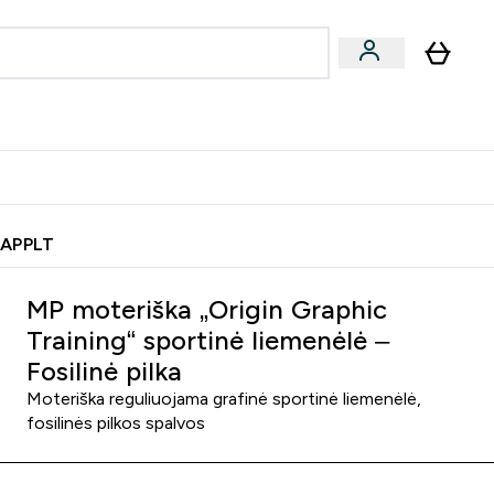
& užkandžiai
Veganiški produktai
nu
Enter Batonėliai, gėrimai & užkandžiai submenu
Enter Veganiški produktai s
⌄
⌄
0€ kredito?
Pagalbos Centras
 APPLT
MP moteriška „Origin Graphic
Training“ sportinė liemenėlė –
Fosilinė pilka
Moteriška reguliuojama grafinė sportinė liemenėlė,
fosilinės pilkos spalvos