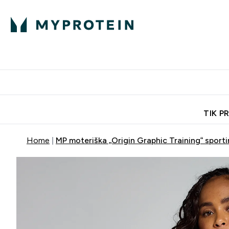
Ekspertų patarimai
Baltymai
Enter Ekspertų 
Ent
⌄
⌄
Nemokamas pristatymas, iš
TIK P
Home
MP moteriška „Origin Graphic Training“ sportin