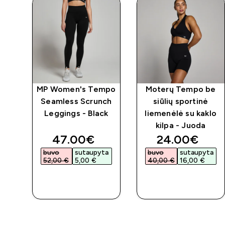
ic
MP Women's Tempo
Moterų Tempo be
Seamless Scrunch
siūlių sportinė
Leggings - Black
liemenėlė su kaklo
kilpa - Juoda
ed price
discounted price
discounted 
47.00€‎
24.00€‎
ta
buvo
sutaupyta
buvo
sutaupyta
52,00 €‎
5,00 €‎
40,00 €‎
16,00 €‎
GREITAS
GREITAS
PIRKIMAS
PIRKIMAS