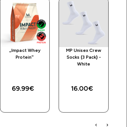
„Impact Whey
MP Unisex Crew
MP
Protein“
Socks (3 Pack) -
S
White
price
b
69.99€‎
16.00€‎
3
GREITAS
GREITAS
PIRKIMAS
PIRKIMAS