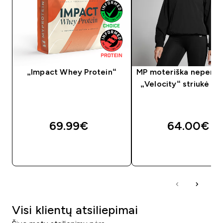
„Impact Whey Protein“
MP moteriška neperp
„Velocity“ striukė – 
69.99€‎
64.00€‎
GREITAS PIRKIMAS
GREITAS PIRKIM
Visi klientų atsiliepimai