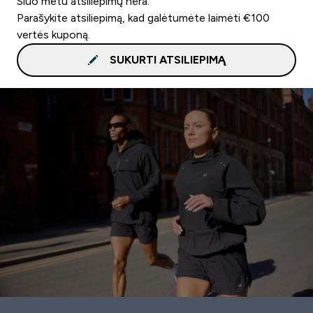
Šiuo metu atsiliepimų nėra.
Parašykite atsiliepimą, kad galėtumėte laimėti €100
vertės kuponą.
SUKURTI ATSILIEPIMĄ