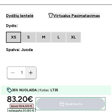
Dydžių lentelė
Virtualus Pasimatavimas
Dydis:
XS
S
M
L
XL
Spalva: Juoda
35% NUOLAIDA
| Kodas:
LT35
discounted price
83.20€‎
Išparduota
buvo 104,00 €‎
sutaupyta 20,80 €‎