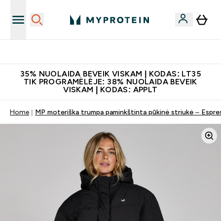
Papildų kokybė
35% NUOLAIDA BEVEIK VISKAM | KODAS: LT35
TIK PROGRAMĖLĖJE: 38% NUOLAIDA BEVEIK
VISKAM | KODAS: APPLT
Home
MP moteriška trumpa paminkštinta pūkinė striukė – Espre