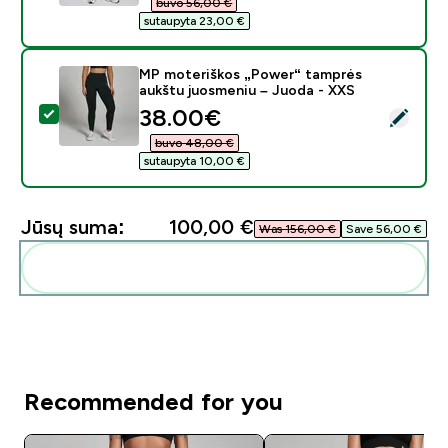
buvo 56,00 €‎
sutaupyta 23,00 €‎
MP moteriškos „Power“ tamprės
aukštu juosmeniu – Juoda - XXS
discounted price
38.00€‎
Pasirinkti šį produktą - MP moteriškos „Power“ tampr
buvo 48,00 €‎
sutaupyta 10,00 €‎
Jūsų suma:
100,00 €‎
Was 156,00 €‎
Save 56,00 €‎
Pridėti šiuos produktus prie savo rutinos
Recommended for you