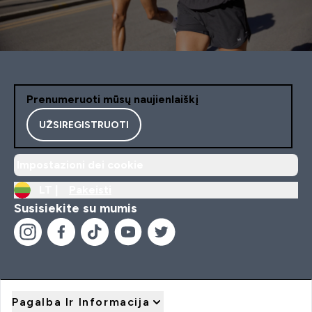
Prenumeruoti mūsų naujienlaiškį
UŽSIREGISTRUOTI
Impostazioni dei cookie
LT |
Pakeisti
Susisiekite su mumis
Pagalba Ir Informacija