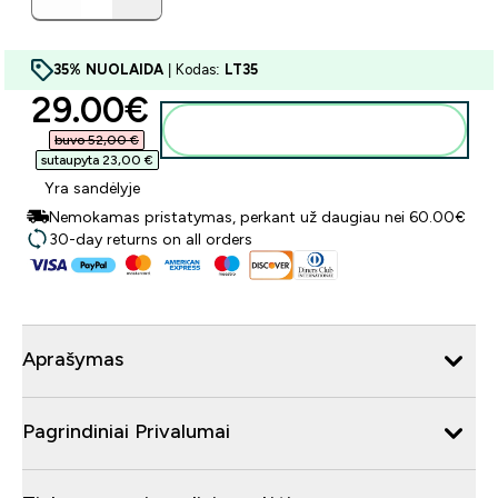
35% NUOLAIDA
| Kodas:
LT35
discounted price
29.00€‎
Į krepšelį
buvo 52,00 €‎
sutaupyta 23,00 €‎
Yra sandėlyje
Nemokamas pristatymas, perkant už daugiau nei 60.00€
30-day returns on all orders
Aprašymas
Pagrindiniai Privalumai