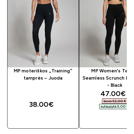
MP moteriškos „Training“
MP Women's Tem
tamprės – Juoda
Seamless Scrunch Le
- Black
discounte
47.00€‎
buvo 52,00 €‎
38.00€‎
sutaupyta 5,00 €‎
GREITAS PIRKIMAS
GREITAS PIRKIM