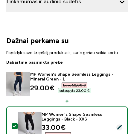
Tinkamumas ir audinio sudėtis
Dažnai perkama su
Papildyk savo krepšelį produktais, kurie geriau veikia kartu
Dabartinė pasirinkta prekė
MP Women's Shape Seamless Leggings -
Mineral Green - L
buvo 52,00 €‎
discounted price
29.00€‎
sutaupyta 23,00 €‎
MP Women's Shape Seamless
Leggings - Black - XXS
discounted price
33.00€‎
Pasirinkti šį produktą - MP Women's Shape Seamless L