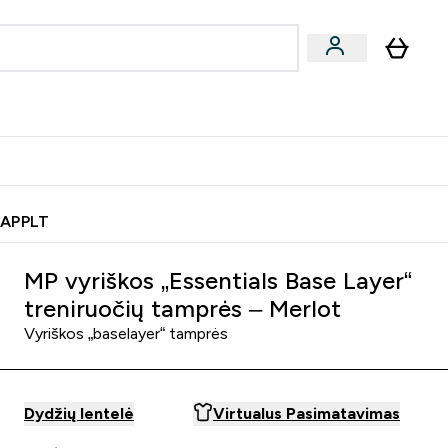
& užkandžiai
Veganiški produktai
nu
Enter Batonėliai, gėrimai & užkandžiai submenu
Enter Veganiški produktai s
⌄
⌄
0€ kredito?
Pagalbos Centras
 APPLT
MP vyriškos „Essentials Base Layer“
treniruočių tamprės – Merlot
Vyriškos „baselayer“ tamprės
Dydžių lentelė
Virtualus Pasimatavimas