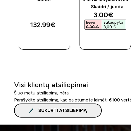
– Skaidri / juoda
discounted 
3.00€‎
buvo
sutaupyta
132.99€‎
6,00 €‎
3,00 €‎
GREITAS
GREITAS
PIRKIMAS
PIRKIMAS
Visi klientų atsiliepimai
Šiuo metu atsiliepimų nėra.
Parašykite atsiliepimą, kad galėtumėte laimėti €100 vert
SUKURTI ATSILIEPIMĄ