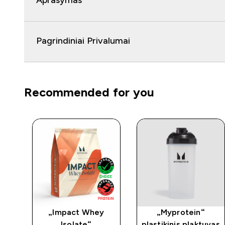
Aprašymas
Pagrindiniai Privalumai
Recommended for you
ate
„Impact Whey
„Myprotein“
Isolate“
plastikinis plaktuvas