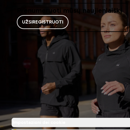
Prenumeruoti mūsų naujienlaiškį
UŽSIREGISTRUOTI
Impostazioni dei cookie