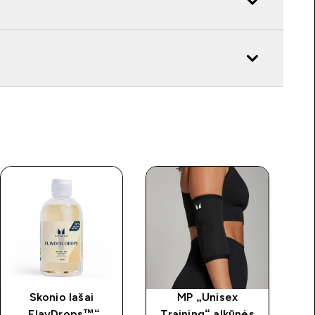
Skonio lašai
MP „Unisex
Kr
„FlavDrops™“
Training“ alkūnės