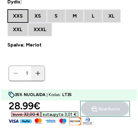
Dydis:
XXS
XS
S
M
L
XL
XXL
XXXL
Spalva: Merlot
35% NUOLAIDA
| Kodas:
LT35
discounted price
28.99€‎
Išparduota
buvo 32,00 €‎
sutaupyta 3,01 €‎