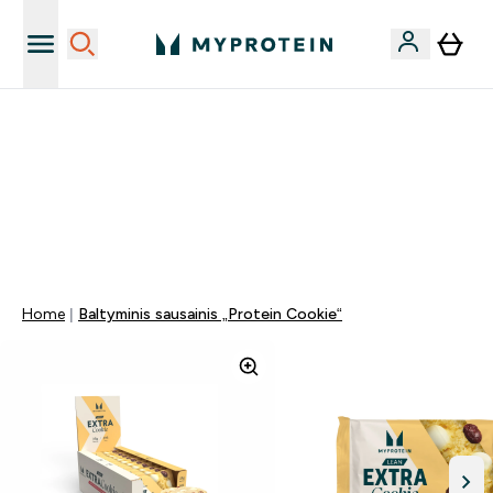
Papildų kokybė
NET 40% NUOLAIDA BEVEIK VISKAM | KODAS: LT40
PAPILDOMA 5% NUOLAIDA PERKANT UŽ DAUGIAU NEI
80€!
0 0
:
0 1
:
1 7
:
0 6
Days
Valandos
Minutės
Sekundės
Home
Baltyminis sausainis „Protein Cookie“