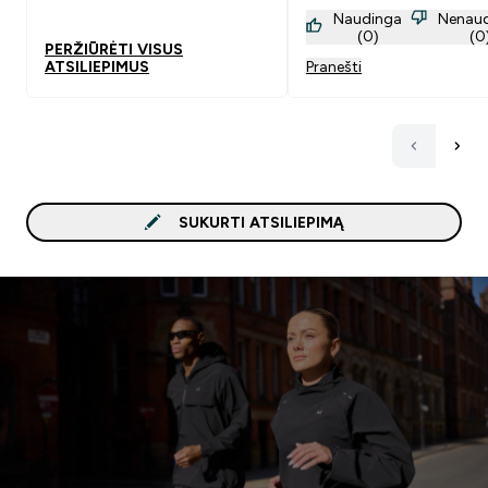
Naudinga
Nenau
(0)
(0
PERŽIŪRĖTI VISUS
ATSILIEPIMUS
Pranešti
SUKURTI ATSILIEPIMĄ