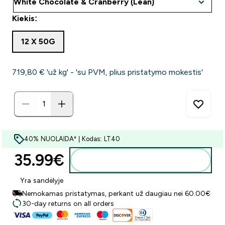
Kiekis:
12 X 50G
719,80 €‎ 'už kg' - 'su PVM, plius pristatymo mokestis'
40% NUOLAIDA* | Kodas: LT40
35.99€‎
Į krepšelį
Yra sandėlyje
Nemokamas pristatymas, perkant už daugiau nei 60.00€
30-day returns on all orders