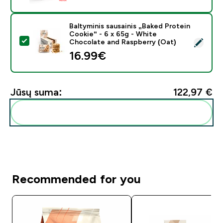
Baltyminis sausainis „Baked Protein
Cookie“ - 6 x 65g - White
Pasirinkti šį produktą - Baltyminis sausainis „Baked P
Chocolate and Raspberry (Oat)
16.99€‎
Jūsų suma:
122,97 €‎
Pridėti šiuos produktus prie savo rutinos
Recommended for you