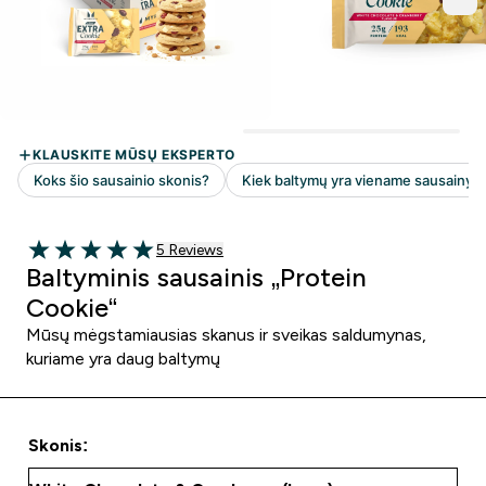
5 customer reviews
5 Reviews
5 out of 5 stars
Baltyminis sausainis „Protein
Cookie“
Mūsų mėgstamiausias skanus ir sveikas saldumynas,
kuriame yra daug baltymų
Skonis: