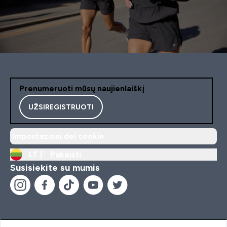
Prenumeruoti mūsų naujienlaiškį
UŽSIREGISTRUOTI
Impostazioni dei cookie
LT |
Pakeisti
Susisiekite su mumis