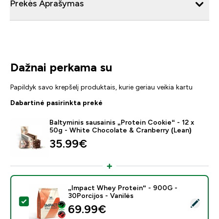
Prekės Aprašymas
Dažnai perkama su
Papildyk savo krepšelį produktais, kurie geriau veikia kartu
Dabartinė pasirinkta prekė
Baltyminis sausainis „Protein Cookie“ - 12 x
50g - White Chocolate & Cranberry (Lean)
35.99€‎
„Impact Whey Protein“ - 900G -
30Porcijos - Vanilės
Pasirinkti šį produktą - „Impact Whey Protein“ - 900G 
69.99€‎