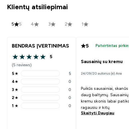
Klientų atsiliepimai
5
5
4
3
2
1
BENDRAS ĮVERTINIMAS
5
Patvirtintas pirki
5
5 out of 5 stars
Sausainių su kremu
(5 reviews)
5
★
5
24/09/20 autorius (ė) Ana
5 stars rating 5 reviews
4
★
0
4 stars rating 0 reviews
Puikūs sausainiai, skanūs 
3
★
0
3 stars rating 0 reviews
daug baltymų. Sausainių
2
★
0
2 stars rating 0 reviews
kremu skonis labai patik
1
★
0
ragausiu ir kitų.
1 stars rating 0 reviews
Skaityti Daugiau