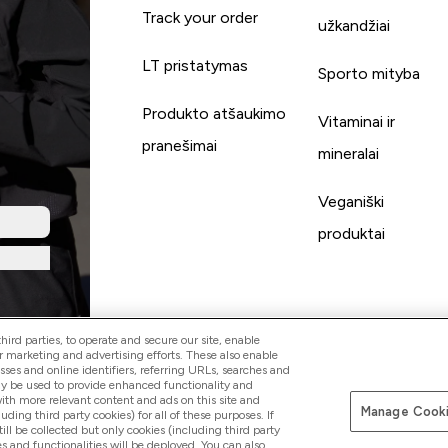
Track your order
užkandžiai
LT pristatymas
Sporto mityba
Produkto atšaukimo
Vitaminai ir
pranešimai
mineralai
Veganiški
produktai
ird parties, to operate and secure our site, enable
r marketing and advertising efforts. These also enable
esses and online identifiers, referring URLs, searches and
ay be used to provide enhanced functionality and
th more relevant content and ads on this site and
Manage Cooki
Mokėkite su
luding third party cookies) for all of these purposes. If
ll be collected but only cookies (including third party
s and functionalities will be deployed. You can also