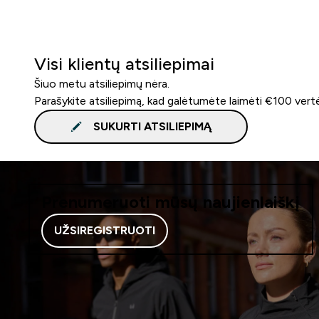
Visi klientų atsiliepimai
Šiuo metu atsiliepimų nėra.
Parašykite atsiliepimą, kad galėtumėte laimėti €100 vert
SUKURTI ATSILIEPIMĄ
Prenumeruoti mūsų naujienlaiškį
UŽSIREGISTRUOTI