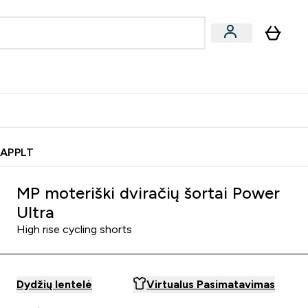
& užkandžiai
Veganiški produktai
nu
Enter Batonėliai, gėrimai & užkandžiai submenu
Enter Veganiški produktai s
⌄
⌄
0€ kredito?
Pagalbos Centras
 APPLT
MP moteriški dviračių šortai Power
Ultra
High rise cycling shorts
Dydžių lentelė
Virtualus Pasimatavimas