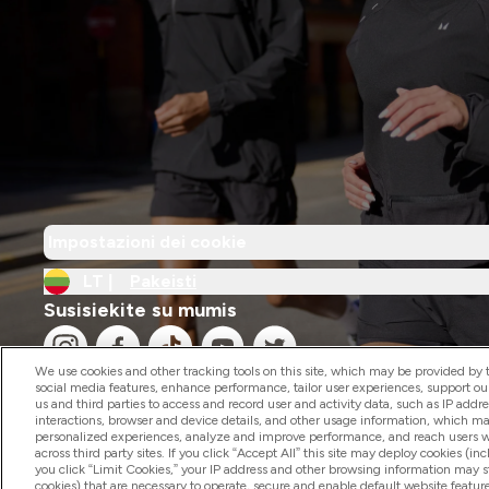
Impostazioni dei cookie
LT |
Pakeisti
Susisiekite su mumis
We use cookies and other tracking tools on this site, which may be provided by th
social media features, enhance performance, tailor user experiences, support ou
us and third parties to access and record user and activity data, such as IP addr
interactions, browser and device details, and other usage information, which m
personalized experiences, analyze and improve performance, and reach users wi
2026 The Hut.com Ltd
across third party sites. If you click “Accept All” this site may deploy cookies (inc
you click “Limit Cookies,” your IP address and other browsing information may sti
cookies) that are necessary to operate, secure and enable default website feature