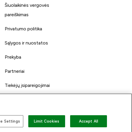
Šiuolaikinės vergovės
pareiškimas
Privatumo politika
Sąlygos ir nuostatos
Prekyba
Partneriai
Tiekėjų įsipareigojimai
e Settings
Limit Cookies
Accept All