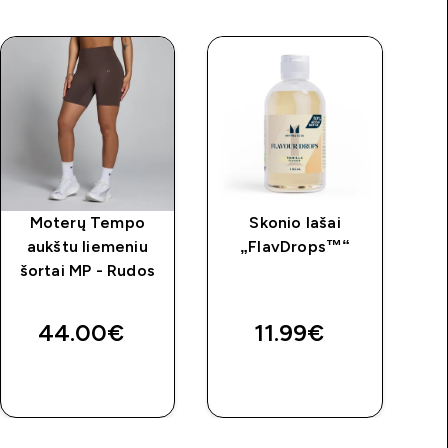
Moterų Tempo
Skonio lašai
Kr
aukštu liemeniu
„FlavDrops™“
šortai MP - Rudos
price
44.00€‎
11.99€‎
GREITAS
GREITAS
PIRKIMAS
PIRKIMAS