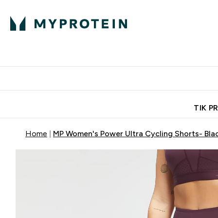
Ekspertų patarimai
Baltymai
Enter Ekspertų 
Ent
⌄
⌄
Nemokamas pristatymas, iš
TIK P
Home
MP Women's Power Ultra Cycling Shorts- Bla