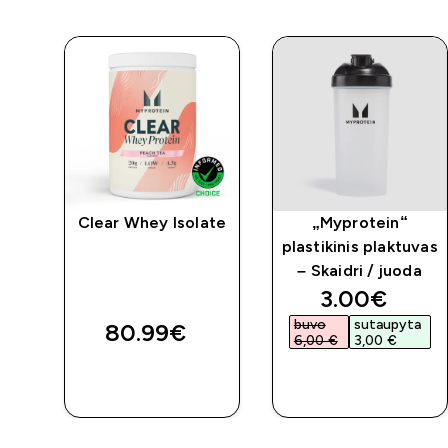
Clear Whey Isolate
„Myprotein“
plastikinis plaktuvas
– Skaidri / juoda
discounted 
3.00€‎
buvo
sutaupyta
80.99€‎
6,00 €‎
3,00 €‎
GREITAS
GREITAS
PIRKIMAS
PIRKIMAS