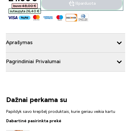
Išparduota
buvo 48,00 €‎
sutaupyta 26,40 €‎
Aprašymas
Pagrindiniai Privalumai
Dažnai perkama su
Papildyk savo krepšelį produktais, kurie geriau veikia kartu
Dabartinė pasirinkta prekė