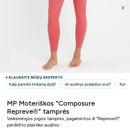
MP Moteriškos "Composure
Repreve®" tamprės
Veiksmingos jogos tamprės, pagamintos iš "Repreve®"
perdirbto plastiko audinio