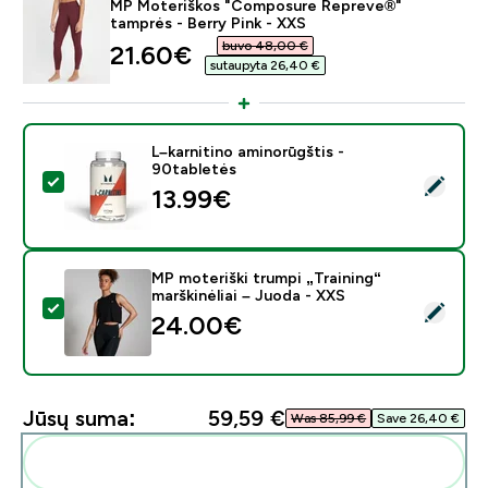
MP Moteriškos "Composure Repreve®"
tamprės - Berry Pink - XXS
buvo 48,00 €‎
discounted price
21.60€‎
sutaupyta 26,40 €‎
L–karnitino aminorūgštis -
90tabletės
Pasirinkti šį produktą - L–karnitino aminorūgštis - 90ta
13.99€‎
MP moteriški trumpi „Training“
marškinėliai – Juoda - XXS
Pasirinkti šį produktą - MP moteriški trumpi „Training“ m
24.00€‎
Jūsų suma:
59,59 €‎
Was 85,99 €‎
Save 26,40 €‎
Pridėti šiuos produktus prie savo rutinos