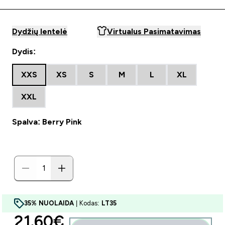
Dydžių lentelė
Virtualus Pasimatavimas
Dydis:
XXS
XS
S
M
L
XL
XXL
Spalva: Berry Pink
35% NUOLAIDA
| Kodas:
LT35
discounted price
21.60€‎