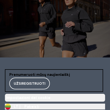
Prenumeruoti mūsų naujienlaiškį
UŽSIREGISTRUOTI
Impostazioni dei cookie
LT |
Pakeisti