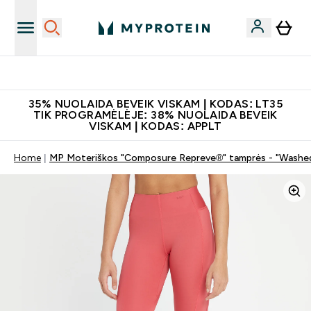
Papildų kokybė
35% NUOLAIDA BEVEIK VISKAM | KODAS: LT35
TIK PROGRAMĖLĖJE: 38% NUOLAIDA BEVEIK
VISKAM | KODAS: APPLT
Home
MP Moteriškos "Composure Repreve®" tamprės - "Washe