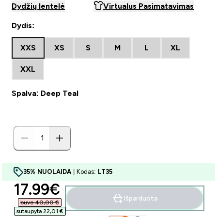
Dydžių lentelė
Virtualus Pasimatavimas
Dydis:
XXS
XS
S
M
L
XL
XXL
Spalva: Deep Teal
35% NUOLAIDA
| Kodas:
LT35
discounted price
17.99€‎
Išparduota
buvo 40,00 €‎
sutaupyta 22,01 €‎