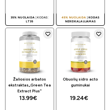
GREITAS
GREITAS
PIRKIMAS
PIRKIMAS
35% NUOLAIDA
| KODAS:
45% NUOLAIDA
|
KODAS
LT35
NEREIKALAUJAMAS
Žaliosios arbatos
Obuolių sidro acto
ekstraktas„Green Tea
guminukai
Extract Plus“
13.99€‎
19.24€‎
GREITAS
GREITAS