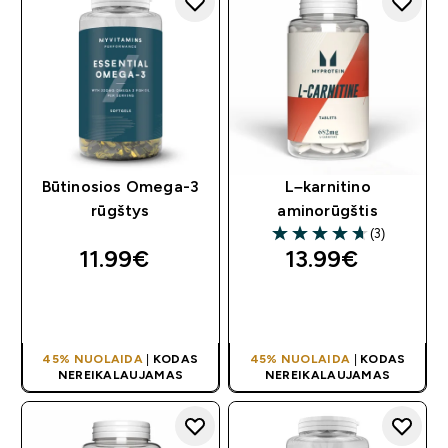
Būtinosios Omega-3
L–karnitino
rūgštys
aminorūgštis
(3)
4.67 out of 5 stars
11.99€‎
13.99€‎
GREITAS
GREITAS
PIRKIMAS
PIRKIMAS
45% NUOLAIDA
|
KODAS
45% NUOLAIDA
|
KODAS
NEREIKALAUJAMAS
NEREIKALAUJAMAS