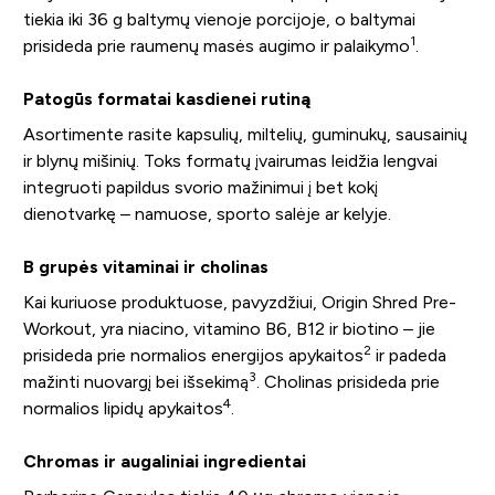
tiekia iki 36 g baltymų vienoje porcijoje, o baltymai
1
prisideda prie raumenų masės augimo ir palaikymo
.
Patogūs formatai kasdienei rutiną
Asortimente rasite kapsulių, miltelių, guminukų, sausainių
ir blynų mišinių. Toks formatų įvairumas leidžia lengvai
integruoti papildus svorio mažinimui į bet kokį
dienotvarkę – namuose, sporto salėje ar kelyje.
B grupės vitaminai ir cholinas
Kai kuriuose produktuose, pavyzdžiui, Origin Shred Pre-
Workout, yra niacino, vitamino B6, B12 ir biotino – jie
2
prisideda prie normalios energijos apykaitos
ir padeda
3
mažinti nuovargį bei išsekimą
. Cholinas prisideda prie
4
normalios lipidų apykaitos
.
Chromas ir augaliniai ingredientai