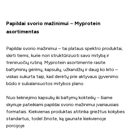
Papildai svorio mažinimui – Myprotein
asortimentas
Papildai svorio mažinimui – tai plataus spektro produktai,
skirti tiems, kurie nori struktūrizuoti savo mitybą ir
treniruočių rutiną. Myprotein asortimente rasite
baltyminių gėrimų, kapsulių, užkandžių ir daug ko kito –
viskas sukurta taip, kad derėtų prie aktyvaus gyvenimo
būdo ir subalansuotos mitybos plano.
Nuo lieknėjimo kapsulių iki baltymų kokteilių – šiame
skyriuje pateikiami papildai svorio mažinimui įvairiausiais
formatais. Kiekvienas produktas atitinka griežtus kokybės
standartus, todėl žinote, ką gaunate kiekvienoje
porcijoje.