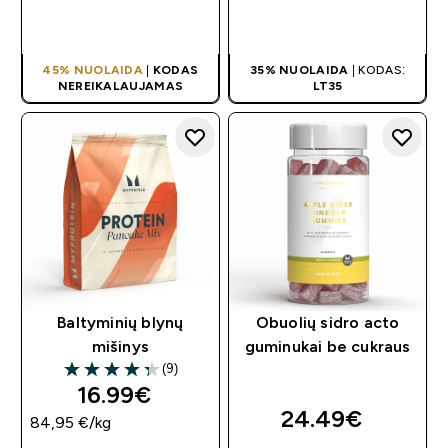
GREITAS
GREITAS
PIRKIMAS
PIRKIMAS
45% NUOLAIDA
|
KODAS
35% NUOLAIDA
| KODAS:
NEREIKALAUJAMAS
LT35
Baltyminių blynų
Obuolių sidro acto
mišinys
guminukai be cukraus
(9)
4.33 out of 5 stars
16.99€‎
24.49€‎
84,95 €‎/kg