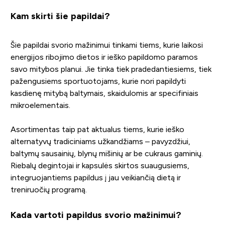
Kam skirti šie papildai?
Šie papildai svorio mažinimui tinkami tiems, kurie laikosi
energijos ribojimo dietos ir ieško papildomo paramos
savo mitybos planui. Jie tinka tiek pradedantiesiems, tiek
pažengusiems sportuotojams, kurie nori papildyti
kasdienę mitybą baltymais, skaidulomis ar specifiniais
mikroelementais.
Asortimentas taip pat aktualus tiems, kurie ieško
alternatyvų tradiciniams užkandžiams – pavyzdžiui,
baltymų sausainių, blynų mišinių ar be cukraus gaminių.
Riebalų degintojai ir kapsulės skirtos suaugusiems,
integruojantiems papildus į jau veikiančią dietą ir
treniruočių programą.
Kada vartoti papildus svorio mažinimui?