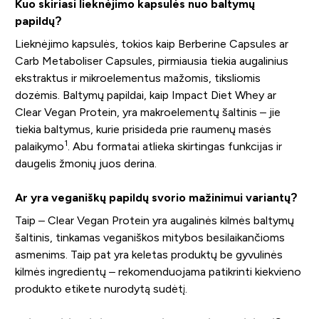
Kuo skiriasi lieknėjimo kapsulės nuo baltymų
papildų?
Lieknėjimo kapsulės, tokios kaip Berberine Capsules ar
Carb Metaboliser Capsules, pirmiausia tiekia augalinius
ekstraktus ir mikroelementus mažomis, tiksliomis
dozėmis. Baltymų papildai, kaip Impact Diet Whey ar
Clear Vegan Protein, yra makroelementų šaltinis – jie
tiekia baltymus, kurie prisideda prie raumenų masės
1
palaikymo
. Abu formatai atlieka skirtingas funkcijas ir
daugelis žmonių juos derina.
Ar yra veganiškų papildų svorio mažinimui variantų?
Taip – Clear Vegan Protein yra augalinės kilmės baltymų
šaltinis, tinkamas veganiškos mitybos besilaikančioms
asmenims. Taip pat yra keletas produktų be gyvulinės
kilmės ingredientų – rekomenduojama patikrinti kiekvieno
produkto etikete nurodytą sudėtį.