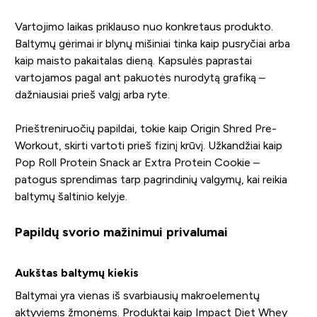
Vartojimo laikas priklauso nuo konkretaus produkto.
Baltymų gėrimai ir blynų mišiniai tinka kaip pusryčiai arba
kaip maisto pakaitalas dieną. Kapsulės paprastai
vartojamos pagal ant pakuotės nurodytą grafiką –
dažniausiai prieš valgį arba ryte.
Prieštreniruočių papildai, tokie kaip Origin Shred Pre-
Workout, skirti vartoti prieš fizinį krūvį. Užkandžiai kaip
Pop Roll Protein Snack ar Extra Protein Cookie –
patogus sprendimas tarp pagrindinių valgymų, kai reikia
baltymų šaltinio kelyje.
Papildų svorio mažinimui privalumai
Aukštas baltymų kiekis
Baltymai yra vienas iš svarbiausių makroelementų
aktyviems žmonėms. Produktai kaip Impact Diet Whey