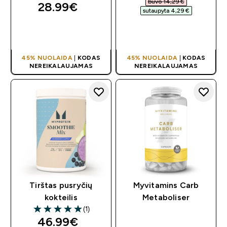
buvo 14,29 €‎
28.99€‎
sutaupyta 4,29 €‎
GREITAS
GREITAS
PIRKIMAS
PIRKIMAS
45% NUOLAIDA
|
KODAS
45% NUOLAIDA
|
KODAS
NEREIKALAUJAMAS
NEREIKALAUJAMAS
Tirštas pusryčių
Myvitamins Carb
kokteilis
Metaboliser
(1)
5 out of 5 stars
46.99€‎