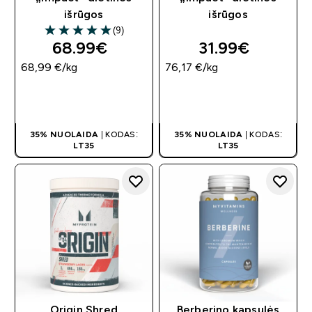
išrūgos
išrūgos
(9)
5 out of 5 stars
68.99€‎
31.99€‎
68,99 €‎/kg
76,17 €‎/kg
GREITAS
GREITAS
PIRKIMAS
PIRKIMAS
35% NUOLAIDA
| KODAS:
35% NUOLAIDA
| KODAS:
LT35
LT35
Origin Shred
Berberino kapsulės