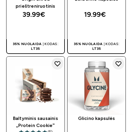
prieštreniruotinis
39.99€‎
19.99€‎
GREITAS
GREITAS
PIRKIMAS
PIRKIMAS
35% NUOLAIDA
| KODAS:
35% NUOLAIDA
| KODAS:
LT35
LT35
Baltyminis sausainis
Glicino kapsulės
„Protein Cookie“
(5)