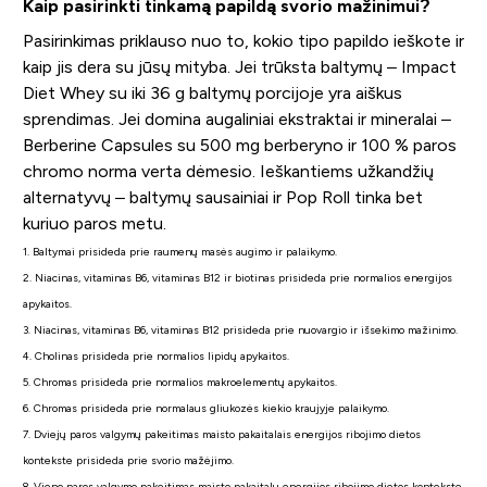
Kaip pasirinkti tinkamą papildą svorio mažinimui?
Pasirinkimas priklauso nuo to, kokio tipo papildo ieškote ir
kaip jis dera su jūsų mityba. Jei trūksta baltymų – Impact
Diet Whey su iki 36 g baltymų porcijoje yra aiškus
sprendimas. Jei domina augaliniai ekstraktai ir mineralai –
Berberine Capsules su 500 mg berberyno ir 100 % paros
chromo norma verta dėmesio. Ieškantiems užkandžių
alternatyvų – baltymų sausainiai ir Pop Roll tinka bet
kuriuo paros metu.
1. Baltymai prisideda prie raumenų masės augimo ir palaikymo.
2. Niacinas, vitaminas B6, vitaminas B12 ir biotinas prisideda prie normalios energijos
apykaitos.
3. Niacinas, vitaminas B6, vitaminas B12 prisideda prie nuovargio ir išsekimo mažinimo.
4. Cholinas prisideda prie normalios lipidų apykaitos.
5. Chromas prisideda prie normalios makroelementų apykaitos.
6. Chromas prisideda prie normalaus gliukozės kiekio kraujyje palaikymo.
7. Dviejų paros valgymų pakeitimas maisto pakaitalais energijos ribojimo dietos
kontekste prisideda prie svorio mažėjimo.
8. Vieno paros valgymo pakeitimas maisto pakaitalu energijos ribojimo dietos kontekste