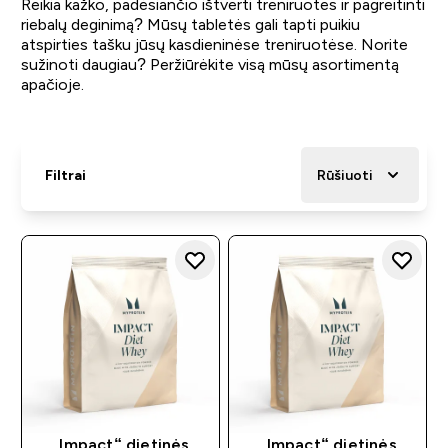
Reikia kažko, padėsiančio ištverti treniruotes ir pagreitinti
riebalų deginimą? Mūsų tabletės gali tapti puikiu
atspirties tašku jūsų kasdieninėse treniruotėse. Norite
sužinoti daugiau? Peržiūrėkite visą mūsų asortimentą
apačioje.
Filtrai
Rūšiuoti
„Impact“ dietinės
„Impact“ dietinės