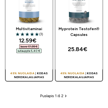
Multivitaminai
Myprotein Testofen®
(3)
Capsules
5 out of 5 stars
discounted price
12.59€‎
buvo 17,99 €‎
25.84€‎
sutaupyta 5,40 €‎
GREITAS
GREITAS
PIRKIMAS
PIRKIMAS
45% NUOLAIDA
|
KODAS
45% NUOLAIDA
|
KODAS
NEREIKALAUJAMAS
NEREIKALAUJAMAS
Puslapis 1 iš 2
Puslapių žymėjimas