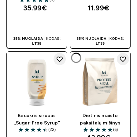
5 out of 5 stars
35.99€‎
11.99€‎
GREITAS
GREITAS
PIRKIMAS
PIRKIMAS
35% NUOLAIDA
| KODAS:
35% NUOLAIDA
| KODAS:
LT35
LT35
Becukris sirupas
Dietinis maisto
„Sugar-Free Syrup“
pakaitalų mišinys
(22)
(6)
4.5 out of 5 stars
5 out of 5 stars