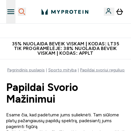
Atsisiųskite programėlę
35% NUOLAIDA BEVEIK VISKAM | KODAS: LT35
TIK PROGRAMĖLĖJE: 38% NUOLAIDA BEVEIK
VISKAM | KODAS: APPLT
Pagrindinis puslapis
Sporto mityba
Papildai svoriui reguliuoti
Papildai Svorio
Mažinimui
Esame čia, kad padėtume jums sulieknėti. Tam siūlome
platų pažangiausių papildų spektrą, padėsiantį jums
pagerinti figūrą.