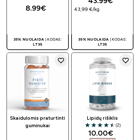
43.99€‎
8.99€‎
43,99 €‎/kg
GREITAS
GREITAS
PIRKIMAS
PIRKIMAS
35% NUOLAIDA
| KODAS:
35% NUOLAIDA
| KODAS:
LT35
LT35
Skaidulomis praturtinti
Lipidų rišiklis
(2)
guminukai
4.5 out of 5 stars
discounted pri
10.00€‎