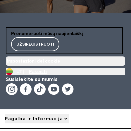
Prenumeruoti mūsų naujienlaiškį
UŽSIREGISTRUOTI
Impostazioni dei cookie
LT |
Pakeisti
Susisiekite su mumis
Pagalba Ir Informacija