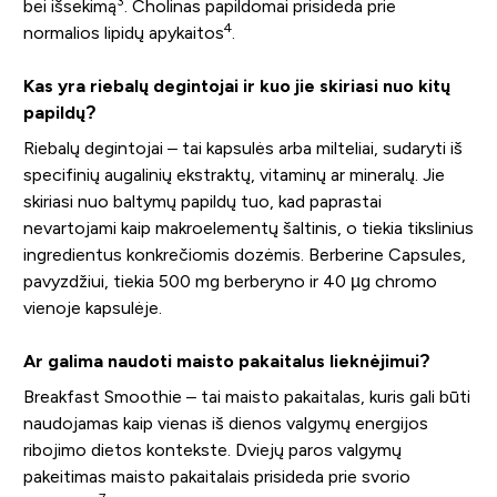
3
bei išsekimą
. Cholinas papildomai prisideda prie
4
normalios lipidų apykaitos
.
Kas yra riebalų degintojai ir kuo jie skiriasi nuo kitų
papildų?
Riebalų degintojai – tai kapsulės arba milteliai, sudaryti iš
specifinių augalinių ekstraktų, vitaminų ar mineralų. Jie
skiriasi nuo baltymų papildų tuo, kad paprastai
nevartojami kaip makroelementų šaltinis, o tiekia tikslinius
ingredientus konkrečiomis dozėmis. Berberine Capsules,
pavyzdžiui, tiekia 500 mg berberyno ir 40 µg chromo
vienoje kapsulėje.
Ar galima naudoti maisto pakaitalus lieknėjimui?
Breakfast Smoothie – tai maisto pakaitalas, kuris gali būti
naudojamas kaip vienas iš dienos valgymų energijos
ribojimo dietos kontekste. Dviejų paros valgymų
pakeitimas maisto pakaitalais prisideda prie svorio