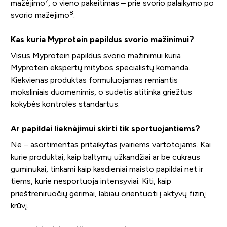
7
mažėjimo
, o vieno pakeitimas – prie svorio palaikymo po
8
svorio mažėjimo
.
Kas kuria Myprotein papildus svorio mažinimui?
Visus Myprotein papildus svorio mažinimui kuria
Myprotein ekspertų mitybos specialistų komanda.
Kiekvienas produktas formuluojamas remiantis
moksliniais duomenimis, o sudėtis atitinka griežtus
kokybės kontrolės standartus.
Ar papildai lieknėjimui skirti tik sportuojantiems?
Ne – asortimentas pritaikytas įvairiems vartotojams. Kai
kurie produktai, kaip baltymų užkandžiai ar be cukraus
guminukai, tinkami kaip kasdieniai maisto papildai net ir
tiems, kurie nesportuoja intensyviai. Kiti, kaip
prieštreniruočių gėrimai, labiau orientuoti į aktyvų fizinį
krūvį.