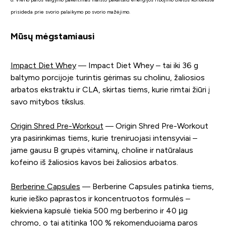
prisideda prie svorio palaikymo po svorio mažėjimo.
Mūsų mėgstamiausi
Impact Diet Whey
— Impact Diet Whey – tai iki 36 g
baltymo porcijoje turintis gėrimas su cholinu, žaliosios
arbatos ekstraktu ir CLA, skirtas tiems, kurie rimtai žiūri į
savo mitybos tikslus.
Origin Shred Pre-Workout
— Origin Shred Pre-Workout
yra pasirinkimas tiems, kurie treniruojasi intensyviai –
jame gausu B grupės vitaminų, choline ir natūralaus
kofeino iš žaliosios kavos bei žaliosios arbatos.
Berberine Capsules
— Berberine Capsules patinka tiems,
kurie ieško paprastos ir koncentruotos formulės –
kiekviena kapsulė tiekia 500 mg berberino ir 40 µg
chromo, o tai atitinka 100 % rekomenduojamą paros