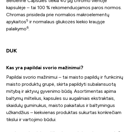
Berberine Capsules tiekia 40 µg chromo vienoje
kapsulėje – tai 100 % rekomenduojamos paros normos.
Chromas prisideda prie normalios makroelementų
5
apykaitos
ir normalaus gliukozės kiekio kraujyje
6
palaikymo
.
DUK
Kas yra papildai svorio mažinimui?
Papildai svorio mažinimui – tai maisto papildų ir funkcinių
maisto produktų grupė, skirta papildyti subalansuotą
mitybą ir aktyvų gyvenimo būdą. Asortimentas apima
baltymų miltelius, kapsules su augaliniais ekstraktais,
skaidulų guminukus, maisto pakaitalus ir baltymingus
užkandžius – kiekvienas produktas sukurtas konkrečiam
tikslui ir vartojimo būdui.