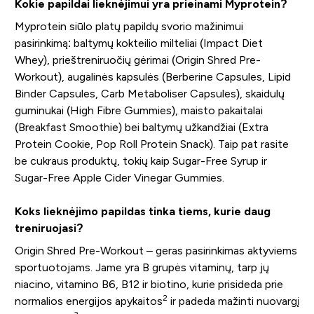
Kokie papildai lieknėjimui yra prieinami Myprotein?
Myprotein siūlo platų papildų svorio mažinimui
pasirinkimą: baltymų kokteilio milteliai (Impact Diet
Whey), prieštreniruočių gėrimai (Origin Shred Pre-
Workout), augalinės kapsulės (Berberine Capsules, Lipid
Binder Capsules, Carb Metaboliser Capsules), skaidulų
guminukai (High Fibre Gummies), maisto pakaitalai
(Breakfast Smoothie) bei baltymų užkandžiai (Extra
Protein Cookie, Pop Roll Protein Snack). Taip pat rasite
be cukraus produktų, tokių kaip Sugar-Free Syrup ir
Sugar-Free Apple Cider Vinegar Gummies.
Koks lieknėjimo papildas tinka tiems, kurie daug
treniruojasi?
Origin Shred Pre-Workout – geras pasirinkimas aktyviems
sportuotojams. Jame yra B grupės vitaminų, tarp jų
niacino, vitamino B6, B12 ir biotino, kurie prisideda prie
2
normalios energijos apykaitos
ir padeda mažinti nuovargį