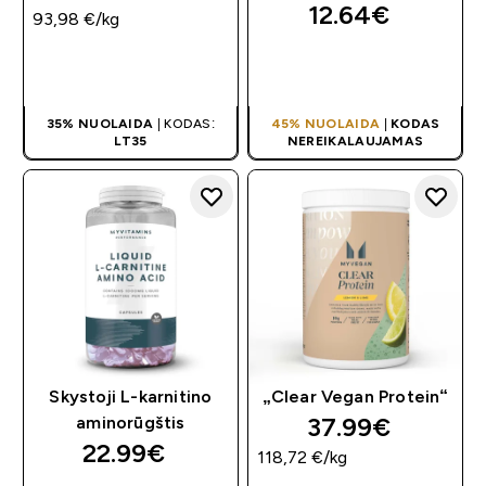
12.64€‎
93,98 €‎/kg
GREITAS
GREITAS
PIRKIMAS
PIRKIMAS
35% NUOLAIDA
| KODAS:
45% NUOLAIDA
|
KODAS
LT35
NEREIKALAUJAMAS
Skystoji L-karnitino
„Clear Vegan Protein“
37.99€‎
aminorūgštis
22.99€‎
118,72 €‎/kg