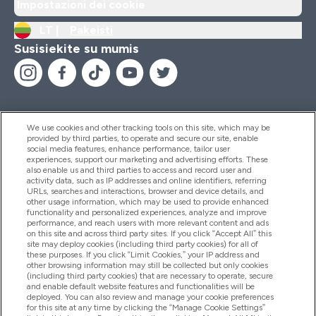
Impostazioni dei cookie
LT |
Pakeisti
Susisiekite su mumis
We use cookies and other tracking tools on this site, which may be
provided by third parties, to operate and secure our site, enable
Pagalba Ir Informacija
social media features, enhance performance, tailor user
experiences, support our marketing and advertising efforts. These
also enable us and third parties to access and record user and
activity data, such as IP addresses and online identifiers, referring
Produktai
URLs, searches and interactions, browser and device details, and
other usage information, which may be used to provide enhanced
functionality and personalized experiences, analyze and improve
performance, and reach users with more relevant content and ads
on this site and across third party sites. If you click “Accept All” this
Informacija Apie Kompaniją
site may deploy cookies (including third party cookies) for all of
these purposes. If you click “Limit Cookies,” your IP address and
other browsing information may still be collected but only cookies
(including third party cookies) that are necessary to operate, secure
Lojalumas Ir Atlygis
and enable default website features and functionalities will be
deployed. You can also review and manage your cookie preferences
for this site at any time by clicking the “Manage Cookie Settings”