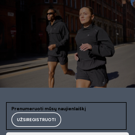
Prenumeruoti mūsų naujienlaiškį
UŽSIREGISTRUOTI