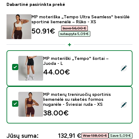
Dabartinė pasirinkta prekė
MP moteriška „Tempo Ultra Seamless“ besiūlė
sportinė liemenėlė – Rūko - XS
buvo 56,00 €‎
discounted price
50.91€‎
sutaupyta 5,09 €‎
MP moteriški „Tempo“ šortai –
Juoda - L
Pasirinkti šį produktą - MP moteriški „Tempo“ šortai – 
44.00€‎
MP moterų treniruočių sportinis
liemenėlė su raketės formos
Pasirinkti šį produktą - MP moterų treniruočių sportini
nugarėle - Šviesiai ruda - XS
38.00€‎
Jūsų suma:
132,91 €‎
Was 138,00 €‎
Save 5,09 €‎