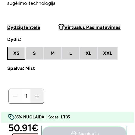
sugėrimo technologija
Dydžių lentelė
Virtualus Pasimatavimas
Dydis:
XS
S
M
L
XL
XXL
Spalva: Mist
35% NUOLAIDA
| Kodas:
LT35
discounted price
50.91€‎
Išparduota