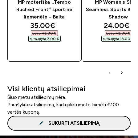
MP moteriška „Tempo
MP Women's Sha
Ruched Front“ sportinė
Seamless Sports Bra 
liemenėlė – Balta
Shadow
discounted price
discounte
35.00€‎
24.00€‎
buvo 42,00 €‎
buvo 42,00 €‎
sutaupyta 7,00 €‎
sutaupyta 18,00 €‎
GREITAS PIRKIMAS
GREITAS PIRKIM
Visi klientų atsiliepimai
Šiuo metu atsiliepimų nėra.
Parašykite atsiliepimą, kad galėtumėte laimėti €100
vertės kuponą.
SUKURTI ATSILIEPIMĄ