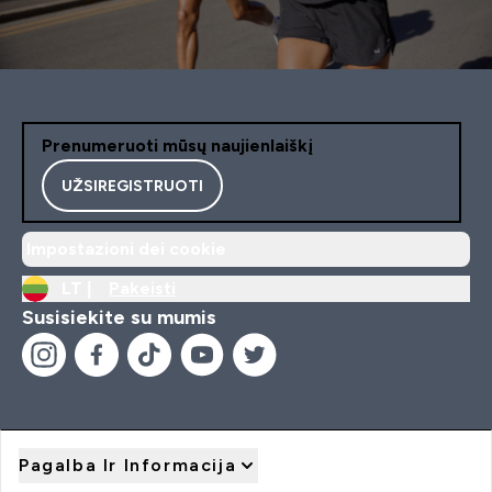
Prenumeruoti mūsų naujienlaiškį
UŽSIREGISTRUOTI
Impostazioni dei cookie
LT |
Pakeisti
Susisiekite su mumis
Pagalba Ir Informacija