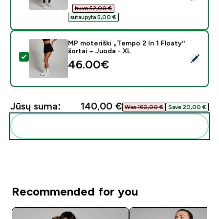
buvo 52,00 €‎
sutaupyta 5,00 €‎
MP moteriški „Tempo 2 In 1 Floaty“
šortai – Juoda - XL
Pasirinkti šį produktą - MP moteriški „Tempo 2 In 1 Floa
46.00€‎
Jūsų suma:
140,00 €‎
Was 160,00 €‎
Save 20,00 €‎
Pridėti šiuos produktus prie savo rutinos
Recommended for you