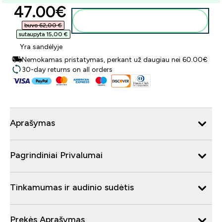
discounted price
47.00€‎
Į krepšelį
buvo 62,00 €‎
sutaupyta 15,00 €‎
Yra sandėlyje
Nemokamas pristatymas, perkant už daugiau nei 60.00€
30-day returns on all orders
Aprašymas
Pagrindiniai Privalumai
Tinkamumas ir audinio sudėtis
Prekės Aprašymas