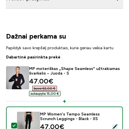
Dažnai perkama su
Papildyk savo krepšelį produktais, kurie geriau veikia kartu
Dabartinė pasirinkta prekė
MP moteriškas „Shape Seamless“ užtrakiamas
švarkelis – Juoda - S
discounted price
47.00€‎
buvo 62,00 €‎
sutaupyta 15,00 €‎
MP Women's Tempo Seamless
Scrunch Leggings - Black - XS
discounted price
47.00€‎
Pasirinkti šį produktą - MP Women's Tempo Seamless S