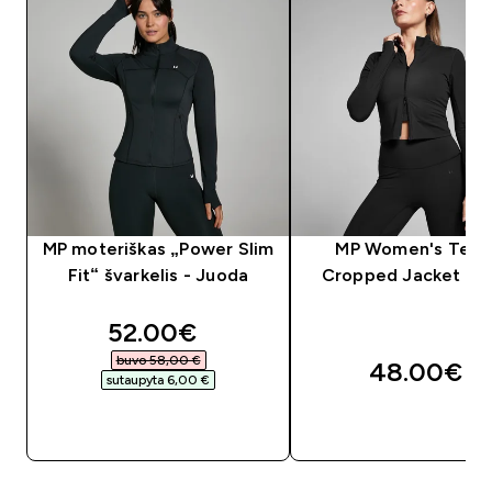
MP moteriškas „Power Slim
MP Women's Tem
Fit“ švarkelis - Juoda
Cropped Jacket - B
discounted price
52.00€‎
buvo 58,00 €‎
48.00€‎
sutaupyta 6,00 €‎
GREITAS PIRKIMAS
GREITAS PIRKIM