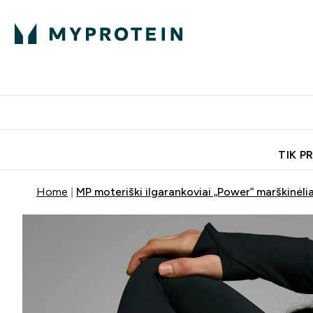
Ekspertų patarimai
Baltymai
Enter Ekspertų 
Ent
⌄
⌄
Nemokamas pristatymas, iš
TIK P
Home
MP moteriški ilgarankoviai „Power“ marškinėli