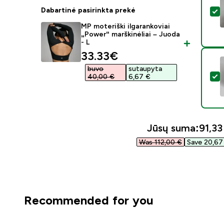
Dabartinė pasirinkta prekė
P
MP moteriški ilgarankoviai
„Power“ marškinėliai – Juoda
- L
discounted price
33.33€‎
buvo
sutaupyta
P
40,00 €‎
6,67 €‎
Jūsų suma:
91,33 
Was 112,00 €‎
Save 20,67 
Recommended for you