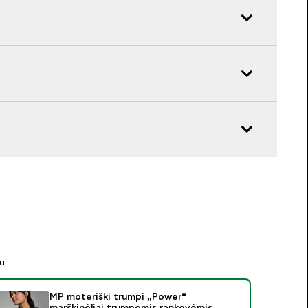
tu
MP moteriški trumpi „Power“
marškinėliai trumpomis rankovėmis –