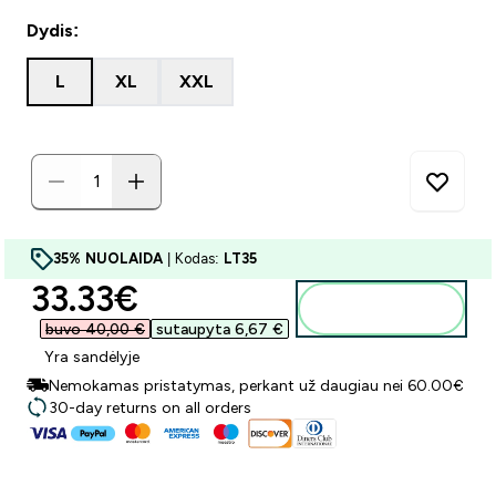
Dydis:
L
XL
XXL
35% NUOLAIDA
| Kodas:
LT35
discounted price
33.33€‎
Į krepšelį
buvo 40,00 €‎
sutaupyta 6,67 €‎
Yra sandėlyje
Nemokamas pristatymas, perkant už daugiau nei 60.00€
30-day returns on all orders