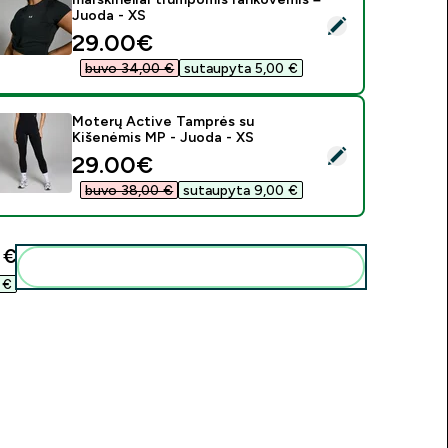
Juoda - XS
asirinkti šį produktą - MP moteriški trumpi „Power“ marškinėli
discounted price
29.00€‎
buvo 34,00 €‎
sutaupyta 5,00 €‎
Moterų Active Tamprės su
Kišenėmis MP - Juoda - XS
asirinkti šį produktą - Moterų Active Tamprės su Kišenėmis MP
discounted price
29.00€‎
buvo 38,00 €‎
sutaupyta 9,00 €‎
€‎
Pridėti šiuos produktus prie savo rutinos
€‎