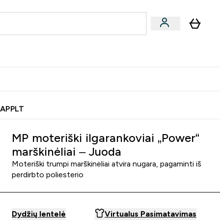
& užkandžiai
Veganiški produktai
nu
Enter Batonėliai, gėrimai & užkandžiai submenu
Enter Veganiški produktai s
⌄
⌄
0€ kredito?
Pagalbos Centras
 APPLT
MP moteriški ilgarankoviai „Power“
marškinėliai – Juoda
Moteriški trumpi marškinėliai atvira nugara, pagaminti iš
perdirbto poliesterio
Dydžių lentelė
Virtualus Pasimatavimas