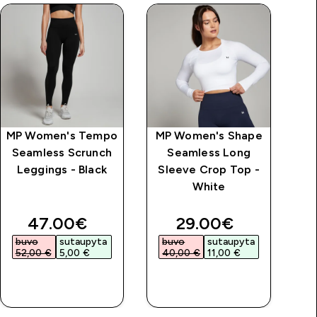
MP Women's Tempo
MP Women's Shape
Seamless Scrunch
Seamless Long
„
Leggings - Black
Sleeve Crop Top -
White
mar
price
discounted price
discounted price
47.00€‎
29.00€‎
buvo
sutaupyta
buvo
sutaupyta
52,00 €‎
5,00 €‎
40,00 €‎
11,00 €‎
GREITAS
GREITAS
PIRKIMAS
PIRKIMAS