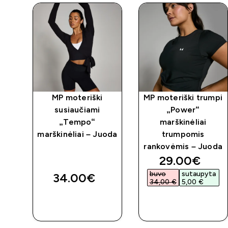
mpo
MP moteriški
MP moteriški trumpi
-
susiaučiami
„Power“
„Tempo“
marškinėliai
marškinėliai – Juoda
trumpomis
rankovėmis – Juoda
discounted 
29.00€‎
buvo
sutaupyta
34.00€‎
34,00 €‎
5,00 €‎
GREITAS
GREITAS
PIRKIMAS
PIRKIMAS