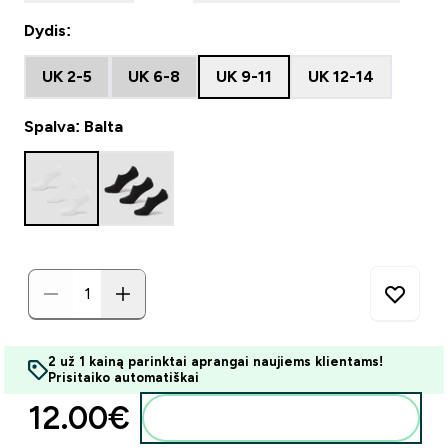
Dydis:
UK 2-5
UK 6-8
UK 9-11
UK 12-14
Spalva: Balta
2 už 1 kainą parinktai aprangai naujiems klientams!
Prisitaiko automatiškai
12.00€‎
Į krepšelį