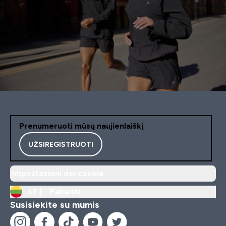
Prenumeruoti mūsų naujienlaiškį
UŽSIREGISTRUOTI
Impostazioni dei cookie
LT |
Pakeisti
Susisiekite su mumis