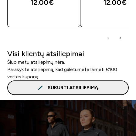
12.00€‎
12.00€‎
GREITAS PIRKIMAS
GREITAS PIRKIM
Visi klientų atsiliepimai
Šiuo metu atsiliepimų nėra.
Parašykite atsiliepimą, kad galėtumėte laimėti €100
vertės kuponą.
SUKURTI ATSILIEPIMĄ