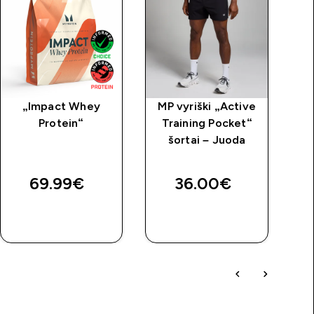
„Impact Whey
MP vyriški „Active
M
Protein“
Training Pocket“
šortai – Juoda
price
69.99€‎
36.00€‎
GREITAS
GREITAS
PIRKIMAS
PIRKIMAS