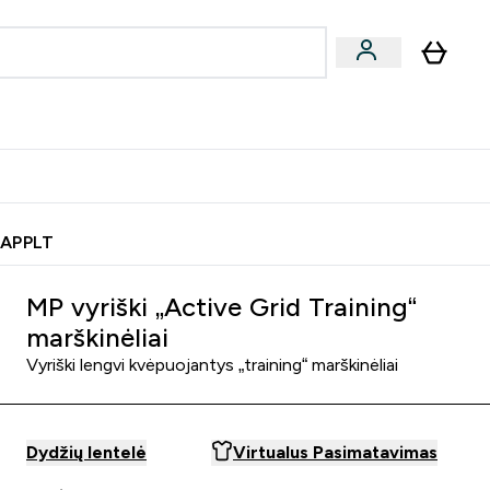
& užkandžiai
Veganiški produktai
nu
Enter Batonėliai, gėrimai & užkandžiai submenu
Enter Veganiški produktai s
⌄
⌄
0€ kredito?
Pagalbos Centras
 APPLT
MP vyriški „Active Grid Training“
marškinėliai
Vyriški lengvi kvėpuojantys „training“ marškinėliai
Dydžių lentelė
Virtualus Pasimatavimas