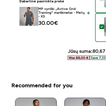
Dabartinė pasirinkta prekė
MP vyriški „Active Grid
Training“ marškinėliai - Mėtų
- XS
30.00€‎
P
Jūsų suma:
80,67 
Was 88,00 €‎
Save 7,33 
Recommended for you