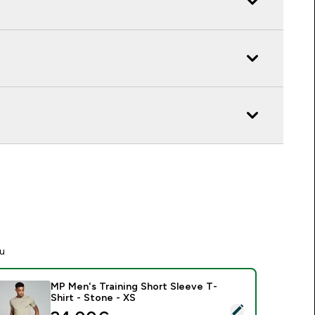
tu
MP Men's Training Short Sleeve T-
Shirt - Stone - XS
asirinkti šį produktą - MP Men's Training Short Sleeve T-Shirt -