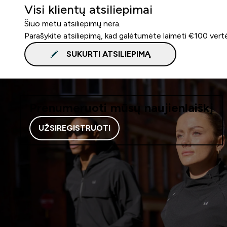
Visi klientų atsiliepimai
Šiuo metu atsiliepimų nėra.
Parašykite atsiliepimą, kad galėtumėte laimėti €100 vert
SUKURTI ATSILIEPIMĄ
Prenumeruoti mūsų naujienlaiškį
UŽSIREGISTRUOTI