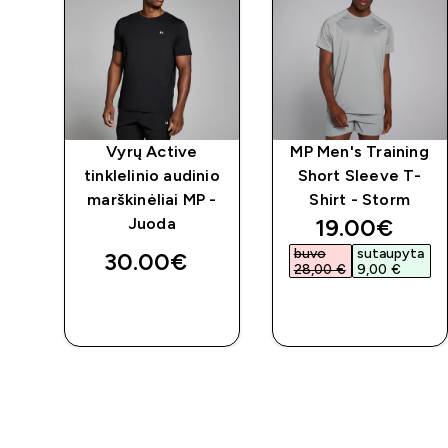
ng
Vyrų Active
MP Men's Training
-
tinklelinio audinio
Short Sleeve T-
marškinėliai MP -
Shirt - Storm
d price
discounted 
19.00€‎
Juoda
ta
buvo
sutaupyta
30.00€‎
28,00 €‎
9,00 €‎
GREITAS
GREITAS
PIRKIMAS
PIRKIMAS