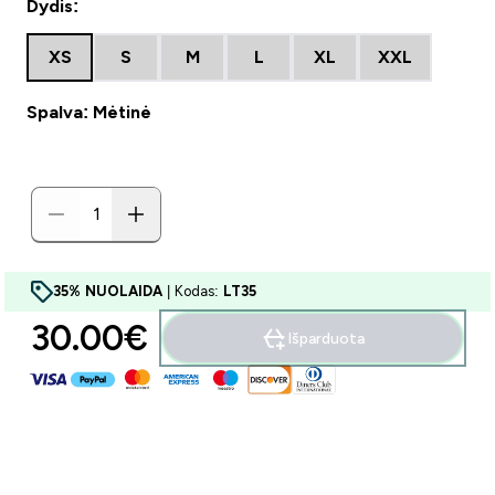
Dydis:
XS
S
M
L
XL
XXL
Spalva: Mėtinė
35% NUOLAIDA
| Kodas:
LT35
30.00€‎
Išparduota