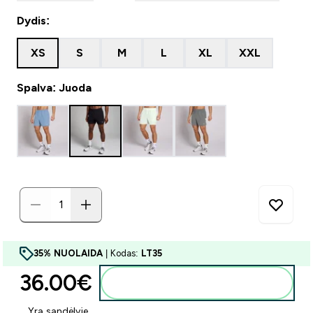
Dydis:
XS
S
M
L
XL
XXL
Spalva: Juoda
35% NUOLAIDA
| Kodas:
LT35
36.00€‎
Į krepšelį
Yra sandėlyje