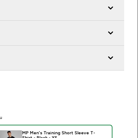
tu
MP Men's Training Short Sleeve T-
Shirt - Black - XS