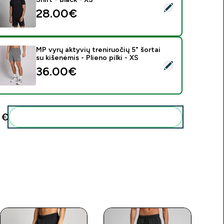
asirinkti šį produktą - MP Men's Training Short Sleeve T-Shirt -
28.00€‎
MP vyrų aktyvių treniruočių 5" šortai
su kišenėmis - Plieno pilki - XS
asirinkti šį produktą - MP vyrų aktyvių treniruočių 5" šortai su ki
36.00€‎
€‎
Pridėti šiuos produktus prie savo rutinos