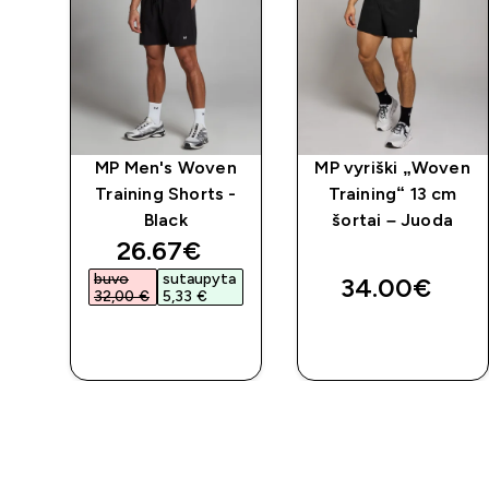
el
MP Men's Woven
MP vyriški „Woven
odi
Training Shorts -
Training“ 13 cm
Black
šortai – Juoda
ed price
discounted price
26.67€‎
ta
buvo
sutaupyta
34.00€‎
32,00 €‎
5,33 €‎
GREITAS
GREITAS
PIRKIMAS
PIRKIMAS