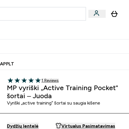
& užkandžiai
Veganiški produktai
nu
Enter Batonėliai, gėrimai & užkandžiai submenu
Enter Veganiški produktai s
⌄
⌄
0€ kredito?
Pagalbos Centras
 APPLT
1 customer reviews
1 Reviews
5 out of 5 stars
MP vyriški „Active Training Pocket“
šortai – Juoda
Vyriški „active training“ šortai su saugia kišene
Dydžių lentelė
Virtualus Pasimatavimas