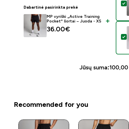
P
Dabartinė pasirinkta prekė
MP vyriški „Active Training
Pocket“ šortai – Juoda - XS
36.00€‎
P
Jūsų suma:
100,00 
Recommended for you