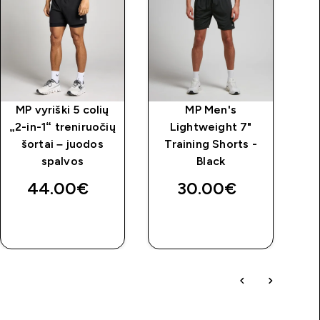
MP vyriški 5 colių
MP Men's
„2-in-1“ treniruočių
Lightweight 7"
šortai – juodos
Training Shorts -
spalvos
Black
44.00€‎
30.00€‎
GREITAS
GREITAS
PIRKIMAS
PIRKIMAS